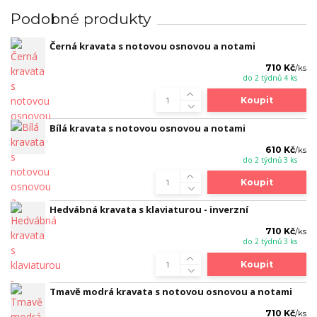
Podobné produkty
Černá kravata s notovou osnovou a notami
710 Kč
/
ks
do 2 týdnů 4 ks
Koupit
Bílá kravata s notovou osnovou a notami
610 Kč
/
ks
do 2 týdnů 3 ks
Koupit
Hedvábná kravata s klaviaturou - inverzní
710 Kč
/
ks
do 2 týdnů 3 ks
Koupit
Tmavě modrá kravata s notovou osnovou a notami
710 Kč
/
ks