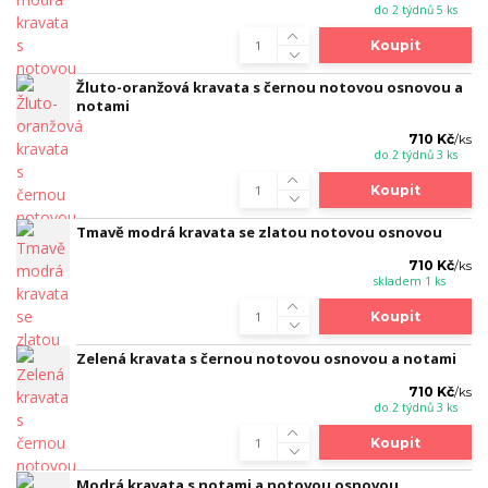
do 2 týdnů 5 ks
Koupit
Žluto-oranžová kravata s černou notovou osnovou a
notami
710 Kč
/
ks
do 2 týdnů 3 ks
Koupit
Tmavě modrá kravata se zlatou notovou osnovou
710 Kč
/
ks
skladem 1 ks
Koupit
Zelená kravata s černou notovou osnovou a notami
710 Kč
/
ks
do 2 týdnů 3 ks
Koupit
Modrá kravata s notami a notovou osnovou