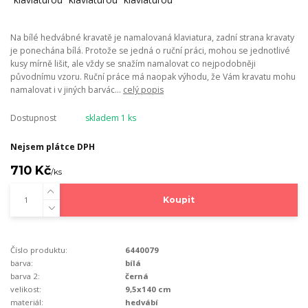
Na bílé hedvábné kravatě je namalovaná klaviatura, zadní strana kravaty
je ponechána bílá. Protože se jedná o ruční práci, mohou se jednotlivé
kusy mírně lišit, ale vždy se snažím namalovat co nejpodobněji
původnímu vzoru. Ruční práce má naopak výhodu, že Vám kravatu mohu
namalovat i v jiných barvác...
celý popis
Dostupnost
skladem 1 ks
Nejsem plátce DPH
710 Kč
/
ks
Koupit
Číslo produktu:
6440079
barva:
bílá
barva 2:
černá
velikost:
9,5x140 cm
materiál:
hedvábí