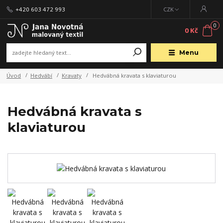
+420 603 472 993
CZK
0
0 Kč
Menu
Úvod
Hedvábí
Kravaty
Hedvábná kravata s klaviaturou
Hedvábná kravata s
klaviaturou