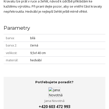
Kravatu lze prát v ruce a žehlit, návod k údržbě přikládám ke
každému výrobku. Při praní dejte pozor, aby se vnitřní část kravaty
nepřekroutila. Hedvábí je nejlepší žehlit ještě mírně vlhké.
Parametry
barva
bílá
barva 2
černá
velikost
9,5x140 cm
materiál
hedvábí
Potřebujete poradit?
Jana Novotná
+420 603 472 993