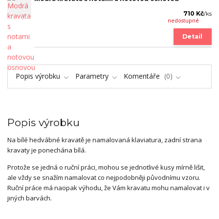
710 Kč
/
ks
nedostupné
Detail
Popis výrobku
Parametry
Komentáře
0
Popis výrobku
Na bílé hedvábné kravatě je namalovaná klaviatura, zadní strana
kravaty je ponechána bílá.
Protože se jedná o ruční práci, mohou se jednotlivé kusy mírně lišit,
ale vždy se snažím namalovat co nejpodobněji původnímu vzoru.
Ruční práce má naopak výhodu, že Vám kravatu mohu namalovat i v
jiných barvách.