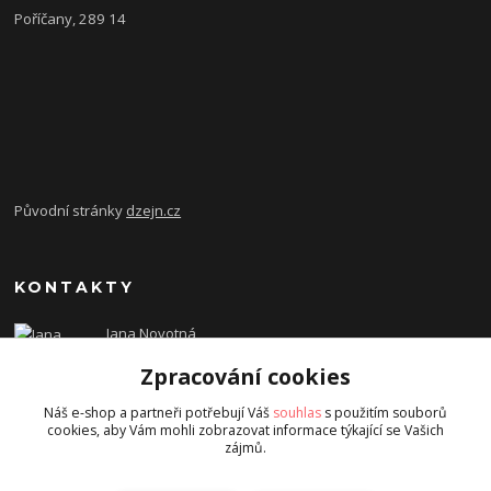
Poříčany, 289 14
Původní stránky
dzejn.cz
KONTAKTY
Jana Novotná
+420 603 472 993
Zpracování cookies
dzejn.n@email.cz
Náš e-shop a partneři potřebují Váš
souhlas
s použitím souborů
cookies, aby Vám mohli zobrazovat informace týkající se Vašich
zájmů.