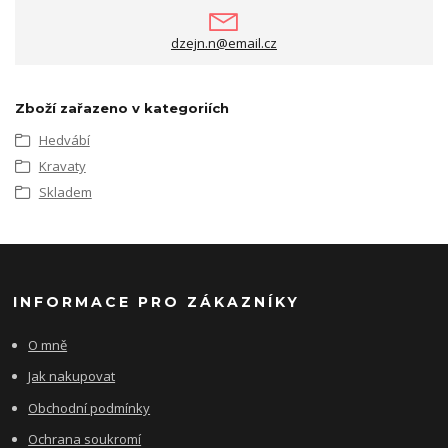
dzejn.n@email.cz
Zboží zařazeno v kategoriích
Hedvábí
Kravaty
Skladem
INFORMACE PRO ZÁKAZNÍKY
O mně
Jak nakupovat
Obchodní podmínky
Ochrana soukromí