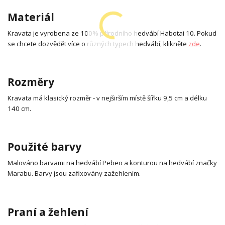
Materiál
Kravata je vyrobena ze 100% přírodního hedvábí Habotai 10. Pokud
se chcete dozvědět více o různých typech hedvábí, klikněte
zde
.
Rozměry
Kravata má klasický rozměr - v nejširším místě šířku 9,5 cm a délku
140 cm.
Použité barvy
Malováno barvami na hedvábí Pebeo a konturou na hedvábí značky
Marabu. Barvy jsou zafixovány zažehlením.
Praní a žehlení