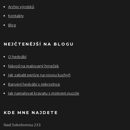
Archiv výrobků
Kontakty
Blog
NEJČTENĚJŠÍ NA BLOGU
O hedvábí
Návod na malovaný hrneček
Jak zabalit peníze na novou kuchyň
Barvení hedvábí v mikrovlnce
Jak namalovat kravatu s motivem puzzle
KDE MNE NAJDETE
Nad Sokolovnou 233