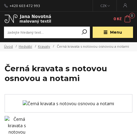
+420 603 472 993
CZK
0
0 Kč
Menu
Úvod
Hedvábí
Kravaty
Černá kravata s notovou osnovou a notami
Černá kravata s notovou
osnovou a notami