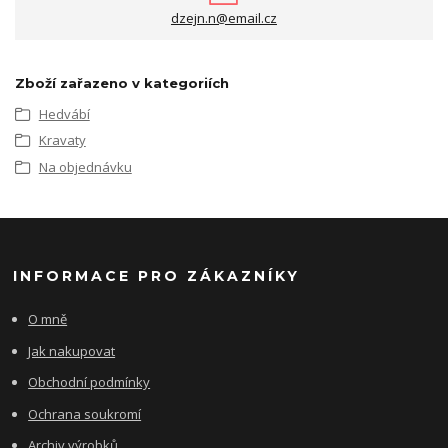
dzejn.n@email.cz
Zboží zařazeno v kategoriích
Hedvábí
Kravaty
Na objednávku
INFORMACE PRO ZÁKAZNÍKY
O mně
Jak nakupovat
Obchodní podmínky
Ochrana soukromí
Archiv výrobků