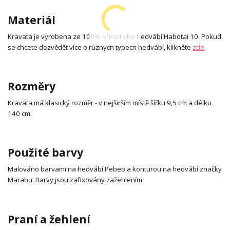
Materiál
Kravata je vyrobena ze 100% přírodního hedvábí Habotai 10. Pokud
se chcete dozvědět více o různých typech hedvábí, klikněte
zde
.
Rozměry
Kravata má klasický rozměr - v nejširším místě šířku 9,5 cm a délku
140 cm.
Použité barvy
Malováno barvami na hedvábí Pebeo a konturou na hedvábí značky
Marabu. Barvy jsou zafixovány zažehlením.
Praní a žehlení