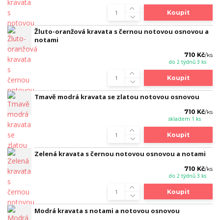
Koupit
Žluto-oranžová kravata s černou notovou osnovou a
notami
710 Kč
/
ks
do 2 týdnů 3 ks
Koupit
Tmavě modrá kravata se zlatou notovou osnovou
710 Kč
/
ks
skladem 1 ks
Koupit
Zelená kravata s černou notovou osnovou a notami
710 Kč
/
ks
do 2 týdnů 3 ks
Koupit
Modrá kravata s notami a notovou osnovou