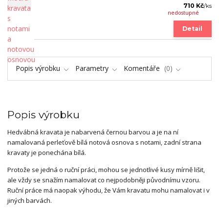
710 Kč
/
ks
nedostupné
Detail
Popis výrobku
Parametry
Komentáře
0
Popis výrobku
Hedvábná kravata je nabarvená černou barvou a je na ní
namalovaná perleťově bílá notová osnova s notami, zadní strana
kravaty je ponechána bílá.
Protože se jedná o ruční práci, mohou se jednotlivé kusy mírně lišit,
ale vždy se snažím namalovat co nejpodobněji původnímu vzoru.
Ruční práce má naopak výhodu, že Vám kravatu mohu namalovat i v
jiných barvách.