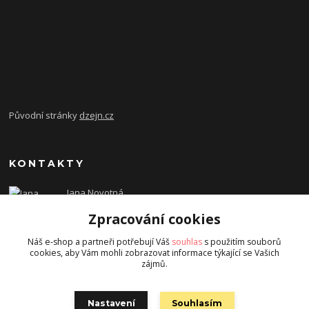
Původní stránky
dzejn.cz
KONTAKTY
Jana Novotná
+420 603 472 993
Zpracování cookies
dzejn.n@email.cz
Náš e-shop a partneři potřebují Váš
souhlas
s použitím souborů
cookies, aby Vám mohli zobrazovat informace týkající se Vašich
zájmů.
Nastavení
Souhlasím