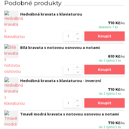
Podobné produkty
Hedvábná kravata s klaviaturou
710 Kč
/
ks
skladem 1 ks
Koupit
Bílá kravata s notovou osnovou a notami
610 Kč
/
ks
do 2 týdnů 3 ks
Koupit
Hedvábná kravata s klaviaturou - inverzní
710 Kč
/
ks
do 2 týdnů 3 ks
Koupit
Tmavě modrá kravata s notovou osnovou a notami
710 Kč
/
ks
do 2 týdnů 5 ks