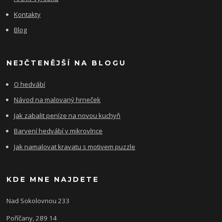
Kontakty
Blog
NEJČTENĚJŠÍ NA BLOGU
O hedvábí
Návod na malovaný hrneček
Jak zabalit peníze na novou kuchyň
Barvení hedvábí v mikrovlnce
Jak namalovat kravatu s motivem puzzle
KDE MNE NAJDETE
Nad Sokolovnou 233
Poříčany, 289 14