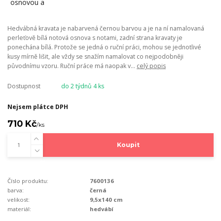
Hedvábná kravata je nabarvená černou barvou a je na ní namalovaná
perleťově bílá notová osnova s notami, zadní strana kravaty je
ponechána bílá. Protože se jedná o ruční práci, mohou se jednotlivé
kusy mírně lišit, ale vždy se snažím namalovat co nejpodobněji
původnímu vzoru. Ruční práce má naopak v...
celý popis
Dostupnost
do 2 týdnů 4 ks
Nejsem plátce DPH
710 Kč
/
ks
Koupit
Číslo produktu:
7600136
barva:
černá
velikost:
9,5x140 cm
materiál:
hedvábí