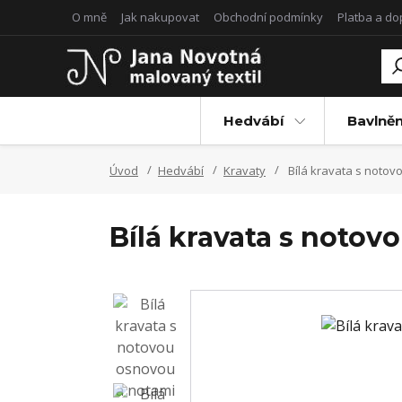
O mně
Jak nakupovat
Obchodní podmínky
Platba a d
Hedvábí
Bavlněn
Úvod
Hedvábí
Kravaty
Bílá kravata s notov
Bílá kravata s notov