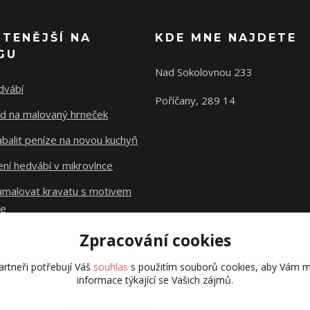
ČTENĚJŠÍ NA
KDE MNE NAJDETE
GU
Nad Sokolovnou 233
dvábí
Poříčany, 289 14
d na malovaný hrneček
abalit peníze na novou kuchyň
ní hedvábí v mikrovlnce
namalovat kravatu s motivem
le
Zpracování cookies
Původní stránky
dzejn.cz
rtneři potřebují Váš
souhlas
s použitím souborů cookies, aby Vám m
informace týkající se Vašich zájmů.