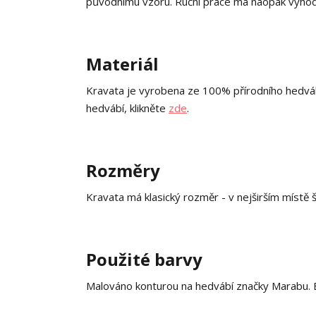
původnímu vzoru. Ruční práce má naopak výhodu
Materiál
Kravata je vyrobena ze 100% přírodního hedvá
hedvábí, klikněte
zde
.
Rozměry
Kravata má klasický rozměr - v nejširším místě 
Použité barvy
Malováno konturou na hedvábí značky Marabu. B