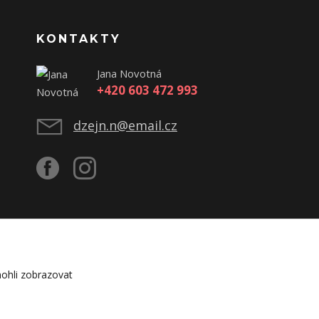
KONTAKTY
Jana Novotná
+420 603 472 993
dzejn.n@email.cz
ohli zobrazovat