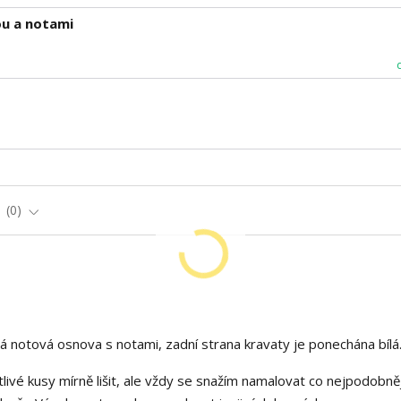
u a notami
e
0
 notová osnova s notami, zadní strana kravaty je ponechána bílá
livé kusy mírně lišit, ale vždy se snažím namalovat co nejpodobněj