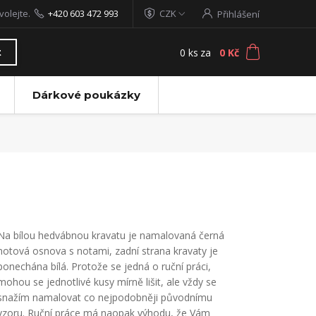
volejte.
+420 603 472 993
CZK
Přihlášení
0
ks
za
0 Kč
t
Dárkové poukázky
Na bílou hedvábnou kravatu je namalovaná černá
notová osnova s notami, zadní strana kravaty je
ponechána bílá. Protože se jedná o ruční práci,
mohou se jednotlivé kusy mírně lišit, ale vždy se
snažím namalovat co nejpodobněji původnímu
vzoru. Ruční práce má naopak výhodu, že Vám