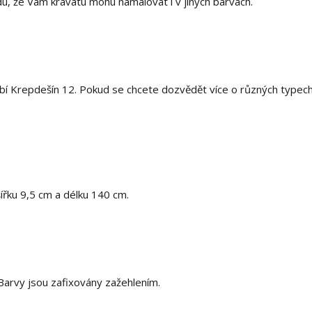
, že Vám kravatu mohu namalovat i v jiných barvách.
bí Krepdešín 12. Pokud se chcete dozvědět více o různých typec
šířku 9,5 cm a délku 140 cm.
arvy jsou zafixovány zažehlením.