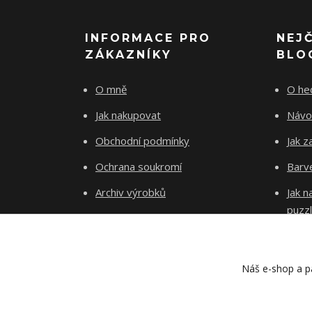
INFORMACE PRO
NEJ
ZÁKAZNÍKY
BLO
O mně
O he
Jak nakupovat
Návo
Obchodní podmínky
Jak z
Ochrana soukromí
Barve
Archiv výrobků
Jak 
puzz
Kontakty
Blog
Náš e-shop a pa