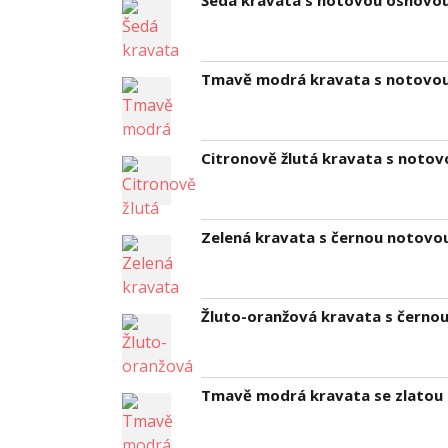
Šedá kravata s notovou osnovou
Tmavě modrá kravata s notovou
Citronově žlutá kravata s noto
Zelená kravata s černou notovo
Žluto-oranžová kravata s černo
Tmavě modrá kravata se zlatou