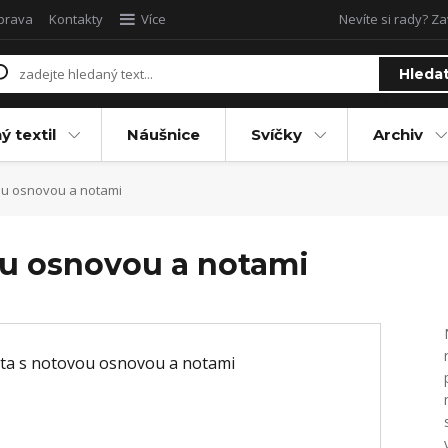
oprava
Kontakty
Více
Nevíte si rady? Za
Hleda
ý textil
Náušnice
Svíčky
Archiv
ou osnovou a notami
ou osnovou a notami