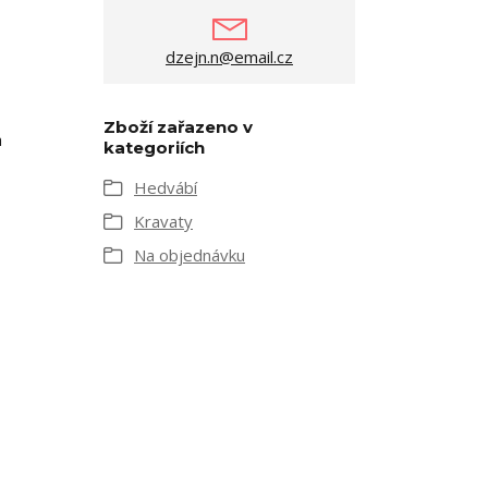
dzejn.n@email.cz
Zboží zařazeno v
h
kategoriích
Hedvábí
Kravaty
Na objednávku