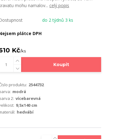
kravatu mohu namalov...
celý popis
Dostupnost
do 2 týdnů 3 ks
Nejsem plátce DPH
610 Kč
/
ks
Koupit
Číslo produktu:
2544732
barva:
modrá
barva 2:
vícebarevná
velikost:
9,5x140 cm
materiál:
hedvábí