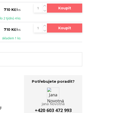
Koupit
710 Kč
/
ks
do 2 týdnů 4 ks
Koupit
710 Kč
/
ks
skladem 1 ks
Potřebujete poradit?
.
Jana Novotná
i
+420 603 472 993