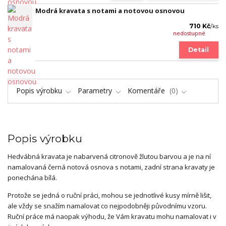
Modrá kravata s notami a notovou osnovou
710 Kč
/
ks
nedostupné
Detail
Popis výrobku
Parametry
Komentáře
0
Popis výrobku
Hedvábná kravata je nabarvená citronově žlutou barvou a je na ní
namalovaná černá notová osnova s notami, zadní strana kravaty je
ponechána bílá.
Protože se jedná o ruční práci, mohou se jednotlivé kusy mírně lišit,
ale vždy se snažím namalovat co nejpodobněji původnímu vzoru.
Ruční práce má naopak výhodu, že Vám kravatu mohu namalovat i v