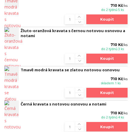
710 Kč
/
ks
do 2 týdnů 5 ks
Koupit
Žluto-oranžová kravata s černou notovou osnovou a
notami
710 Kč
/
ks
do 2 týdnů 3 ks
Koupit
Tmavě modrá kravata se zlatou notovou osnovou
710 Kč
/
ks
skladem 1 ks
Koupit
Černá kravata s notovou osnovou a notami
710 Kč
/
ks
do 2 týdnů 4 ks
Koupit