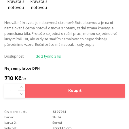
Hedvábná kravata je nabarvená citronově žlutou barvou a je na ní
namalovaná černá notová osnova s notami, zadní strana kravaty je
ponechána bílá. Protože se jedná o ruční práci, mohou se jednotlivé
kusy mírně lišit, ale vždy se snažím namalovat co nejpodobněji
původnímu vzoru. Ruční práce má naopak...
celý popis
Dostupnost
do 2 týdnů 3 ks
Nejsem plátce DPH
710 Kč
/
ks
Koupit
Číslo produktu:
8397961
barva:
žlutá
barva 2:
černá
velikost:
9,5x140 cm