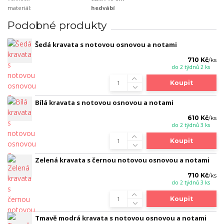
materiál:
hedvábí
Podobné produkty
Šedá kravata s notovou osnovou a notami
710 Kč
/
ks
do 2 týdnů 2 ks
Koupit
Bílá kravata s notovou osnovou a notami
610 Kč
/
ks
do 2 týdnů 3 ks
Koupit
Zelená kravata s černou notovou osnovou a notami
710 Kč
/
ks
do 2 týdnů 3 ks
Koupit
Tmavě modrá kravata s notovou osnovou a notami