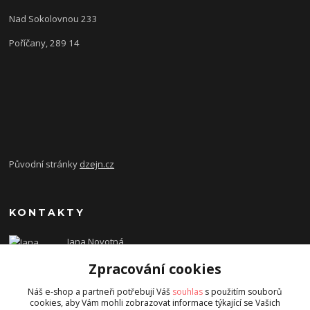
Nad Sokolovnou 233
Poříčany, 289 14
Původní stránky
dzejn.cz
KONTAKTY
Jana Novotná
+420 603 472 993
Zpracování cookies
dzejn.n@email.cz
Náš e-shop a partneři potřebují Váš
souhlas
s použitím souborů
cookies, aby Vám mohli zobrazovat informace týkající se Vašich