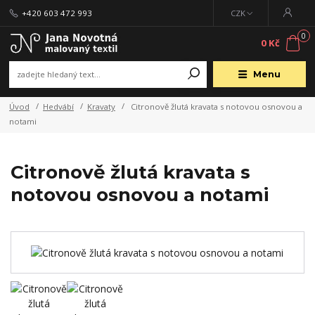
+420 603 472 993
CZK
0
0 Kč
Menu
Úvod
Hedvábí
Kravaty
Citronově žlutá kravata s notovou osnovou a
notami
Citronově žlutá kravata s
notovou osnovou a notami