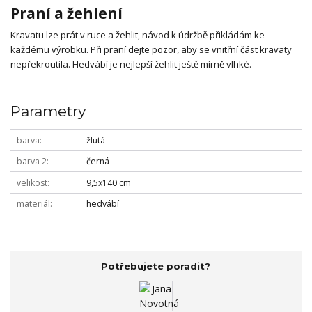
Praní a žehlení
Kravatu lze prát v ruce a žehlit, návod k údržbě přikládám ke
každému výrobku. Při praní dejte pozor, aby se vnitřní část kravaty
nepřekroutila. Hedvábí je nejlepší žehlit ještě mírně vlhké.
Parametry
barva
žlutá
barva 2
černá
velikost
9,5x140 cm
materiál
hedvábí
Potřebujete poradit?