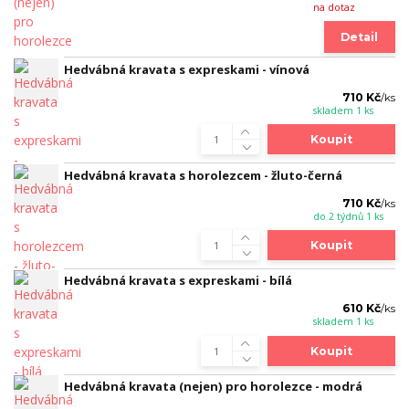
na dotaz
Detail
Hedvábná kravata s expreskami - vínová
710 Kč
/
ks
skladem 1 ks
Koupit
Hedvábná kravata s horolezcem - žluto-černá
710 Kč
/
ks
do 2 týdnů 1 ks
Koupit
Hedvábná kravata s expreskami - bílá
610 Kč
/
ks
skladem 1 ks
Koupit
Hedvábná kravata (nejen) pro horolezce - modrá