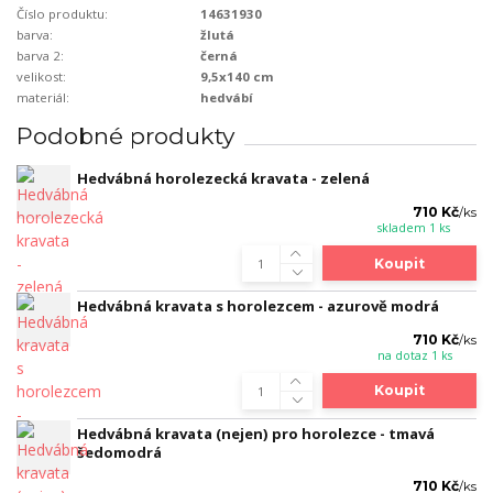
Číslo produktu:
14631930
barva:
žlutá
barva 2:
černá
velikost:
9,5x140 cm
materiál:
hedvábí
Podobné produkty
Hedvábná horolezecká kravata - zelená
710 Kč
/
ks
skladem 1 ks
Koupit
Hedvábná kravata s horolezcem - azurově modrá
710 Kč
/
ks
na dotaz 1 ks
Koupit
Hedvábná kravata (nejen) pro horolezce - tmavá
šedomodrá
710 Kč
/
ks