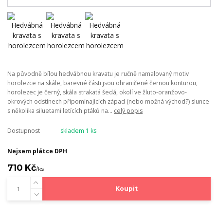
Na původně bílou hedvábnou kravatu je ručně namalovaný motiv
horolezce na skále, barevné části jsou ohraničené černou konturou,
horolezec je černý, skála strakatá šedá, okolí ve žluto-oranžovo-
okrových odstínech připomínajících západ (nebo možná východ?) slunce
s několika siluetami letících ptáků na...
celý popis
Dostupnost
skladem 1 ks
Nejsem plátce DPH
710 Kč
/
ks
Koupit