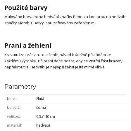
Použité barvy
Malováno barvami na hedvábí značky Pebeo a konturou na hedvábí
značky Marabu. Barvy jsou zafixovány zažehlením.
Praní a žehlení
Kravatu lze prát v ruce a žehlit, návod k údržbě přikládám ke
každému výrobku. Při praní dejte pozor, aby se vnitřní část kravaty
nepřekroutila. Hedvábí je nejlepší žehlit ještě mírně vlhké.
Parametry
barva
žlutá
barva 2
černá
velikost
9,5x140 cm
materiál
hedvábí