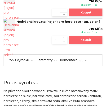
710 Kč
/
ks
skladem 1 ks
Koupit
Hedvábná kravata (nejen) pro horolezce - tm. zelená
710 Kč
/
ks
skladem 1 ks
Koupit
Popis výrobku
Parametry
Komentáře
0
Popis výrobku
Na původně bílou hedvábnou kravatu je ručně namalovaný motiv
horolezce na skále, barevné části jsou ohraničené černou konturou,
horolezec je černý, skála strakatá šedá, okolí ve žluto-oranžovo-
okrových odstínech připomínajících západ (nebo možná východ?)