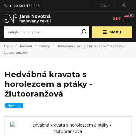
+420 603 472 993
CZK
0
0 Kč
Menu
Úvod
Hedvábí
Kravaty
Hedvábná kravata s horolezcem a ptáky -
žlutooranžová
Hedvábná kravata s
horolezcem a ptáky -
žlutooranžová
Novinka