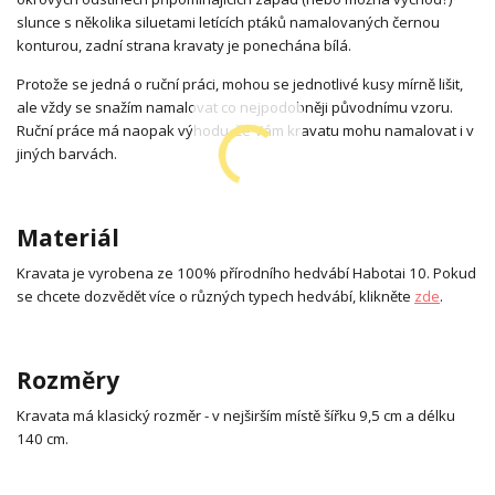
slunce s několika siluetami letících ptáků namalovaných černou
konturou, zadní strana kravaty je ponechána bílá.
Protože se jedná o ruční práci, mohou se jednotlivé kusy mírně lišit,
ale vždy se snažím namalovat co nejpodobněji původnímu vzoru.
Ruční práce má naopak výhodu, že Vám kravatu mohu namalovat i v
jiných barvách.
Materiál
Kravata je vyrobena ze 100% přírodního hedvábí Habotai 10. Pokud
se chcete dozvědět více o různých typech hedvábí, klikněte
zde
.
Rozměry
Kravata má klasický rozměr - v nejširším místě šířku 9,5 cm a délku
140 cm.