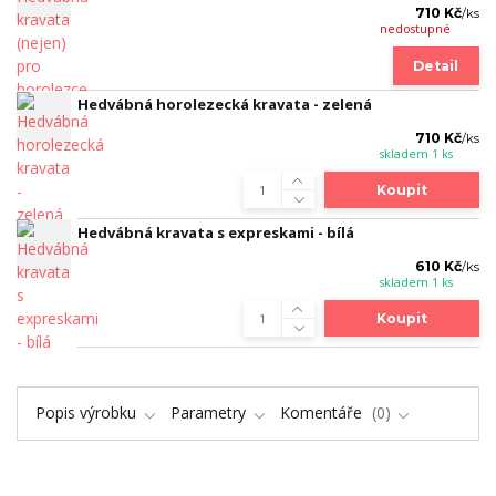
710 Kč
/
ks
nedostupné
Detail
Hedvábná horolezecká kravata - zelená
710 Kč
/
ks
skladem 1 ks
Koupit
Hedvábná kravata s expreskami - bílá
610 Kč
/
ks
skladem 1 ks
Koupit
Popis výrobku
Parametry
Komentáře
0