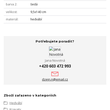
barva 2
šedá
velikost
9,5x140 cm
materiál
hedvábí
Potřebujete poradit?
Jana Novotná
+420 603 472 993
dzejn.n@email.cz
Zboží zařazeno v kategoriích
Hedvábí
Kravaty