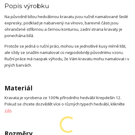
Popis výrobku
Na původně bílou hedvábnou kravatu jsou ručně namalované šedé
expresky, podklad je nabarvený na vínovo, barevné části jsou
ohraničené stříbrnou a černou konturou, zadní strana kravaty je
ponechána bílá.
Protože se jedná o ruční práci, mohou se jednotlivé kusy mírně lišit,
ale vždy se snažím namalovat co nejpodobněji původnímu vzoru.
Ruční práce má naopak výhodu, že Vám kravatu mohu namalovat i v
jiných barvách.
Materiál
Kravata je vyrobena ze 100% přírodního hedvábí Krepdešín 12.
Pokud se chcete dozvědět více o různých typech hedvábí, klikněte
zde
.
Rozměry