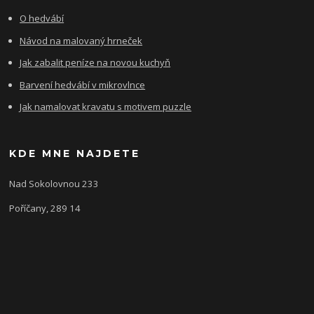
O hedvábí
Návod na malovaný hrneček
Jak zabalit peníze na novou kuchyň
Barvení hedvábí v mikrovlnce
Jak namalovat kravatu s motivem puzzle
KDE MNE NAJDETE
Nad Sokolovnou 233
Poříčany, 289 14