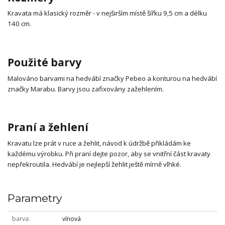
Kravata má klasický rozměr - v nejširším místě šířku 9,5 cm a délku
140 cm.
Použité barvy
Malováno barvami na hedvábí značky Pebeo a konturou na hedvábí
značky Marabu. Barvy jsou zafixovány zažehlením.
Praní a žehlení
Kravatu lze prát v ruce a žehlit, návod k údržbě přikládám ke
každému výrobku. Při praní dejte pozor, aby se vnitřní část kravaty
nepřekroutila. Hedvábí je nejlepší žehlit ještě mírně vlhké.
Parametry
barva
vínová