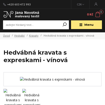
+420 603 472 993
CZK
0
0 Kč
Menu
Úvod
Hedvábí
Kravaty
Hedvábná kravata s expreskami - vínová
Hedvábná kravata s
expreskami - vínová