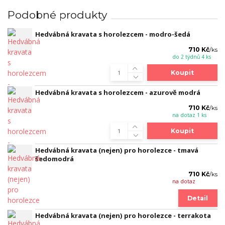
Podobné produkty
Hedvábná kravata s horolezcem - modro-šedá
710 Kč
/
ks
do 2 týdnů 4 ks
Koupit
Hedvábná kravata s horolezcem - azurově modrá
710 Kč
/
ks
na dotaz 1 ks
Koupit
Hedvábná kravata (nejen) pro horolezce - tmavá
šedomodrá
710 Kč
/
ks
na dotaz
Detail
Hedvábná kravata (nejen) pro horolezce - terrakota