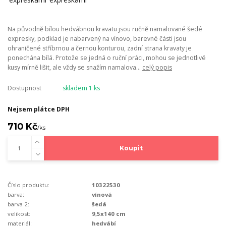
Na původně bílou hedvábnou kravatu jsou ručně namalované šedé
expresky, podklad je nabarvený na vínovo, barevné části jsou
ohraničené stříbrnou a černou konturou, zadní strana kravaty je
ponechána bílá. Protože se jedná o ruční práci, mohou se jednotlivé
kusy mírně lišit, ale vždy se snažím namalova...
celý popis
Dostupnost
skladem 1 ks
Nejsem plátce DPH
710 Kč
/
ks
Koupit
Číslo produktu:
10322530
barva:
vínová
barva 2:
šedá
velikost:
9,5x140 cm
materiál:
hedvábí