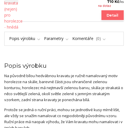
710 Kč
/
ks
na dotaz
Detail
Popis výrobku
Parametry
Komentáře
0
Popis výrobku
Na původně bílou hedvábnou kravatu je ručně namalovaný motiv
horolezce na skále, barevné části jsou ohraničené zelenou
konturou, horolezec má nejtmavší zelenou barvu, skála je strakatá o
něco světlejší zelená, okolí světle zelené s jemným strakatým
vzorkem, zadní strana kravaty je ponechána bílá.
Protože se jedná o ruční práci, mohou se jednotlivé kusy mírně lišit,
ale vždy se snažím namalovat co nejpodobněji původnímu vzoru.
Ruční práce má naopak výhodu, že Vám kravatu mohu namalovat i v
jiných barvách.