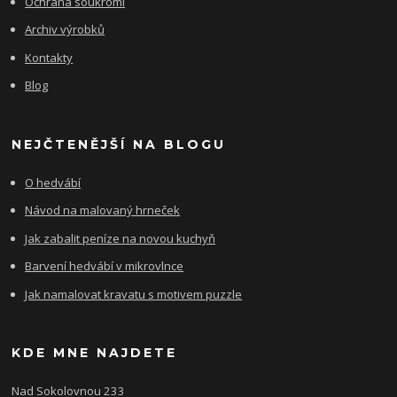
Ochrana soukromí
Archiv výrobků
Kontakty
Blog
NEJČTENĚJŠÍ NA BLOGU
O hedvábí
Návod na malovaný hrneček
Jak zabalit peníze na novou kuchyň
Barvení hedvábí v mikrovlnce
Jak namalovat kravatu s motivem puzzle
KDE MNE NAJDETE
Nad Sokolovnou 233