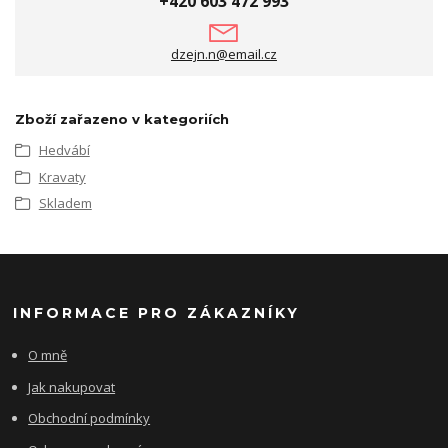
+420 603 472 993
dzejn.n@email.cz
Zboží zařazeno v kategoriích
Hedvábí
Kravaty
Skladem
INFORMACE PRO ZÁKAZNÍKY
O mně
Jak nakupovat
Obchodní podmínky