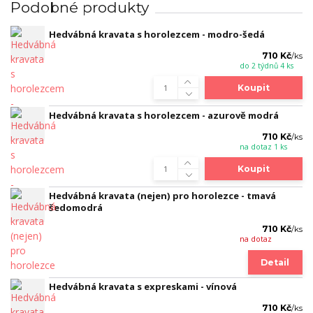
Podobné produkty
Hedvábná kravata s horolezcem - modro-šedá
710 Kč
/
ks
do 2 týdnů 4 ks
Koupit
Hedvábná kravata s horolezcem - azurově modrá
710 Kč
/
ks
na dotaz 1 ks
Koupit
Hedvábná kravata (nejen) pro horolezce - tmavá
šedomodrá
710 Kč
/
ks
na dotaz
Detail
Hedvábná kravata s expreskami - vínová
710 Kč
/
ks