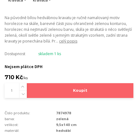
Na původně bílou hedvábnou kravatu je ručně namalovaný motiv
horolezce na skále, barevné části jsou ohraničené zelenou konturou,
horolezec má nejtmavší zelenou barvu, skála je strakatá o něco světlejší
zelená, okolí světle zelené s jemným strakatým vzorkem, zadní strana
kravaty je ponechána bílá. Pr...
celý popis
Dostupnost
skladem 1 ks
Nejsem plátce DPH
710 Kč
/
ks
Koupit
Číslo produktu:
7874978
barva:
zelená
velikost:
9,5x140 cm
materiál:
hedvábí