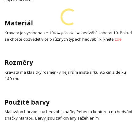
Materiál
Kravata je vyrobena ze 100% přírodního hedvábí Habotai 10. Pokud
se chcete dozvědět více o různých typech hedvábí, klikněte
zde
.
Rozměry
Kravata má klasický rozměr - v nejširším místě šířku 9,5 cm a délku
140 cm.
Použité barvy
Malováno barvami na hedvábí značky Pebeo a konturou na hedvábí
značky Marabu. Barvy jsou zafixovány zažehlením.