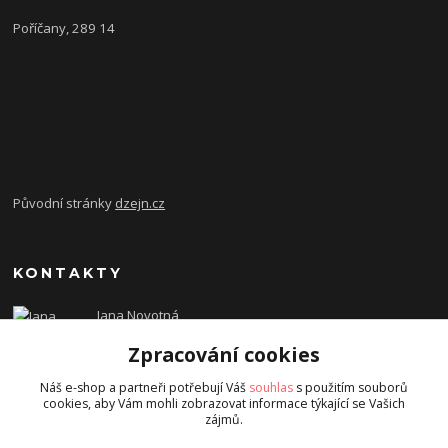
Poříčany, 289 14
Původní stránky
dzejn.cz
KONTAKTY
Jana Novotná
+420 603 472 993
Zpracování cookies
dzejn.n@email.cz
Náš e-shop a partneři potřebují Váš
souhlas
s použitím souborů
cookies, aby Vám mohli zobrazovat informace týkající se Vašich
zájmů.