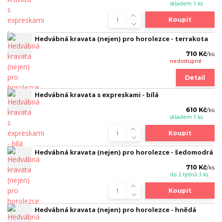
skladem 1 ks
Koupit
Hedvábná kravata (nejen) pro horolezce - terrakota
710 Kč
/
ks
nedostupné
Detail
Hedvábná kravata s expreskami - bílá
610 Kč
/
ks
skladem 1 ks
Koupit
Hedvábná kravata (nejen) pro horolezce - šedomodrá
710 Kč
/
ks
do 2 týdnů 3 ks
Koupit
Hedvábná kravata (nejen) pro horolezce - hnědá