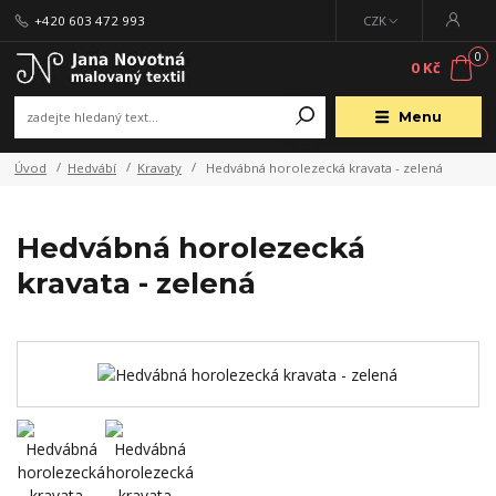
+420 603 472 993
CZK
0
0 Kč
Menu
Úvod
Hedvábí
Kravaty
Hedvábná horolezecká kravata - zelená
Hedvábná horolezecká
kravata - zelená