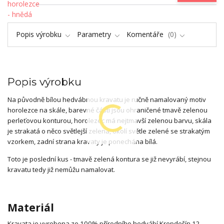
Popis výrobku
Parametry
Komentáře
0
Popis výrobku
Na původně bílou hedvábnou kravatu je ručně namalovaný motiv
horolezce na skále, barevné části jsou ohraničené tmavě zelenou
perleťovou konturou, horolezec má nejtmavší zelenou barvu, skála
je strakatá o něco světlejší zelená, okolí světle zelené se strakatým
vzorkem, zadní strana kravaty je ponechána bílá.
Toto je poslední kus - tmavě zelená kontura se již nevyrábí, stejnou
kravatu tedy již nemůžu namalovat.
Materiál
Kravata je vyrobena ze 100% přírodního hedvábí Krepdešín 12.