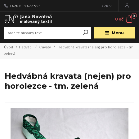
+420 603 472 993
CZK
0
0 Kč
Menu
Úvod
Hedvábí
Kravaty
Hedvábná kravata (nejen) pro horolezce - tm.
zelená
Hedvábná kravata (nejen) pro
horolezce - tm. zelená