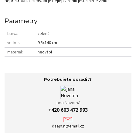
nepřekroutila. Hedvábí je nejlepší žehlit ještě mírně vlhké.
Parametry
barva
zelená
velikost
9,5x140 cm
materiál
hedvábí
Potřebujete poradit?
Jana Novotná
+420 603 472 993
dzejn.n@email.cz