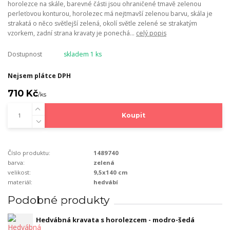
horolezce na skále, barevné části jsou ohraničené tmavě zelenou
perleťovou konturou, horolezec má nejtmavší zelenou barvu, skála je
strakatá o něco světlejší zelená, okolí světle zelené se strakatým
vzorkem, zadní strana kravaty je ponechá...
celý popis
Dostupnost
skladem 1 ks
Nejsem plátce DPH
710 Kč
/
ks
Koupit
Číslo produktu:
1489740
barva:
zelená
velikost:
9,5x140 cm
materiál:
hedvábí
Podobné produkty
Hedvábná kravata s horolezcem - modro-šedá