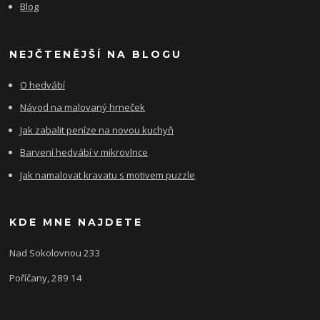
Blog
NEJČTENĚJŠÍ NA BLOGU
O hedvábí
Návod na malovaný hrneček
Jak zabalit peníze na novou kuchyň
Barvení hedvábí v mikrovlnce
Jak namalovat kravatu s motivem puzzle
KDE MNE NAJDETE
Nad Sokolovnou 233
Poříčany, 289 14