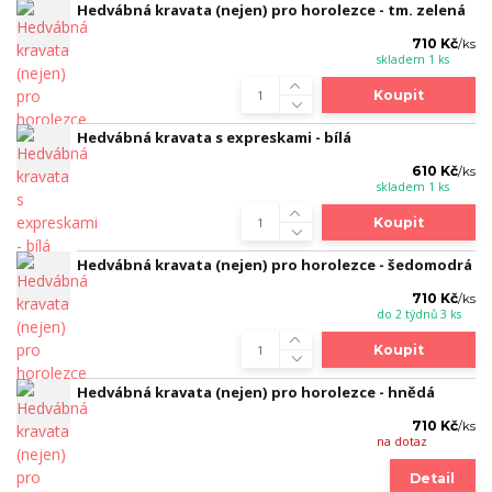
Hedvábná kravata (nejen) pro horolezce - tm. zelená
710 Kč
/
ks
skladem 1 ks
Koupit
Hedvábná kravata s expreskami - bílá
610 Kč
/
ks
skladem 1 ks
Koupit
Hedvábná kravata (nejen) pro horolezce - šedomodrá
710 Kč
/
ks
do 2 týdnů 3 ks
Koupit
Hedvábná kravata (nejen) pro horolezce - hnědá
710 Kč
/
ks
na dotaz
Detail