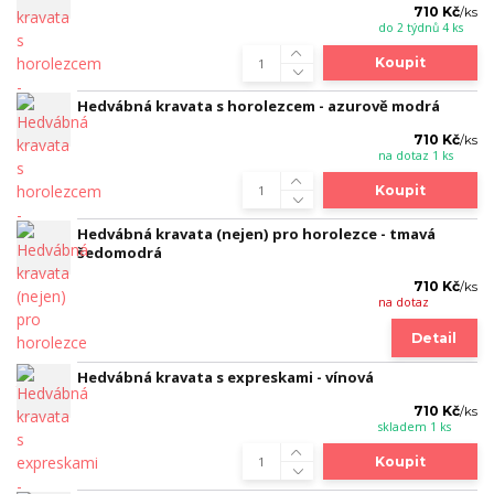
710 Kč
/
ks
do 2 týdnů 4 ks
Koupit
Hedvábná kravata s horolezcem - azurově modrá
710 Kč
/
ks
na dotaz 1 ks
Koupit
Hedvábná kravata (nejen) pro horolezce - tmavá
šedomodrá
710 Kč
/
ks
na dotaz
Detail
Hedvábná kravata s expreskami - vínová
710 Kč
/
ks
skladem 1 ks
Koupit