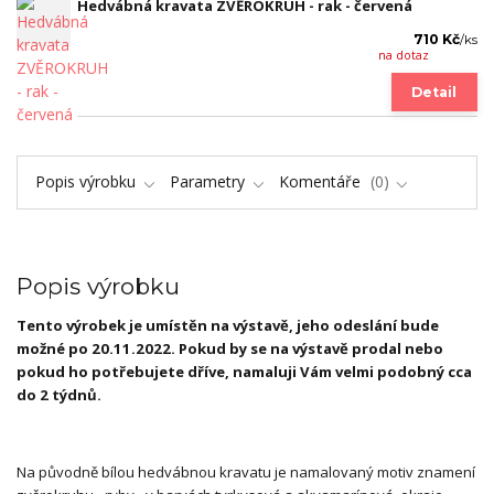
Hedvábná kravata ZVĚROKRUH - rak - červená
710 Kč
/
ks
na dotaz
Detail
Popis výrobku
Parametry
Komentáře
0
Popis výrobku
Tento výrobek je umístěn na výstavě, jeho odeslání bude
možné po 20.11.2022. Pokud by se na výstavě prodal nebo
pokud ho potřebujete dříve, namaluji Vám velmi podobný cca
do 2 týdnů.
Na původně bílou hedvábnou kravatu je namalovaný motiv znamení