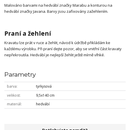
Malováno barvami na hedvábí značky Marabu a konturou na
hedvábí značky Javana. Barvy jsou zafixovány zažehlením.
Praní a žehlení
Kravatu lze prát v ruce a žehlit, návod k údržbě přikládám ke
každému výrobku. Při praní dejte pozor, aby se vnitřní část kravaty
nepřekroutila. Hedvábí je nejlepší žehlit ještě mírně vlhké.
Parametry
barva
tyrkysová
velikost
9,5x140 cm
materiál
hedvábí
Potřebujete poradit?