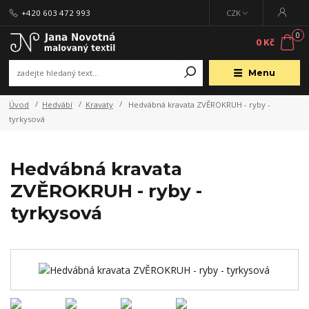
+420 603 472 993
CZK
0
0 Kč
Menu
Úvod
Hedvábí
Kravaty
Hedvábná kravata ZVĚROKRUH - ryby -
tyrkysová
Hedvábná kravata
ZVĚROKRUH - ryby -
tyrkysová