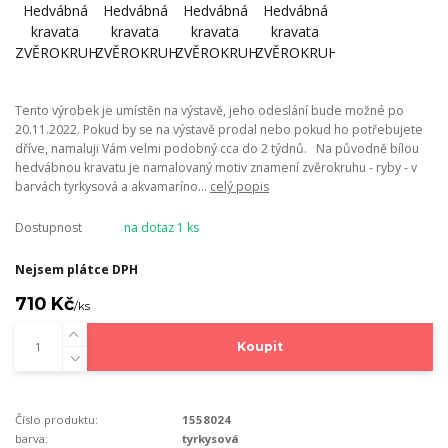
Tento výrobek je umístěn na výstavě, jeho odeslání bude možné po
20.11.2022. Pokud by se na výstavě prodal nebo pokud ho potřebujete
dříve, namaluji Vám velmi podobný cca do 2 týdnů. Na původně bílou
hedvábnou kravatu je namalovaný motiv znamení zvěrokruhu - ryby - v
barvách tyrkysová a akvamaríno...
celý popis
Dostupnost
na dotaz 1 ks
Nejsem plátce DPH
710 Kč
/
ks
Koupit
Číslo produktu:
1558024
barva:
tyrkysová