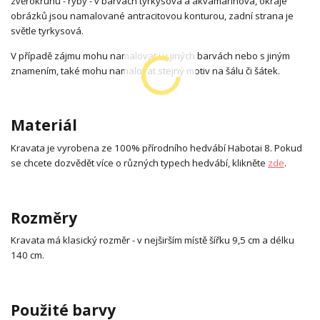
zvěrokruhu - ryby - v barvách tyrkysová a akvamarínová, okraje
obrázků jsou namalované antracitovou konturou, zadní strana je
světle tyrkysová.
V případě zájmu mohu namalovat i v jiných barvách nebo s jiným
znamením, také mohu namalovat stejný motiv na šálu či šátek.
Materiál
Kravata je vyrobena ze 100% přírodního hedvábí Habotai 8. Pokud
se chcete dozvědět více o různých typech hedvábí, klikněte
zde
.
Rozměry
Kravata má klasický rozměr - v nejširším místě šířku 9,5 cm a délku
140 cm.
Použité barvy