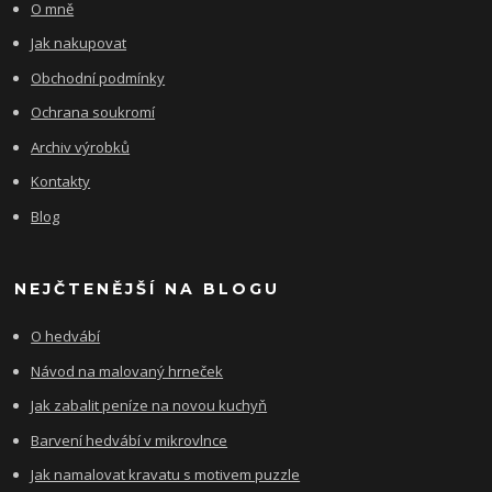
O mně
Jak nakupovat
Obchodní podmínky
Ochrana soukromí
Archiv výrobků
Kontakty
Blog
NEJČTENĚJŠÍ NA BLOGU
O hedvábí
Návod na malovaný hrneček
Jak zabalit peníze na novou kuchyň
Barvení hedvábí v mikrovlnce
Jak namalovat kravatu s motivem puzzle