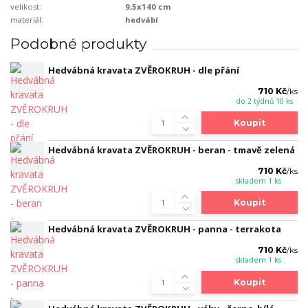
velikost:
9,5x140 cm
materiál:
hedvábí
Podobné produkty
Hedvábná kravata ZVĚROKRUH - dle přání
710 Kč
/
ks
do 2 týdnů 10 ks
Koupit
Hedvábná kravata ZVĚROKRUH - beran - tmavě zelená
710 Kč
/
ks
skladem 1 ks
Koupit
Hedvábná kravata ZVĚROKRUH - panna - terrakota
710 Kč
/
ks
skladem 1 ks
Koupit