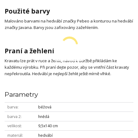
Použité barvy
Malováno barvami na hedvábí značky Pebeo a konturou na hedvábí
značky Javana. Barvy jsou zafixovány zažehlením.
Praní a žehlení
Kravatu lze prát v ruce a žehlit, návod k údržbě přikládám ke
každému výrobku. Při praní dejte pozor, aby se vnitřní část kravaty
nepřekroutila. Hedvábí je nejlepší žehlit ještě mírně vlhké.
Parametry
barva
béžová
barva 2
hnědá
velikost
9,5x140 cm
materiál
hedvábí