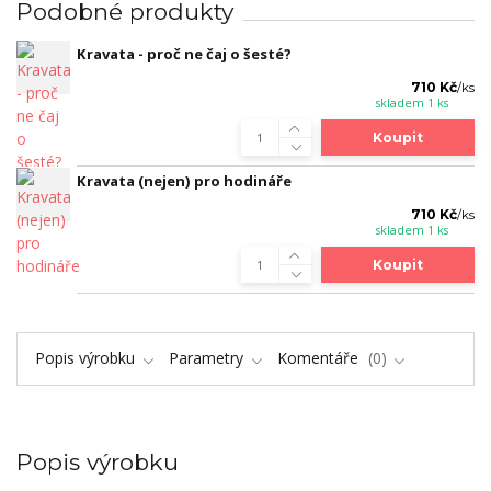
Podobné produkty
Kravata - proč ne čaj o šesté?
710 Kč
/
ks
skladem 1 ks
Koupit
Kravata (nejen) pro hodináře
710 Kč
/
ks
skladem 1 ks
Koupit
Popis výrobku
Parametry
Komentáře
0
Popis výrobku