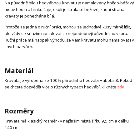
Na původně bílou hedvábnou kravatu je namalovaný hnědo-béžový
motiv hodin a hrnku čaje, okolí je strakaté béžové, zadní strana
kravaty je ponechána bílá.
Protože se jedná o ruční práci, mohou se jednotlivé kusy mírně lišit,
ale vždy se snažím namalovat co nejpodobněji původnímu vzoru.
Ruční práce má naopak výhodu, že Vám kravatu mohu namalovat i v
jiných barvách.
Materiál
Kravata je vyrobena ze 100% přírodního hedvábí Habotai 8. Pokud
se chcete dozvědět více o různých typech hedvábí, klikněte
zde
.
Rozměry
Kravata má klasický rozměr - v nejširším místě šířku 9,5 cm a délku
140 cm.