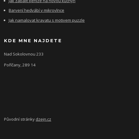
Jak zabalit peníze na novou kuchyň
Barvení hedvábí v mikrovlnce
Jak namalovat kravatu s motivem puzzle
KDE MNE NAJDETE
Nad Sokolovnou 233
Poříčany, 289 14
Původní stránky
dzejn.cz