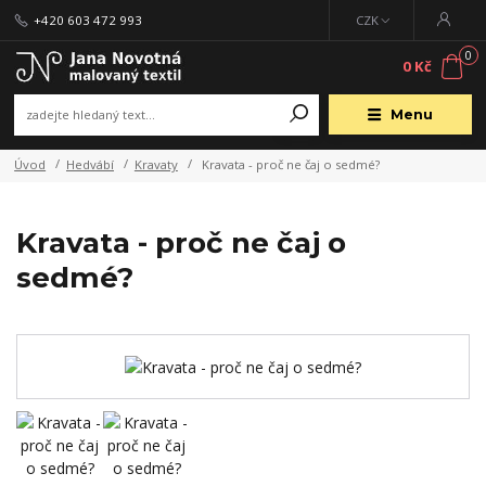
+420 603 472 993
CZK
0
0 Kč
Menu
Úvod
Hedvábí
Kravaty
Kravata - proč ne čaj o sedmé?
Kravata - proč ne čaj o
sedmé?