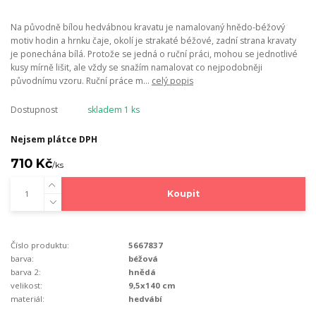
Na původně bílou hedvábnou kravatu je namalovaný hnědo-béžový
motiv hodin a hrnku čaje, okolí je strakaté béžové, zadní strana kravaty
je ponechána bílá. Protože se jedná o ruční práci, mohou se jednotlivé
kusy mírně lišit, ale vždy se snažím namalovat co nejpodobněji
původnímu vzoru. Ruční práce m...
celý popis
Dostupnost
skladem 1 ks
Nejsem plátce DPH
710 Kč
/
ks
Koupit
Číslo produktu:
5667837
barva:
béžová
barva 2:
hnědá
velikost:
9,5x140 cm
materiál:
hedvábí