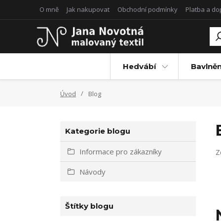
O mně
Jak nakupovat
Obchodní podmínky
Platba a d
Hedvábí
Bavlněn
Úvod
Blog
Kategorie blogu
Informace pro zákazníky
Z
Návody
Štítky blogu