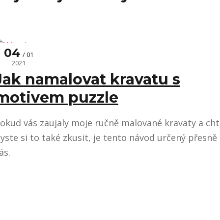
04
01
Návody
2021
Jak namalovat kravatu s
motivem puzzle
okud vás zaujaly moje ručně malované kravaty a cht
yste si to také zkusit, je tento návod určený přesně
ás.