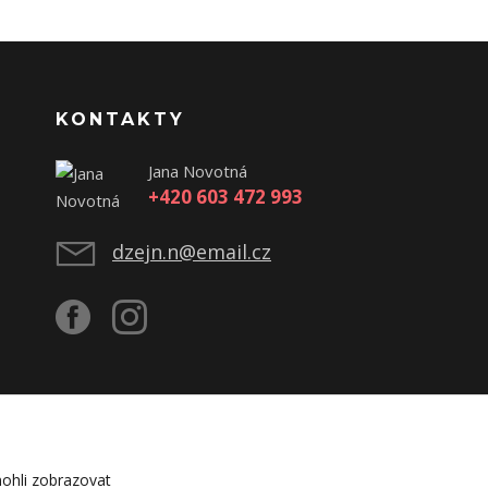
KONTAKTY
Jana Novotná
+420 603 472 993
dzejn.n@email.cz
ohli zobrazovat