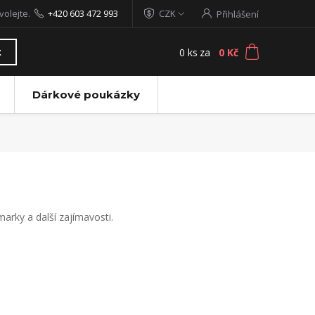
volejte.
+420 603 472 993
CZK
Přihlášení
0
ks
za
0 Kč
t
Dárkové poukázky
arky a další zajímavosti.