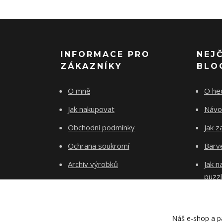
INFORMACE PRO
NEJ
ZÁKAZNÍKY
BLO
O mně
O he
Jak nakupovat
Návo
Obchodní podmínky
Jak z
Ochrana soukromí
Barve
Archiv výrobků
Jak 
puzz
Kontakty
Blog
Náš e-shop a pa