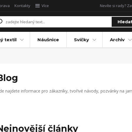
oprava
Kontakty
Více
Nevíte si rady? Za
Hleda
ý textil
Náušnice
Svíčky
Archiv
Blog
de najdete informace pro zákazníky, tvořivé návody, pozvánky na jarm
Nejnovější články