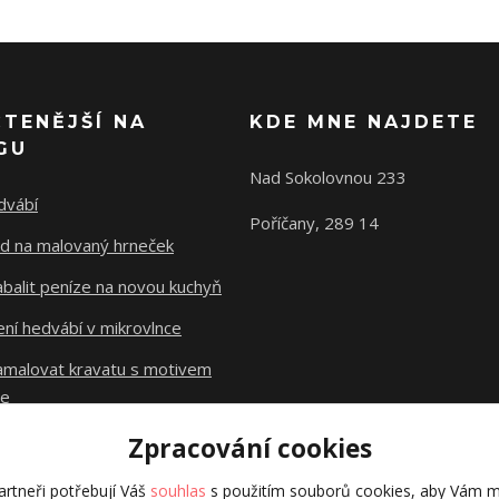
ČTENĚJŠÍ NA
KDE MNE NAJDETE
GU
Nad Sokolovnou 233
dvábí
Poříčany, 289 14
d na malovaný hrneček
abalit peníze na novou kuchyň
ní hedvábí v mikrovlnce
namalovat kravatu s motivem
le
Zpracování cookies
Původní stránky
dzejn.cz
rtneři potřebují Váš
souhlas
s použitím souborů cookies, aby Vám m