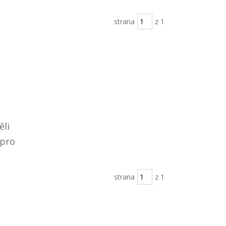
strana
z 1
ěli
 pro
strana
z 1