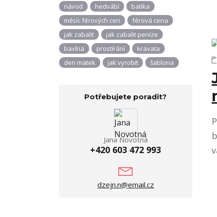
návod
hedvábí
batika
měsíc férových cen
férová cena
jak zabalit
jak zabalit peníze
bavlna
prostírání
kravata
den matek
jak vyrobit
šablona
Potřebujete poradit?
P
b
Jana Novotná
+420 603 472 993
v
dzejn.n@email.cz