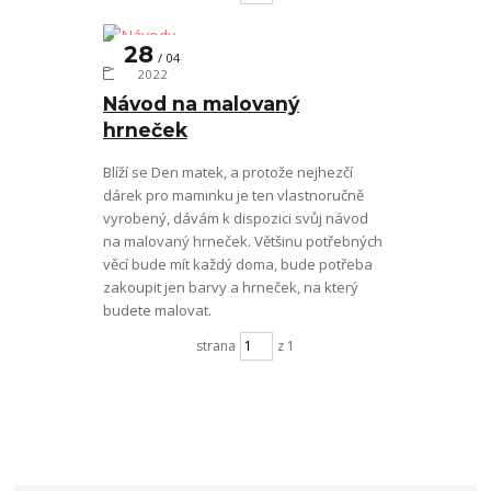
28
04
Návody
2022
Návod na malovaný
hrneček
Blíží se Den matek, a protože nejhezčí
dárek pro maminku je ten vlastnoručně
vyrobený, dávám k dispozici svůj návod
na malovaný hrneček. Většinu potřebných
věcí bude mít každý doma, bude potřeba
zakoupit jen barvy a hrneček, na který
budete malovat.
strana
z 1