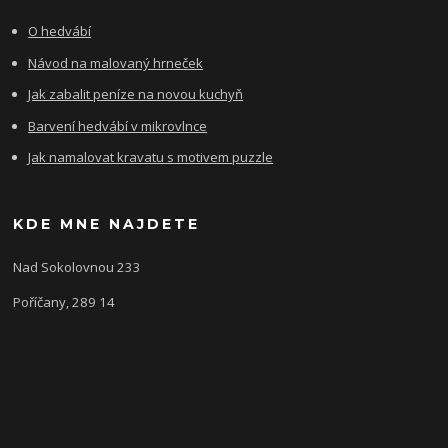
O hedvábí
Návod na malovaný hrneček
Jak zabalit peníze na novou kuchyň
Barvení hedvábí v mikrovlnce
Jak namalovat kravatu s motivem puzzle
KDE MNE NAJDETE
Nad Sokolovnou 233
Poříčany, 289 14