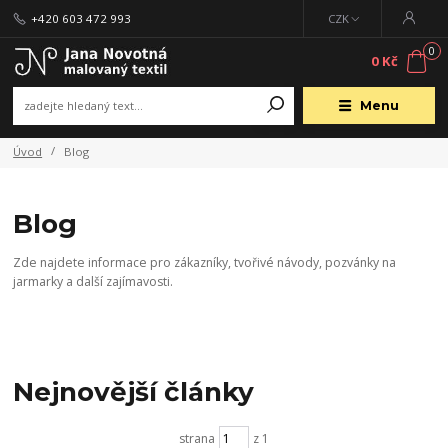
+420 603 472 993
CZK
0
0 Kč
Menu
Úvod
Blog
Blog
Zde najdete informace pro zákazníky, tvořivé návody, pozvánky na
jarmarky a další zajímavosti.
Nejnovější články
strana
z 1