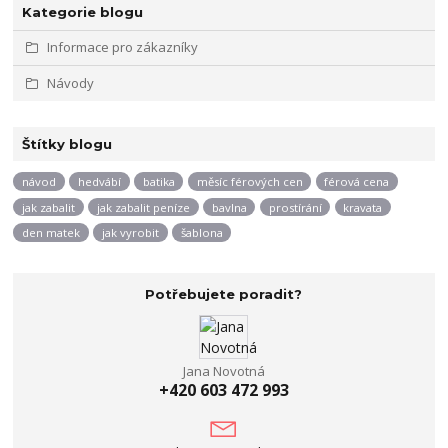
Kategorie blogu
Informace pro zákazníky
Návody
Štítky blogu
návod
hedvábí
batika
měsíc férových cen
férová cena
jak zabalit
jak zabalit peníze
bavlna
prostírání
kravata
den matek
jak vyrobit
šablona
Potřebujete poradit?
Jana Novotná
+420 603 472 993