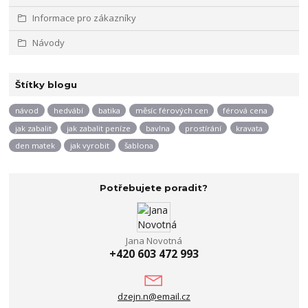
Informace pro zákazníky
Návody
Štítky blogu
návod
hedvábí
batika
měsíc férových cen
férová cena
jak zabalit
jak zabalit peníze
bavlna
prostírání
kravata
den matek
jak vyrobit
šablona
Potřebujete poradit?
Jana Novotná
+420 603 472 993
dzejn.n@email.cz