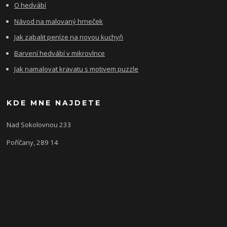
O hedvábí
Návod na malovaný hrneček
Jak zabalit peníze na novou kuchyň
Barvení hedvábí v mikrovlnce
Jak namalovat kravatu s motivem puzzle
KDE MNE NAJDETE
Nad Sokolovnou 233
Poříčany, 289 14