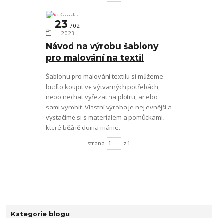
23
02
Návody
2023
Návod na výrobu šablony
pro malování na textil
Šablonu pro malování textilu si můžeme
buďto koupit ve výtvarných potřebách,
nebo nechat vyřezat na plotru, anebo
sami vyrobit. Vlastní výroba je nejlevnější a
vystačíme si s materiálem a pomůckami,
které běžně doma máme.
strana
z 1
Kategorie blogu