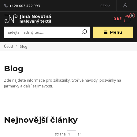
+420 603 472 993
CZK
0
0 Kč
Menu
Úvod
Blog
Blog
Zde najdete informace pro zákazníky, tvořivé návody, pozvánky na
jarmarky a další zajímavosti.
Nejnovější články
strana
z 1