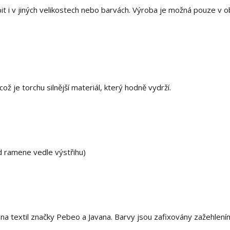
t i v jiných velikostech nebo barvách. Výroba je možná pouze v 
ž je torchu silnější materiál, který hodně vydrží.
d ramene vedle výstřihu)
 textil značky Pebeo a Javana. Barvy jsou zafixovány zažehlení