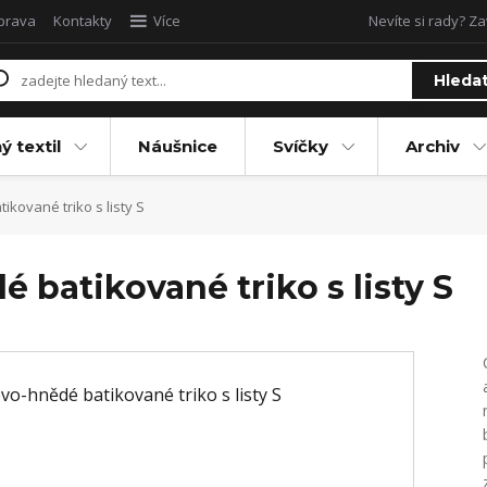
oprava
Kontakty
Více
Nevíte si rady? Za
Hleda
ý textil
Náušnice
Svíčky
Archiv
kované triko s listy S
 batikované triko s listy S