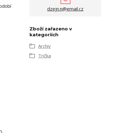
období
dzejn.n@email.cz
Zboží zařazeno v
kategoriích
Archiv
Trička
m.