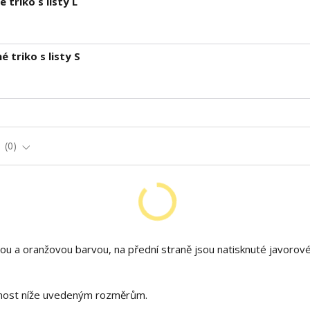
triko s listy L
 triko s listy S
e
0
dou a oranžovou barvou, na přední straně jsou natisknuté javorové 
zornost níže uvedeným rozměrům.