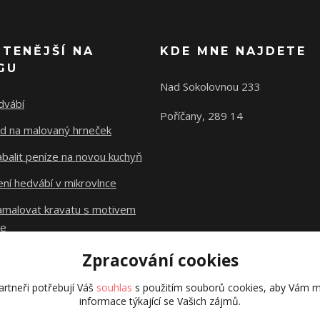
ČTENĚJŠÍ NA
KDE MNE NAJDETE
GU
Nad Sokolovnou 233
dvábí
Poříčany, 289 14
d na malovaný hrneček
abalit peníze na novou kuchyň
ní hedvábí v mikrovlnce
namalovat kravatu s motivem
le
Zpracování cookies
Původní stránky
dzejn.cz
rtneři potřebují Váš
souhlas
s použitím souborů cookies, aby Vám m
informace týkající se Vašich zájmů.