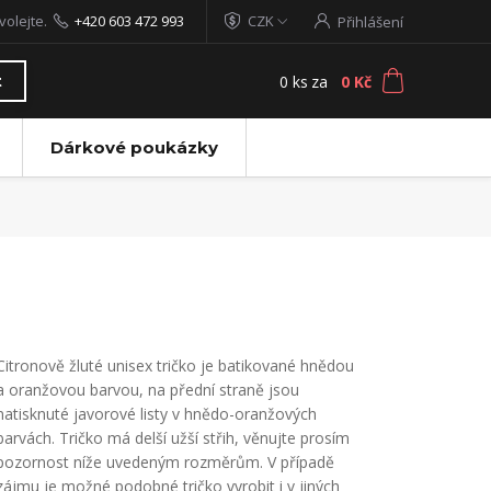
volejte.
+420 603 472 993
CZK
Přihlášení
0
ks
za
0 Kč
t
Dárkové poukázky
Citronově žluté unisex tričko je batikované hnědou
a oranžovou barvou, na přední straně jsou
natisknuté javorové listy v hnědo-oranžových
barvách. Tričko má delší užší střih, věnujte prosím
pozornost níže uvedeným rozměrům. V případě
zájmu je možné podobné tričko vyrobit i v jiných