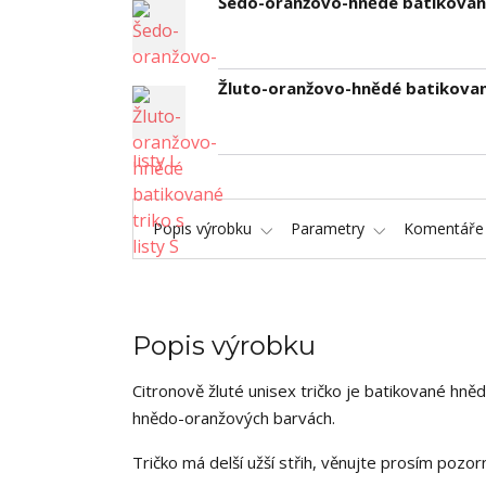
Šedo-oranžovo-hnědé batikované 
Žluto-oranžovo-hnědé batikované
Popis výrobku
Parametry
Komentář
Popis výrobku
Citronově žluté unisex tričko je batikované hně
hnědo-oranžových barvách.
Tričko má delší užší střih, věnujte prosím po