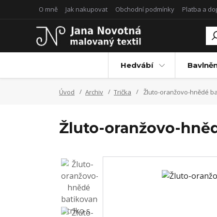
O mně
Jak nakupovat
Obchodní podmínky
Platba a d
Hedvábí
Bavlněn
Úvod
Archiv
Trička
Žluto-oranžovo-hnědé bati
Žluto-oranžovo-hnědé