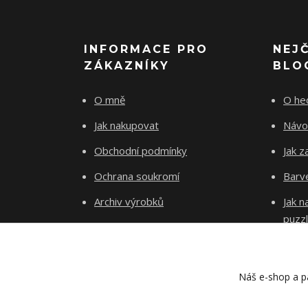
INFORMACE PRO
NEJ
ZÁKAZNÍKY
BLO
O mně
O he
Jak nakupovat
Návo
Obchodní podmínky
Jak z
Ochrana soukromí
Barve
Archiv výrobků
Jak 
puzz
Kontakty
Blog
Náš e-shop a pa