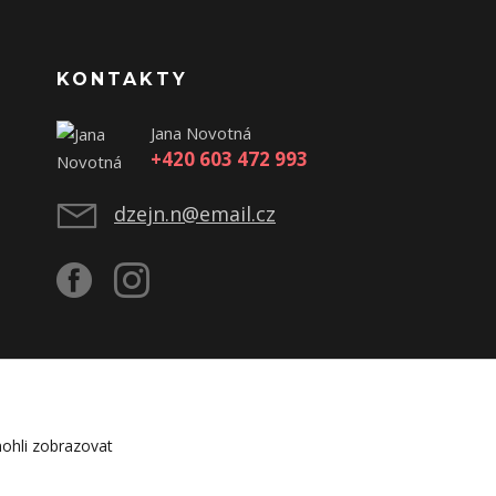
KONTAKTY
Jana Novotná
+420 603 472 993
dzejn.n@email.cz
ohli zobrazovat