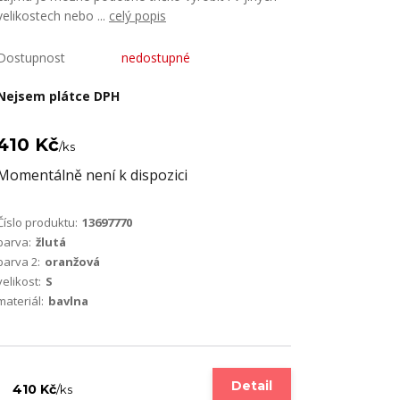
velikostech nebo ...
celý popis
Dostupnost
nedostupné
Nejsem plátce DPH
410 Kč
/
ks
Momentálně není k dispozici
Číslo produktu:
13697770
barva:
žlutá
barva 2:
oranžová
velikost:
S
materiál:
bavlna
Detail
410 Kč
/
ks