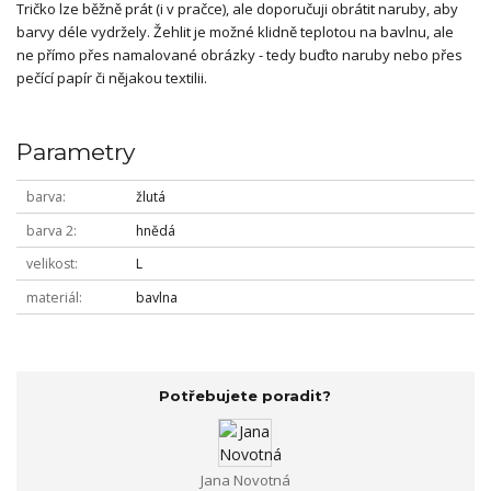
Tričko lze běžně prát (i v pračce), ale doporučuji obrátit naruby, aby
barvy déle vydržely. Žehlit je možné klidně teplotou na bavlnu, ale
ne přímo přes namalované obrázky - tedy buďto naruby nebo přes
pečící papír či nějakou textilii.
Parametry
barva
žlutá
barva 2
hnědá
velikost
L
materiál
bavlna
Potřebujete poradit?
Jana Novotná