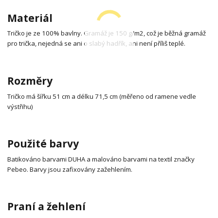
Materiál
Tričko je ze 100% bavlny. Gramáž je 150 g/m2, což je běžná gramáž
pro trička, nejedná se ani o slabý hadřík, ani není příliš teplé.
Rozměry
Tričko má šířku 51 cm a délku 71,5 cm (měřeno od ramene vedle
výstřihu)
Použité barvy
Batikováno barvami DUHA a malováno barvami na textil značky
Pebeo. Barvy jsou zafixovány zažehlením.
Praní a žehlení