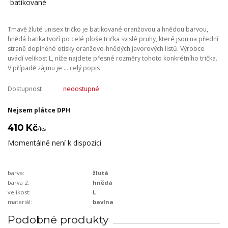
Tmavě žluté unisex tričko je batikované oranžovou a hnědou barvou,
hnědá batika tvoří po celé ploše trička svislé pruhy, které jsou na přední
straně doplněné otisky oranžovo-hnědých javorových listů. Výrobce
uvádí velikost L, níže najdete přesné rozměry tohoto konkrétního trička.
V případě zájmu je ...
celý popis
Dostupnost
nedostupné
Nejsem plátce DPH
410 Kč
/
ks
Momentálně není k dispozici
barva:
žlutá
barva 2:
hnědá
velikost:
L
materiál:
bavlna
Podobné produkty