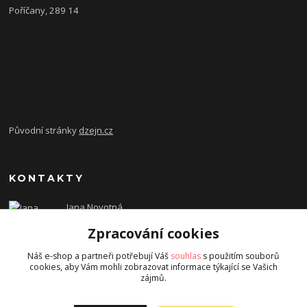
Poříčany, 289 14
Původní stránky
dzejn.cz
KONTAKTY
Jana Novotná
+420 603 472 993
Zpracování cookies
dzejn.n@email.cz
Náš e-shop a partneři potřebují Váš
souhlas
s použitím souborů
cookies, aby Vám mohli zobrazovat informace týkající se Vašich
zájmů.