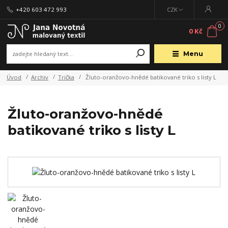
+420 603 472 993
CZK
0
0 Kč
Menu
Úvod
Archiv
Trička
Žluto-oranžovo-hnědé batikované triko s listy L
Žluto-oranžovo-hnědé
batikované triko s listy L