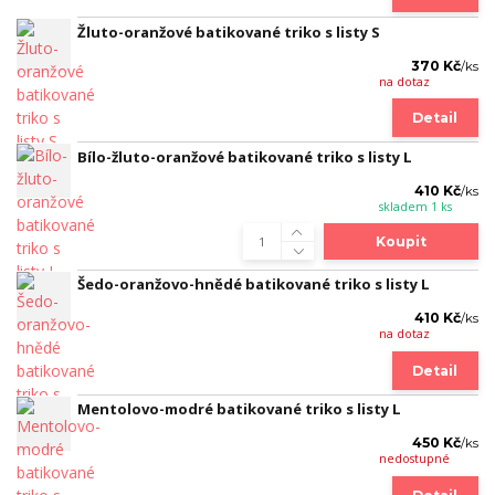
Žluto-oranžové batikované triko s listy S
370 Kč
/
ks
na dotaz
Detail
Bílo-žluto-oranžové batikované triko s listy L
410 Kč
/
ks
skladem 1 ks
Koupit
Šedo-oranžovo-hnědé batikované triko s listy L
410 Kč
/
ks
na dotaz
Detail
Mentolovo-modré batikované triko s listy L
450 Kč
/
ks
nedostupné