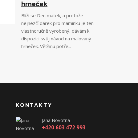
hrneček
Blíží se Den matek, a protože
nejhezčí dárek pro maminku je ten
vlastnoručně vyrobený, dávám k
dispozici svůj návod na malovaný
hrneček. Většinu potře...
KONTAKTY
Jana Novotná
+420 603 472 993