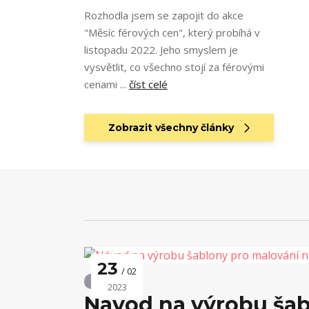
Rozhodla jsem se zapojit do akce
"Měsíc férových cen", který probíhá v
listopadu 2022. Jeho smyslem je
vysvětlit, co všechno stojí za férovými
cenami ...
číst celé
Zobrazit všechny články
23
02
Návody
2023
Návod na výrobu šab