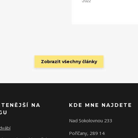
2022
Zobrazit všechny články
ČTENĚJŠÍ NA
KDE MNE NAJDETE
GU
Nad Sokolovnou 233
dvábí
Poříčany, 289 14