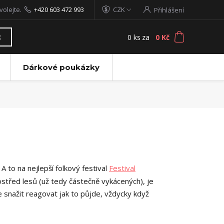
volejte.
+420 603 472 993
CZK
Přihlášení
0
ks
za
0 Kč
t
Dárkové poukázky
A to na nejlepší folkový festival
Festival
ostřed lesů (už tedy částečně vykácených), je
e snažit reagovat jak to půjde, vždycky když