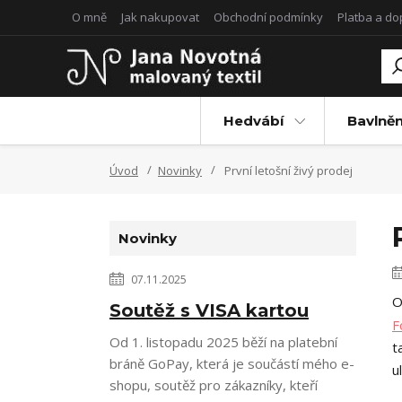
O mně
Jak nakupovat
Obchodní podmínky
Platba a d
Hedvábí
Bavlněn
Úvod
Novinky
První letošní živý prodej
Novinky
07.11.2025
O
Soutěž s VISA kartou
F
Od 1. listopadu 2025 běží na platební
t
bráně GoPay, která je součástí mého e-
u
shopu, soutěž pro zákazníky, kteří