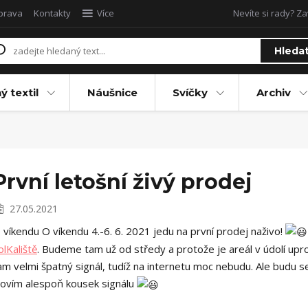
oprava
Kontakty
Více
Nevíte si rady? Za
Hleda
ý textil
Náušnice
Svíčky
Archiv
První letošní živý prodej
27.05.2021
 víkendu O víkendu 4.-6. 6. 2021 jedu na první prodej naživo!
olKaliště
. Budeme tam už od středy a protože je areál v údolí upr
am velmi špatný signál, tudíž na internetu moc nebudu. Ale budu s
lovím alespoň kousek signálu