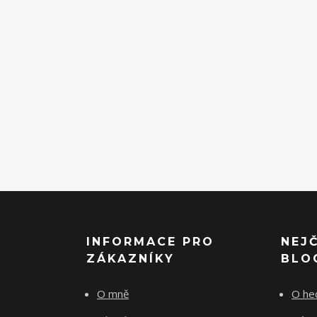
INFORMACE PRO
NEJ
ZÁKAZNÍKY
BLO
O mně
O he