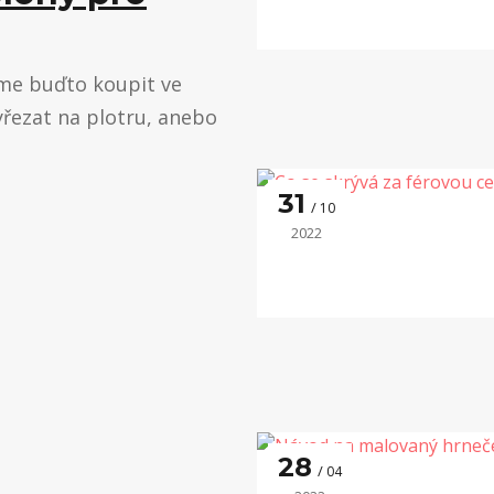
eme buďto koupit ve
řezat na plotru, anebo
31
10
2022
28
04