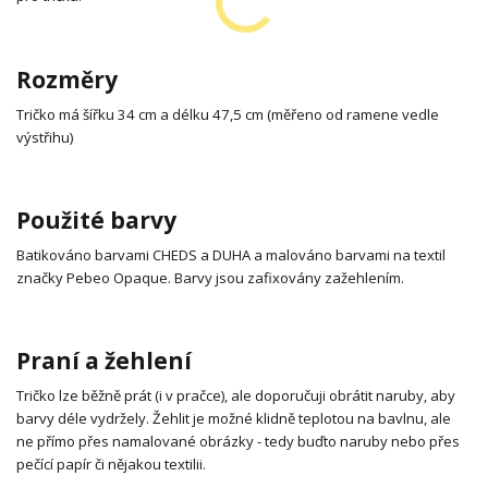
Rozměry
Tričko má šířku 34 cm a délku 47,5 cm (měřeno od ramene vedle
výstřihu)
Použité barvy
Batikováno barvami CHEDS a DUHA a malováno barvami na textil
značky Pebeo Opaque. Barvy jsou zafixovány zažehlením.
Praní a žehlení
Tričko lze běžně prát (i v pračce), ale doporučuji obrátit naruby, aby
barvy déle vydržely. Žehlit je možné klidně teplotou na bavlnu, ale
ne přímo přes namalované obrázky - tedy buďto naruby nebo přes
pečící papír či nějakou textilii.