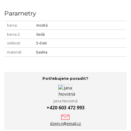
Parametry
barva
modrá
barva 2
šedá
velikost
5-6 let
materiál
bavlna
Potřebujete poradit?
Jana Novotná
+420 603 472 993
dzejn.n@email.cz