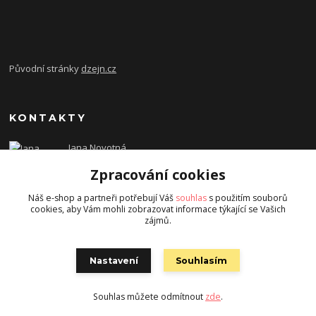
Původní stránky
dzejn.cz
KONTAKTY
Jana Novotná
+420 603 472 993
Zpracování cookies
dzejn.n@email.cz
Náš e-shop a partneři potřebují Váš
souhlas
s použitím souborů
cookies, aby Vám mohli zobrazovat informace týkající se Vašich
zájmů.
Nastavení
Souhlasím
Souhlas můžete odmítnout
zde
.
Vytvořeno na
Eshop-rychle.cz