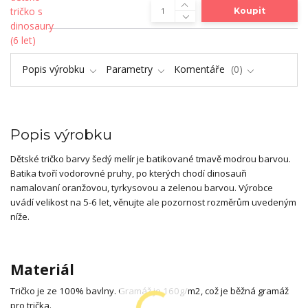
Koupit
Popis výrobku
Parametry
Komentáře
0
Popis výrobku
Dětské tričko barvy šedý melír je batikované tmavě modrou barvou.
Batika tvoří vodorovné pruhy, po kterých chodí dinosauři
namalovaní oranžovou, tyrkysovou a zelenou barvou. Výrobce
uvádí velikost na 5-6 let, věnujte ale pozornost rozměrům uvedeným
níže.
Materiál
Tričko je ze 100% bavlny. Gramáž je 160g/m2, což je běžná gramáž
pro trička.