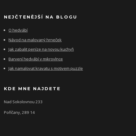
NEJČTENĚJŠÍ NA BLOGU
O hedvábí
Návod na malovaný hrneček
Jak zabalit peníze na novou kuchyň
Barvení hedvábí v mikrovlnce
Jak namalovat kravatu s motivem puzzle
KDE MNE NAJDETE
Nad Sokolovnou 233
Poříčany, 289 14