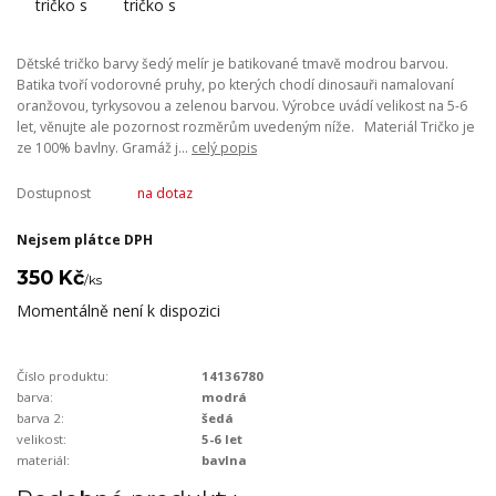
Dětské tričko barvy šedý melír je batikované tmavě modrou barvou.
Batika tvoří vodorovné pruhy, po kterých chodí dinosauři namalovaní
oranžovou, tyrkysovou a zelenou barvou. Výrobce uvádí velikost na 5-6
let, věnujte ale pozornost rozměrům uvedeným níže. Materiál Tričko je
ze 100% bavlny. Gramáž j...
celý popis
Dostupnost
na dotaz
Nejsem plátce DPH
350 Kč
/
ks
Momentálně není k dispozici
Číslo produktu:
14136780
barva:
modrá
barva 2:
šedá
velikost:
5-6 let
materiál:
bavlna