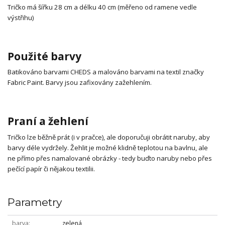
Tričko má šířku 28 cm a délku 40 cm (měřeno od ramene vedle
výstřihu)
Použité barvy
Batikováno barvami CHEDS a malováno barvami na textil značky
Fabric Paint. Barvy jsou zafixovány zažehlením.
Praní a žehlení
Tričko lze běžně prát (i v pračce), ale doporučuji obrátit naruby, aby
barvy déle vydržely. Žehlit je možné klidně teplotou na bavlnu, ale
ne přímo přes namalované obrázky - tedy buďto naruby nebo přes
pečící papír či nějakou textilii.
Parametry
barva
zelená