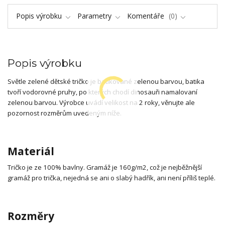
Popis výrobku
Parametry
Komentáře
0
Popis výrobku
Světle zelené dětské tričko je batikované zelenou barvou, batika
tvoří vodorovné pruhy, po kterých chodí dinosauři namalovaní
zelenou barvou. Výrobce uvádí velikost na 2 roky, věnujte ale
pozornost rozměrům uvedeným níže.
Materiál
Tričko je ze 100% bavlny. Gramáž je 160g/m2, což je nejběžnější
gramáž pro trička, nejedná se ani o slabý hadřík, ani není příliš teplé.
Rozměry