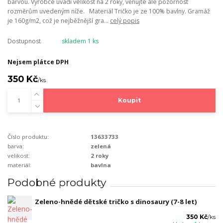
barvou. Výrobce uvádí velikost na 2 roky, věnujte ale pozornost
rozměrům uvedeným níže. Materiál Tričko je ze 100% bavlny. Gramáž
je 160g/m2, což je nejběžnější gra...
celý popis
Dostupnost
skladem 1 ks
Nejsem plátce DPH
350 Kč
/
ks
Koupit
Číslo produktu:
13633733
barva:
zelená
velikost:
2 roky
materiál:
bavlna
Podobné produkty
Zeleno-hnědé dětské tričko s dinosaury (7-8 let)
350 Kč
/
ks