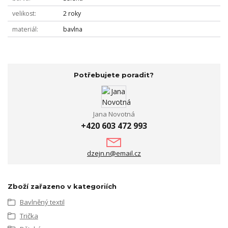
velikost
2 roky
materiál
bavlna
Potřebujete poradit?
Jana Novotná
+420 603 472 993
dzejn.n@email.cz
Zboží zařazeno v kategoriích
Bavlněný textil
Trička