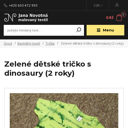
+420 603 472 993
CZK
0
0 Kč
Menu
Úvod
Bavlněný textil
Trička
Zelené dětské tričko s dinosaury (2 roky)
Zelené dětské tričko s
dinosaury (2 roky)