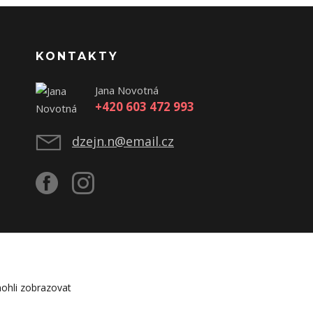
KONTAKTY
Jana Novotná
+420 603 472 993
dzejn.n@email.cz
ohli zobrazovat