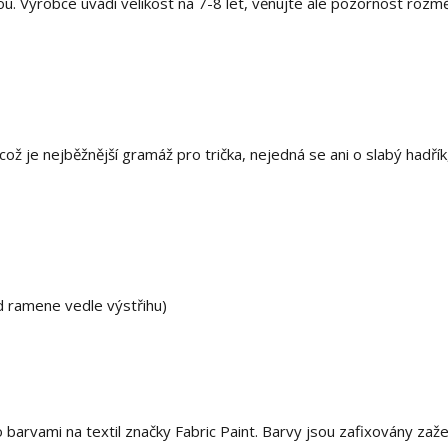
u. Výrobce uvádí velikost na 7-8 let, věnujte ale pozornost roz
ž je nejběžnější gramáž pro trička, nejedná se ani o slabý hadřík,
d ramene vedle výstřihu)
rvami na textil značky Fabric Paint. Barvy jsou zafixovány zaže