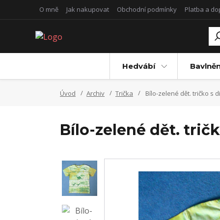
O mně
Jak nakupovat
Obchodní podmínky
Platba a d
Hedvábí
Bavlněn
Úvod
Archiv
Trička
Bílo-zelené dět. tričko s d
Bílo-zelené dět. tričk