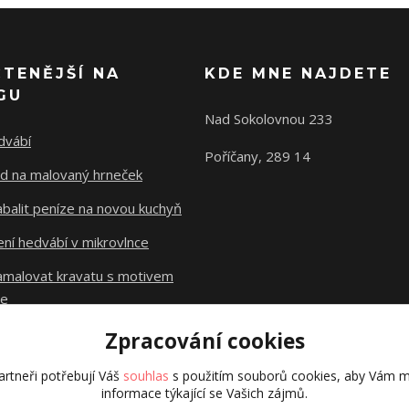
ČTENĚJŠÍ NA
KDE MNE NAJDETE
GU
Nad Sokolovnou 233
dvábí
Poříčany, 289 14
d na malovaný hrneček
abalit peníze na novou kuchyň
ní hedvábí v mikrovlnce
namalovat kravatu s motivem
le
Zpracování cookies
Původní stránky
dzejn.cz
rtneři potřebují Váš
souhlas
s použitím souborů cookies, aby Vám m
informace týkající se Vašich zájmů.