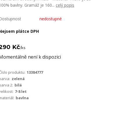
100% bavlny. Gramáž je 160...
celý popis
Dostupnost
nedostupné
Nejsem plátce DPH
290 Kč
/
ks
Momentálně není k dispozici
Číslo produktu:
13384777
barva:
zelená
barva 2:
bílá
velikost:
7-8 let
materiál:
bavlna