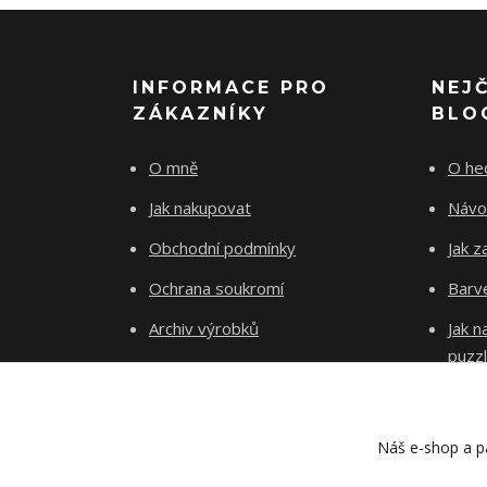
INFORMACE PRO
NEJ
ZÁKAZNÍKY
BLO
O mně
O he
Jak nakupovat
Návo
Obchodní podmínky
Jak z
Ochrana soukromí
Barve
Archiv výrobků
Jak 
puzz
Kontakty
Blog
Náš e-shop a pa