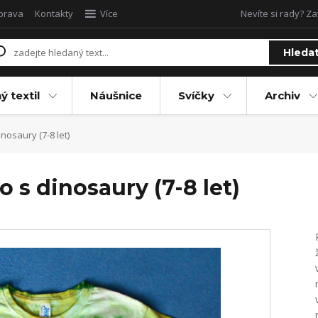
oprava
Kontakty
Více
Nevíte si rady? Za
Hleda
ý textil
Náušnice
Svíčky
Archiv
inosaury (7-8 let)
o s dinosaury (7-8 let)