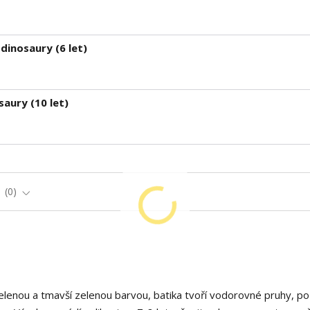
dinosaury (6 let)
saury (10 let)
e
0
zelenou a tmavší zelenou barvou, batika tvoří vodorovné pruhy, po