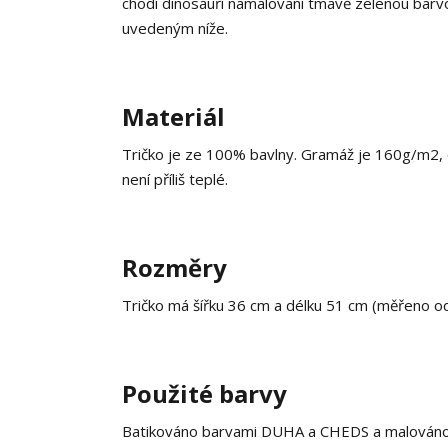
chodí dinosauři namalovaní tmavě zelenou barvo
uvedeným níže.
Materiál
Tričko je ze 100% bavlny. Gramáž je 160g/m2, co
není příliš teplé.
Rozměry
Tričko má šířku 36 cm a délku 51 cm (měřeno o
Použité barvy
Batikováno barvami DUHA a CHEDS a malováno ba