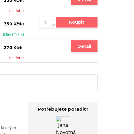
350 Kč
/
ks
na dotaz
Koupit
350 Kč
/
ks
skladem 1 ks
Detail
270 Kč
/
ks
na dotaz
Potřebujete poradit?
 kterých