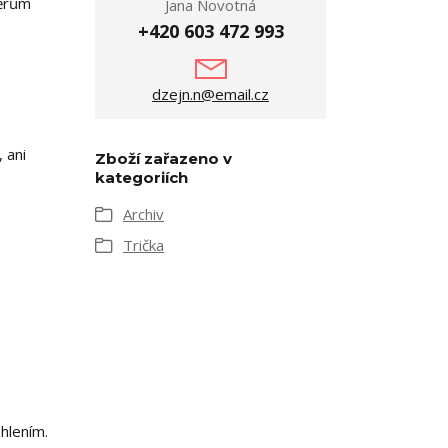
měrům
Jana Novotná
+420 603 472 993
dzejn.n@email.cz
 ani
Zboží zařazeno v
kategoriích
Archiv
Trička
hlením.