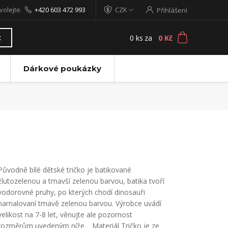
volejte.
+420 603 472 993
CZK
Přihlášení
0
ks
za
0 Kč
t
Dárkové poukázky
Původně bílé dětské tričko je batikované
žlutozelenou a tmavší zelenou barvou, batika tvoří
vodorovné pruhy, po kterých chodí dinosauři
namalovaní tmavě zelenou barvou. Výrobce uvádí
velikost na 7-8 let, věnujte ale pozornost
rozměrům uvedeným níže. Materiál Tričko je ze