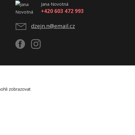
Jana Novotná
+420 603 472 993
dzejn.n@email.cz
ohli zobrazovat