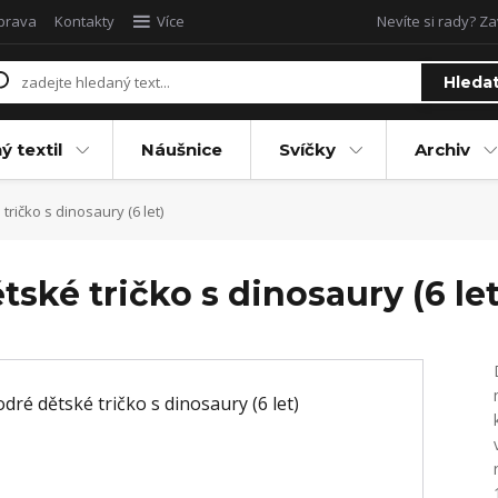
oprava
Kontakty
Více
Nevíte si rady? Za
Hleda
ý textil
Náušnice
Svíčky
Archiv
ičko s dinosaury (6 let)
ké tričko s dinosaury (6 let