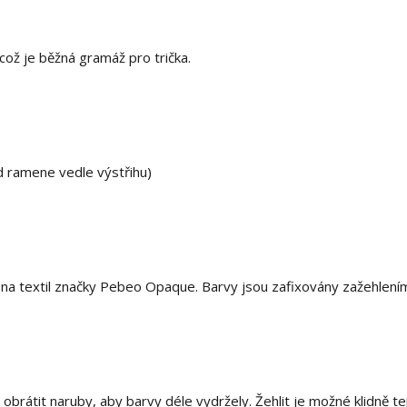
ož je běžná gramáž pro trička.
d ramene vedle výstřihu)
a textil značky Pebeo Opaque. Barvy jsou zafixovány zažehlení
i obrátit naruby, aby barvy déle vydržely. Žehlit je možné klidně t