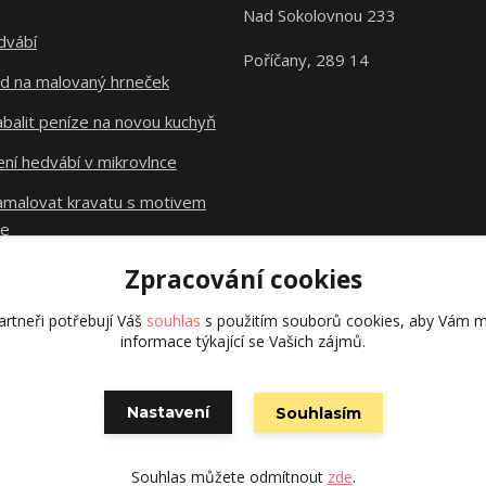
Nad Sokolovnou 233
dvábí
Poříčany, 289 14
d na malovaný hrneček
abalit peníze na novou kuchyň
ní hedvábí v mikrovlnce
namalovat kravatu s motivem
le
Zpracování cookies
Původní stránky
dzejn.cz
rtneři potřebují Váš
souhlas
s použitím souborů cookies, aby Vám m
informace týkající se Vašich zájmů.
Nastavení
Souhlasím
Vytvořeno na
Eshop-rychle.cz
Souhlas můžete odmítnout
zde
.