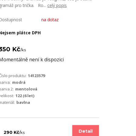
gramáž pro trička. Ro...
celý popis
Dostupnost
na dotaz
Nejsem plátce DPH
350 Kč
/
ks
Momentálně není k dispozici
Číslo produktu:
14123579
barva:
modrá
barva 2:
mentolová
velikost:
122 (6 let)
materiál:
bavlna
Detail
290 Kč
/
ks