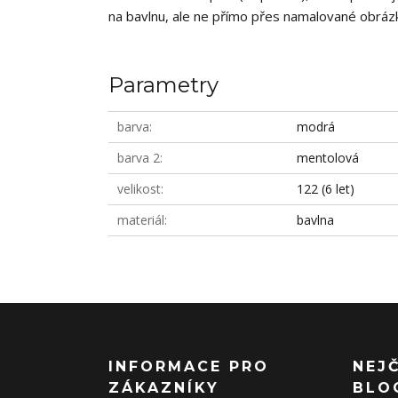
na bavlnu, ale ne přímo přes namalované obrázky
Parametry
barva
modrá
barva 2
mentolová
velikost
122 (6 let)
materiál
bavlna
INFORMACE PRO
NEJ
ZÁKAZNÍKY
BLO