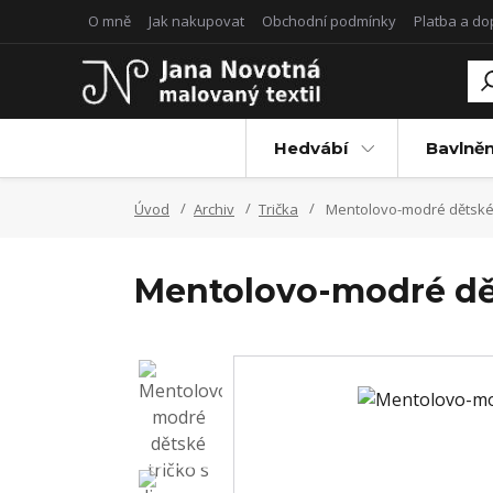
O mně
Jak nakupovat
Obchodní podmínky
Platba a d
Hedvábí
Bavlněn
Úvod
Archiv
Trička
Mentolovo-modré dětské tr
Mentolovo-modré děts