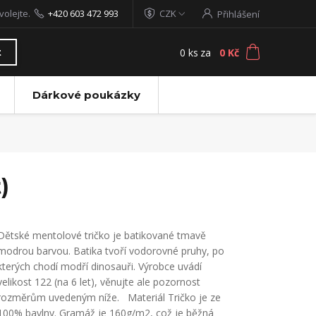
volejte.
+420 603 472 993
CZK
Přihlášení
0
ks
za
0 Kč
t
Dárkové poukázky
)
Dětské mentolové tričko je batikované tmavě
modrou barvou. Batika tvoří vodorovné pruhy, po
kterých chodí modří dinosauři. Výrobce uvádí
velikost 122 (na 6 let), věnujte ale pozornost
rozměrům uvedeným níže. Materiál Tričko je ze
100% bavlny. Gramáž je 160g/m2, což je běžná