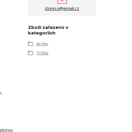
dzejn.n@email.cz
Zboží zařazeno v
kategoriích
Archiv
Trička
m.
eplotou