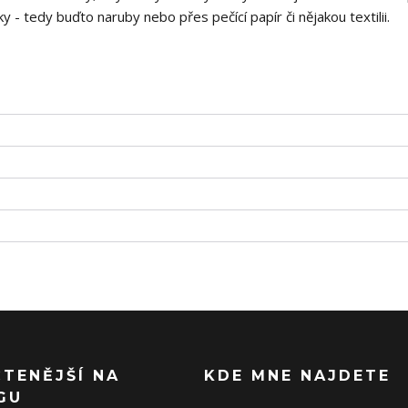
 - tedy buďto naruby nebo přes pečící papír či nějakou textilii.
ČTENĚJŠÍ NA
KDE MNE NAJDETE
GU