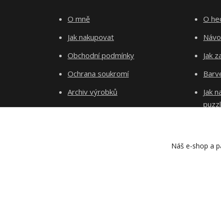
O mně
O he
Jak nakupovat
Návo
Obchodní podmínky
Jak z
Ochrana soukromí
Barve
Archiv výrobků
Jak 
puzz
Kontakty
Blog
Náš e-shop a pa