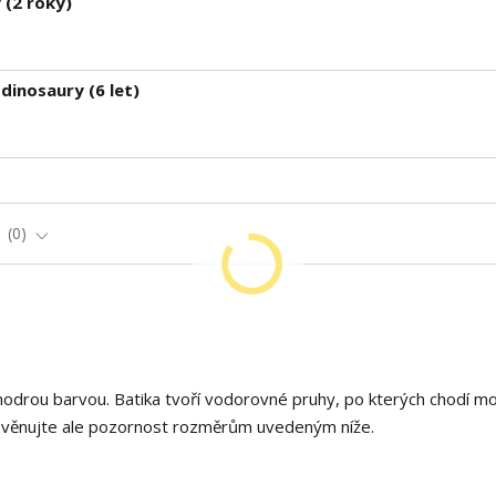
 (2 roky)
dinosaury (6 let)
e
0
odrou barvou. Batika tvoří vodorovné pruhy, po kterých chodí mo
t), věnujte ale pozornost rozměrům uvedeným níže.