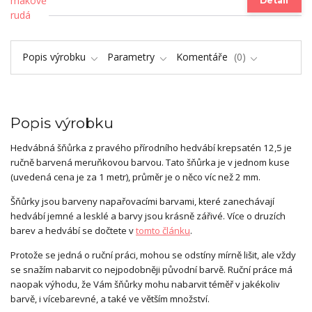
Detail
Popis výrobku
Parametry
Komentáře
0
Popis výrobku
Hedvábná šňůrka z pravého přírodního hedvábí krepsatén 12,5 je
ručně barvená meruňkovou barvou. Tato šňůrka je v jednom kuse
(uvedená cena je za 1 metr), průměr je o něco víc než 2 mm.
Šňůrky jsou barveny napařovacími barvami, které zanechávají
hedvábí jemné a lesklé a barvy jsou krásně zářivé. Více o druzích
barev a hedvábí se dočtete v
tomto článku
.
Protože se jedná o ruční práci, mohou se odstíny mírně lišit, ale vždy
se snažím nabarvit co nejpodobněji původní barvě. Ruční práce má
naopak výhodu, že Vám šňůrky mohu nabarvit téměř v jakékoliv
barvě, i vícebarevné, a také ve větším množství.