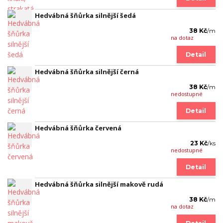
Hedvábná šňůrka silnější šedá
38 Kč
/
m
na dotaz
Detail
Hedvábná šňůrka silnější černá
38 Kč
/
m
nedostupné
Detail
Hedvábná šňůrka červená
23 Kč
/
ks
nedostupné
Detail
Hedvábná šňůrka silnější makově rudá
38 Kč
/
m
na dotaz