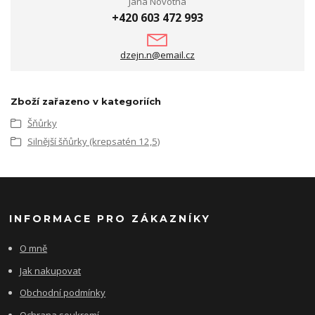
Jana Novotná
+420 603 472 993
dzejn.n@email.cz
Zboží zařazeno v kategoriích
Šňůrky
Silnější šňůrky (krepsatén 12,5)
INFORMACE PRO ZÁKAZNÍKY
O mně
Jak nakupovat
Obchodní podmínky
Ochrana soukromí