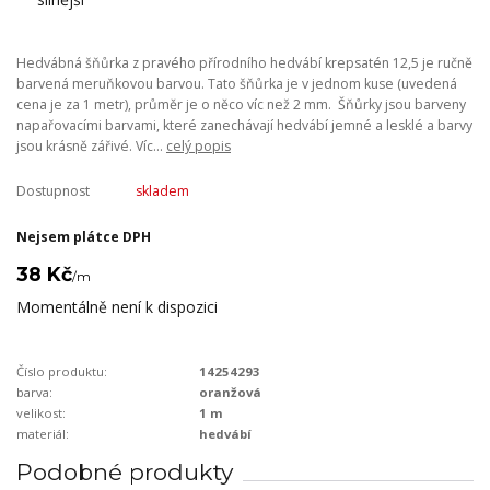
Hedvábná šňůrka z pravého přírodního hedvábí krepsatén 12,5 je ručně
barvená meruňkovou barvou. Tato šňůrka je v jednom kuse (uvedená
cena je za 1 metr), průměr je o něco víc než 2 mm. Šňůrky jsou barveny
napařovacími barvami, které zanechávají hedvábí jemné a lesklé a barvy
jsou krásně zářivé. Víc...
celý popis
Dostupnost
skladem
Nejsem plátce DPH
38 Kč
/
m
Momentálně není k dispozici
Číslo produktu:
14254293
barva:
oranžová
velikost:
1 m
materiál:
hedvábí
Podobné produkty