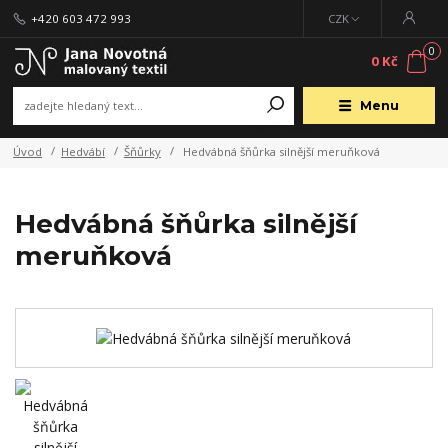
+420 603 472 993
CZK
0
0 Kč
Menu
Úvod
Hedvábí
Šňůrky
Hedvábná šňůrka silnější meruňková
Hedvábná šňůrka silnější
meruňková