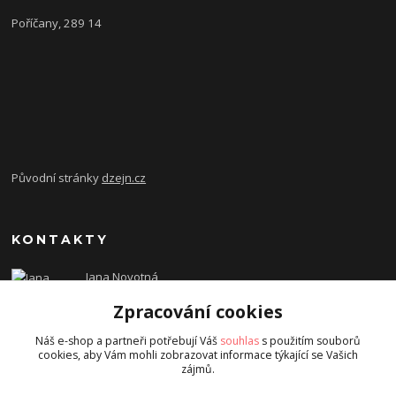
Poříčany, 289 14
Původní stránky
dzejn.cz
KONTAKTY
Jana Novotná
+420 603 472 993
Zpracování cookies
dzejn.n@email.cz
Náš e-shop a partneři potřebují Váš
souhlas
s použitím souborů
cookies, aby Vám mohli zobrazovat informace týkající se Vašich
zájmů.