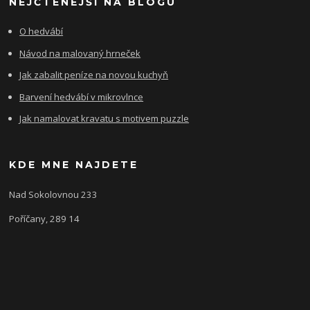
NEJČTENĚJŠÍ NA BLOGU
O hedvábí
Návod na malovaný hrneček
Jak zabalit peníze na novou kuchyň
Barvení hedvábí v mikrovlnce
Jak namalovat kravatu s motivem puzzle
KDE MNE NAJDETE
Nad Sokolovnou 233
Poříčany, 289 14