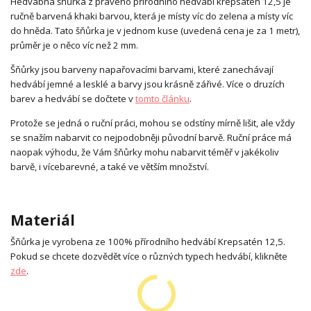
Hedvábná šňůrka z pravého přírodního hedvábí krepsatén 12,5 je
ručně barvená khaki barvou, která je místy víc do zelena a místy víc
do hněda. Tato šňůrka je v jednom kuse (uvedená cena je za 1 metr),
průměr je o něco víc než 2 mm.
Šňůrky jsou barveny napařovacími barvami, které zanechávají
hedvábí jemné a lesklé a barvy jsou krásně zářivé. Více o druzích
barev a hedvábí se dočtete v
tomto článku
.
Protože se jedná o ruční práci, mohou se odstíny mírně lišit, ale vždy
se snažím nabarvit co nejpodobněji původní barvě. Ruční práce má
naopak výhodu, že Vám šňůrky mohu nabarvit téměř v jakékoliv
barvě, i vícebarevné, a také ve větším množství.
Materiál
Šňůrka je vyrobena ze 100% přírodního hedvábí Krepsatén 12,5.
Pokud se chcete dozvědět více o různých typech hedvábí, klikněte
zde
.