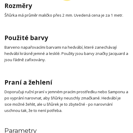
Rozměry
Šňůrka má průměr maličko přes 2 mm. Uvedená cena je za 1 metr.
Použité barvy
Barveno napařovacími barvami na hedvábí, které zanechávají
hedvábí krásně jemné a lesklé. Použity jsou barvy značky Jacquard a
jsou řádně zafixovány.
Praní a žehlení
Doporučuji ruční praní v jemném pracím prostředku nebo šamponu a
po vyprání narovnat, aby šňůrky neuschly zmačkané. Hedvábí je
sice možné žehlit, ale u šňůrek je to zbytečné - po narovnání
uschnou tak, že to není potřeba.
Parametry