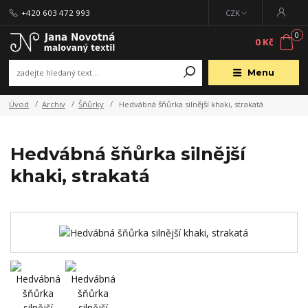
+420 603 472 993
CZK
0
0 Kč
Menu
Úvod
Archiv
Šňůrky
Hedvábná šňůrka silnější khaki, strakatá
Hedvábná šňůrka silnější
khaki, strakatá