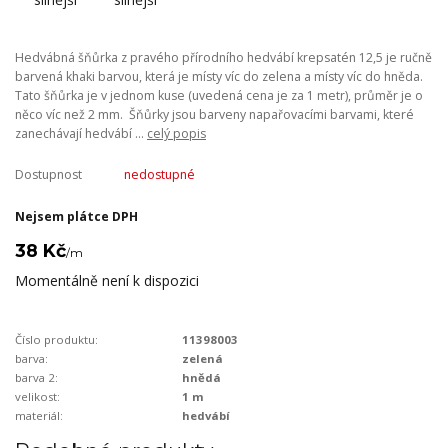
Hedvábná šňůrka z pravého přírodního hedvábí krepsatén 12,5 je ručně
barvená khaki barvou, která je místy víc do zelena a místy víc do hněda.
Tato šňůrka je v jednom kuse (uvedená cena je za 1 metr), průměr je o
něco víc než 2 mm. Šňůrky jsou barveny napařovacími barvami, které
zanechávají hedvábí ...
celý popis
Dostupnost
nedostupné
Nejsem plátce DPH
38 Kč
/
m
Momentálně není k dispozici
Číslo produktu:
11398003
barva:
zelená
barva 2:
hnědá
velikost:
1 m
materiál:
hedvábí