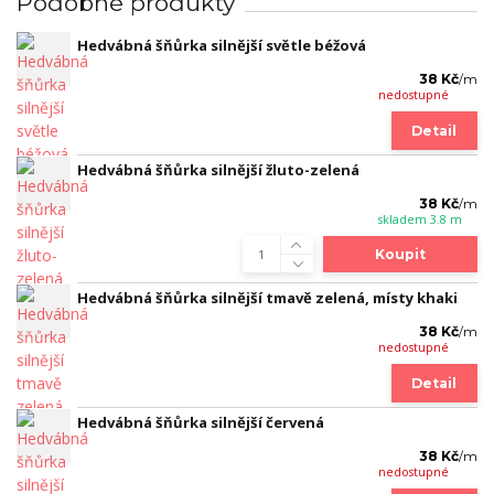
Podobné produkty
Hedvábná šňůrka silnější světle béžová
38 Kč
/
m
nedostupné
Detail
Hedvábná šňůrka silnější žluto-zelená
38 Kč
/
m
skladem 3.8 m
Koupit
Hedvábná šňůrka silnější tmavě zelená, místy khaki
38 Kč
/
m
nedostupné
Detail
Hedvábná šňůrka silnější červená
38 Kč
/
m
nedostupné