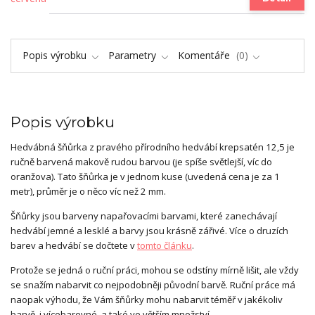
Popis výrobku
Parametry
Komentáře
0
Popis výrobku
Hedvábná šňůrka z pravého přírodního hedvábí krepsatén 12,5 je
ručně barvená makově rudou barvou (je spíše světlejší, víc do
oranžova). Tato šňůrka je v jednom kuse (uvedená cena je za 1
metr), průměr je o něco víc než 2 mm.
Šňůrky jsou barveny napařovacími barvami, které zanechávají
hedvábí jemné a lesklé a barvy jsou krásně zářivé. Více o druzích
barev a hedvábí se dočtete v
tomto článku
.
Protože se jedná o ruční práci, mohou se odstíny mírně lišit, ale vždy
se snažím nabarvit co nejpodobněji původní barvě. Ruční práce má
naopak výhodu, že Vám šňůrky mohu nabarvit téměř v jakékoliv
barvě, i vícebarevné, a také ve větším množství.