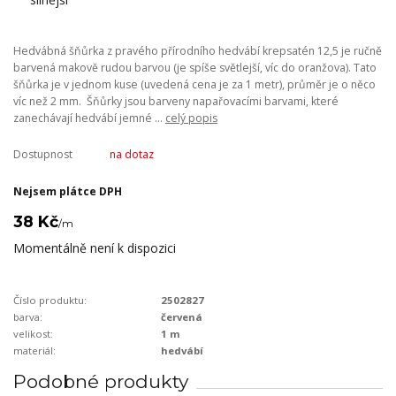
Hedvábná šňůrka z pravého přírodního hedvábí krepsatén 12,5 je ručně
barvená makově rudou barvou (je spíše světlejší, víc do oranžova). Tato
šňůrka je v jednom kuse (uvedená cena je za 1 metr), průměr je o něco
víc než 2 mm. Šňůrky jsou barveny napařovacími barvami, které
zanechávají hedvábí jemné ...
celý popis
Dostupnost
na dotaz
Nejsem plátce DPH
38 Kč
/
m
Momentálně není k dispozici
Číslo produktu:
2502827
barva:
červená
velikost:
1 m
materiál:
hedvábí
Podobné produkty