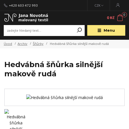
+420 603 472 993
CZK
0
0 Kč
Menu
Úvod
Archiv
Šňůrky
Hedvábná šňůrka silnější makově rudá
Hedvábná šňůrka silnější
makově rudá