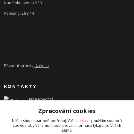
Nad Sokolovnou 233
Poříčany, 289 14
Původní stránky
dzejn.cz
KONTAKTY
Jana Novotná
+420 603 472 993
Zpracování cookies
dzejn.n@email.cz
Náš e-shop a partneři potřebují Váš
souhlas
s použitím souborů
cookies, aby Vám mohli zobrazovat informace týkající se Vašich
zájmů.