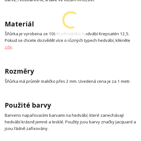
Materiál
Šňůrka je vyrobena ze 100% přírodního hedvábí Krepsatén 12,5.
Pokud se chcete dozvědět více o různých typech hedvábí, klikněte
zde
.
Rozměry
Šňůrka má průměr maličko přes 2 mm. Uvedená cena je za 1 metr.
Použité barvy
Barveno napařovacími barvami na hedvábí, které zanechávají
hedvábí krásně jemné a lesklé. Použity jsou barvy značky Jacquard a
jsou řádně zafixovány.