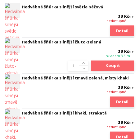
Hedvábná šňůrka silnější světle béžová
38 Kč
/
m
nedostupné
Detail
Hedvábná šňůrka silnější žluto-zelená
38 Kč
/
m
skladem 3.8 m
Koupit
Hedvábná šňůrka silnější tmavě zelená, místy khaki
38 Kč
/
m
nedostupné
Detail
Hedvábná šňůrka silnější khaki, strakatá
38 Kč
/
m
nedostupné
Detail