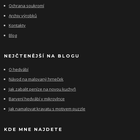
Ochrana soukromí
Archiv výrobků
Kontakty
Blog
NEJČTENĚJŠÍ NA BLOGU
O hedvábí
Návod na malovaný hrneček
Jak zabalit peníze na novou kuchyň
Barvení hedvábí v mikrovlnce
Jak namalovat kravatu s motivem puzzle
KDE MNE NAJDETE