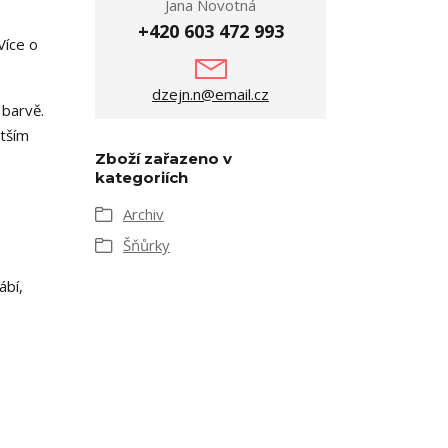
Jana Novotná
+420 603 472 993
Více o
dzejn.n@email.cz
 barvě.
ětším
Zboží zařazeno v
kategoriích
Archiv
Šňůrky
ábí,