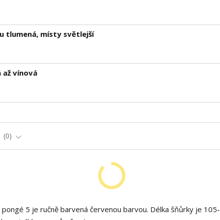
 tlumená, místy světlejší
 až vínová
e
0
 pongé 5 je ručně barvená červenou barvou. Délka šňůrky je 105