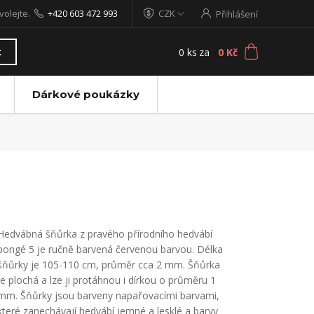
volejte.
+420 603 472 993
CZK
Přihlášení
0
ks
za
0 Kč
t
Dárkové poukázky
Hedvábná šňůrka z pravého přírodního hedvábí
pongé 5 je ručně barvená červenou barvou. Délka
šňůrky je 105-110 cm, průměr cca 2 mm. Šňůrka
je plochá a lze ji protáhnou i dírkou o průměru 1
mm. Šňůrky jsou barveny napařovacími barvami,
které zanechávají hedvábí jemné a lesklé a barvy