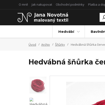
O mně
Jak nakupovat
Obchodní podmínky
Platba a d
Hedvábí
Bavlněn
Úvod
Archiv
Šňůrky
Hedvábná šňůrka červ
Hedvábná šňůrka če