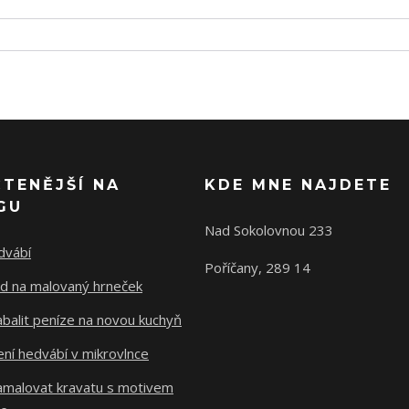
ČTENĚJŠÍ NA
KDE MNE NAJDETE
GU
Nad Sokolovnou 233
dvábí
Poříčany, 289 14
d na malovaný hrneček
abalit peníze na novou kuchyň
ní hedvábí v mikrovlnce
namalovat kravatu s motivem