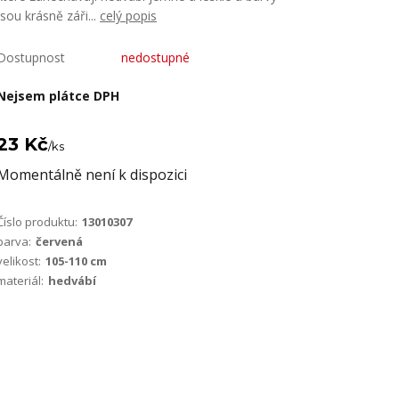
jsou krásně záři...
celý popis
Dostupnost
nedostupné
Nejsem plátce DPH
23 Kč
/
ks
Momentálně není k dispozici
Číslo produktu:
13010307
barva:
červená
velikost:
105-110 cm
materiál:
hedvábí