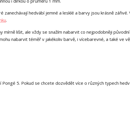
táhnou i dírkou o průměru 1 mm.
é zanechávají hedvábí jemné a lesklé a barvy jsou krásně zářivé. 
nku
.
y mírně lišit, ale vždy se snažím nabarvit co nejpodobněji původní
hu nabarvit téměř v jakékoliv barvě, i vícebarevné, a také ve v
í Pongé 5. Pokud se chcete dozvědět více o různých typech hedv