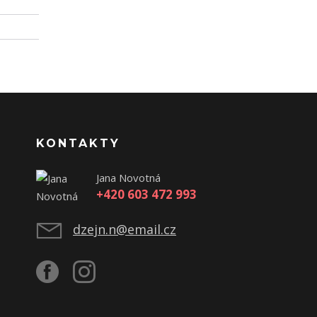
KONTAKTY
Jana Novotná
+420 603 472 993
dzejn.n@email.cz