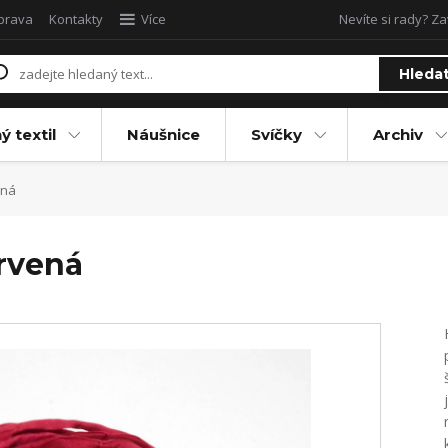
oprava
Kontakty
Více
Nevíte si rady? Za
Hleda
ý textil
Náušnice
Svíčky
Archiv
ená
rvená