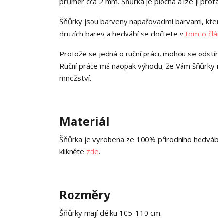
průměr cca 2 mm. Šňůrka je plochá a lze ji pro
Šňůrky jsou barveny napařovacími barvami, kter
druzích barev a hedvábí se dočtete v
tomto člá
Protože se jedná o ruční práci, mohou se odstín
Ruční práce má naopak výhodu, že Vám šňůrky mo
množství.
Materiál
Šňůrka je vyrobena ze 100% přírodního hedváb
klikněte
zde
.
Rozměry
Šňůrky mají délku 105-110 cm.