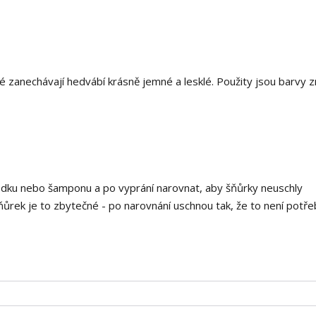
 zanechávají hedvábí krásně jemné a lesklé. Použity jsou barvy 
edku nebo šamponu a po vyprání narovnat, aby šňůrky neuschly
ňůrek je to zbytečné - po narovnání uschnou tak, že to není potře