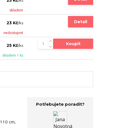
25 Kč
/
ks
skladem
Detail
23 Kč
/
ks
nedostupné
Koupit
25 Kč
/
ks
skladem 1 ks
Potřebujete poradit?
-110 cm,