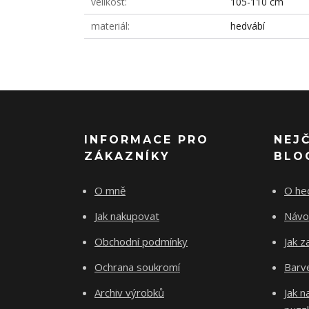
velikost
105-110 cm
materiál
hedvábí
INFORMACE PRO
NEJ
ZÁKAZNÍKY
BLO
O mně
O he
Jak nakupovat
Návo
Obchodní podmínky
Jak z
Ochrana soukromí
Barve
Archiv výrobků
Jak 