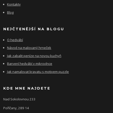
Kontakty
Blog
NEJČTENĚJŠÍ NA BLOGU
O hedvábí
Návod na malovaný hrneček
Jak zabalit peníze na novou kuchyň
Barvení hedvábí v mikrovlnce
Jak namalovat kravatu s motivem puzzle
KDE MNE NAJDETE
Nad Sokolovnou 233
Poříčany, 289 14