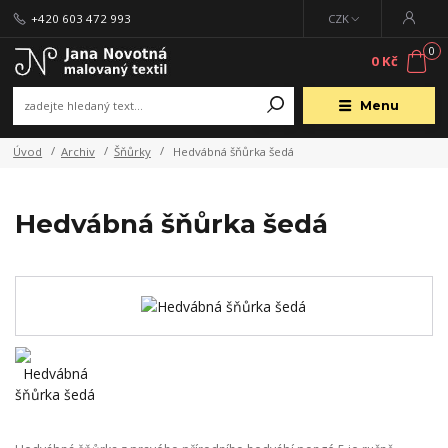
+420 603 472 993
CZK
0
0 Kč
Menu
Úvod
Archiv
Šňůrky
Hedvábná šňůrka šedá
Hedvábná šňůrka šedá