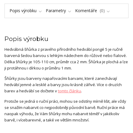
Popis výrobku
Parametry
Komentáře
0
Popis výrobku
Hedvábná šňůrka z pravého přírodního hedvábí pongé 5 je ručně
barvená šedou barvou s lehkým nádechem do růžové nebo fialové.
Délka šňůrky je 105-110 cm, průměr cca 2 mm. Šňůrka je plochá a lze
ji protáhnou i dírkou o průměru 1 mm.
Šňůrky jsou barveny napařovacími barvami, které zanechávají
hedvábí jemné a lesklé a barvy jsou krásně zářivé. Více o druzích
barev a hedvábí se dočtete v
tomto článku
.
Protože se jedná o ruční práci, mohou se odstíny mírně lišit, ale vždy
se snažím nabarvit co nejpodobněji původní barvě. Ruční práce má
naopak výhodu, že Vám šňůrky mohu nabarvit téměř v jakékoliv
barvě, i vícebarevné, a také ve větším množství.