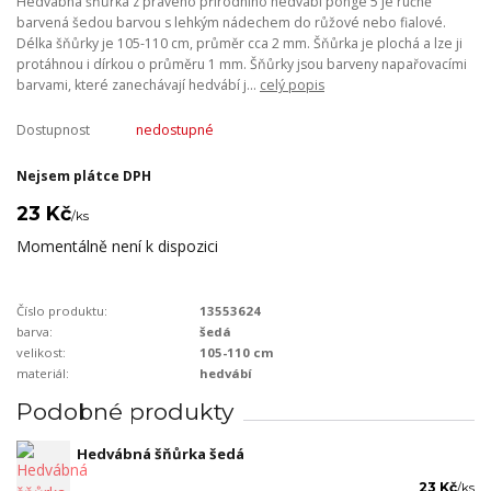
Hedvábná šňůrka z pravého přírodního hedvábí pongé 5 je ručně
barvená šedou barvou s lehkým nádechem do růžové nebo fialové.
Délka šňůrky je 105-110 cm, průměr cca 2 mm. Šňůrka je plochá a lze ji
protáhnou i dírkou o průměru 1 mm. Šňůrky jsou barveny napařovacími
barvami, které zanechávají hedvábí j...
celý popis
Dostupnost
nedostupné
Nejsem plátce DPH
23 Kč
/
ks
Momentálně není k dispozici
Číslo produktu:
13553624
barva:
šedá
velikost:
105-110 cm
materiál:
hedvábí
Podobné produkty
Hedvábná šňůrka šedá
23 Kč
/
ks