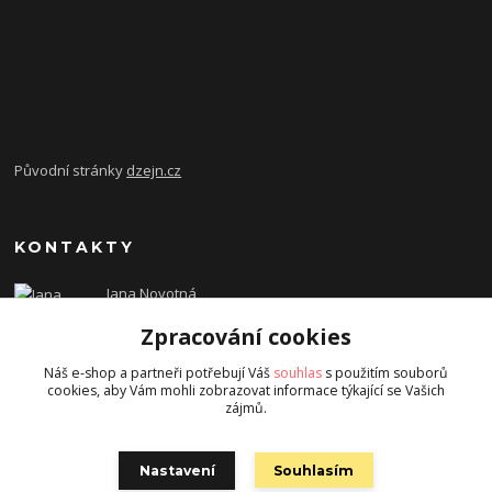
Původní stránky
dzejn.cz
KONTAKTY
Jana Novotná
+420 603 472 993
Zpracování cookies
dzejn.n@email.cz
Náš e-shop a partneři potřebují Váš
souhlas
s použitím souborů
cookies, aby Vám mohli zobrazovat informace týkající se Vašich
zájmů.
Nastavení
Souhlasím