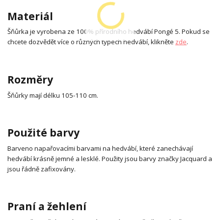
Materiál
Šňůrka je vyrobena ze 100% přírodního hedvábí Pongé 5. Pokud se
chcete dozvědět více o různých typech hedvábí, klikněte
zde
.
Rozměry
Šňůrky mají délku 105-110 cm.
Použité barvy
Barveno napařovacími barvami na hedvábí, které zanechávají
hedvábí krásně jemné a lesklé. Použity jsou barvy značky Jacquard a
jsou řádně zafixovány.
Praní a žehlení