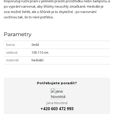
Doporučuji ruční praní v jemném pracím prostředku nebo šamponu a
po vyprání narovnat, aby šňůrky neuschly zmačkané. Hedvábí je
sice možné žehlit, ale u šňůrek je to zbytečné - po narovnání
uschnou tak, že to není potřeba.
Parametry
barva
šedá
velikost
105-110 cm
materiál
hedvábí
Potřebujete poradit?
Jana Novotná
+420 603 472 993