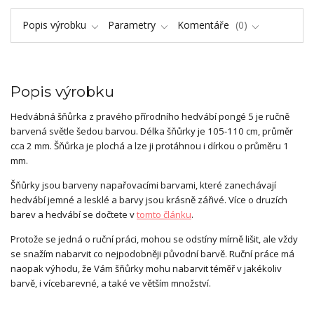
Popis výrobku
Parametry
Komentáře
0
Popis výrobku
Hedvábná šňůrka z pravého přírodního hedvábí pongé 5 je ručně
barvená světle šedou barvou. Délka šňůrky je 105-110 cm, průměr
cca 2 mm. Šňůrka je plochá a lze ji protáhnou i dírkou o průměru 1
mm.
Šňůrky jsou barveny napařovacími barvami, které zanechávají
hedvábí jemné a lesklé a barvy jsou krásně zářivé. Více o druzích
barev a hedvábí se dočtete v
tomto článku
.
Protože se jedná o ruční práci, mohou se odstíny mírně lišit, ale vždy
se snažím nabarvit co nejpodobněji původní barvě. Ruční práce má
naopak výhodu, že Vám šňůrky mohu nabarvit téměř v jakékoliv
barvě, i vícebarevné, a také ve větším množství.