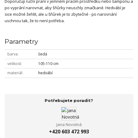
Doporučuji ruční praní v jemném pracím prostředku nebo šamponu a
po vyprání narovnat, aby šňůrky neuschly zmačkané. Hedvábí je
sice možné žehlit, ale u šňůrek je to zbytečné - po narovnání
uschnou tak, že to není potřeba.
Parametry
barva
šedá
velikost
105-110 cm
materiál
hedvábí
Potřebujete poradit?
Jana Novotná
+420 603 472 993