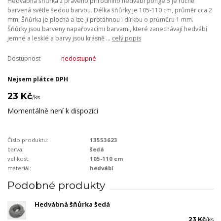
Hedvábná šňůrka z pravého přírodního hedvábí pongé 5 je ručně
barvená světle šedou barvou. Délka šňůrky je 105-110 cm, průměr cca 2
mm. Šňůrka je plochá a lze ji protáhnou i dírkou o průměru 1 mm.
Šňůrky jsou barveny napařovacími barvami, které zanechávají hedvábí
jemné a lesklé a barvy jsou krásně ...
celý popis
Dostupnost
nedostupné
Nejsem plátce DPH
23 Kč
/
ks
Momentálně není k dispozici
Číslo produktu:
13553623
barva:
šedá
velikost:
105-110 cm
materiál:
hedvábí
Podobné produkty
Hedvábná šňůrka šedá
23 Kč
/
ks