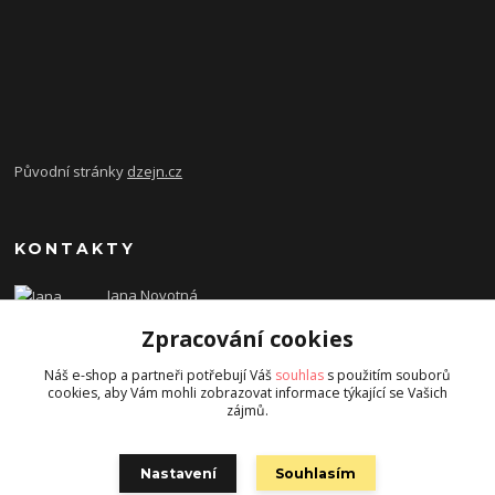
Původní stránky
dzejn.cz
KONTAKTY
Jana Novotná
+420 603 472 993
Zpracování cookies
dzejn.n@email.cz
Náš e-shop a partneři potřebují Váš
souhlas
s použitím souborů
cookies, aby Vám mohli zobrazovat informace týkající se Vašich
zájmů.
Nastavení
Souhlasím