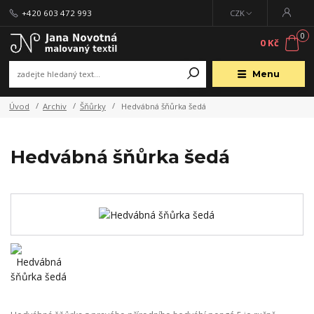
+420 603 472 993
CZK
0
0 Kč
Menu
Úvod
Archiv
Šňůrky
Hedvábná šňůrka šedá
Hedvábná šňůrka šedá