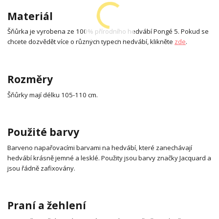
Materiál
Šňůrka je vyrobena ze 100% přírodního hedvábí Pongé 5. Pokud se
chcete dozvědět více o různých typech hedvábí, klikněte
zde
.
Rozměry
Šňůrky mají délku 105-110 cm.
Použité barvy
Barveno napařovacími barvami na hedvábí, které zanechávají
hedvábí krásně jemné a lesklé. Použity jsou barvy značky Jacquard a
jsou řádně zafixovány.
Praní a žehlení