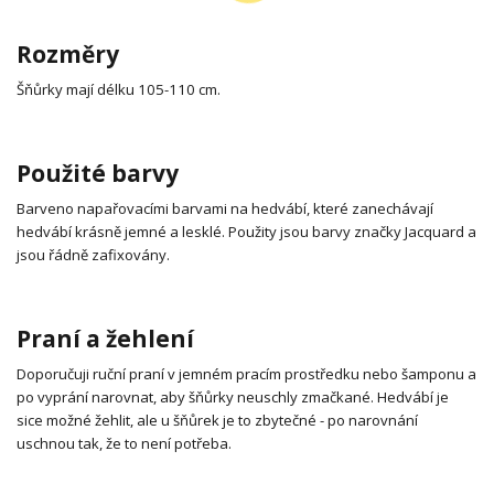
Rozměry
Šňůrky mají délku 105-110 cm.
Použité barvy
Barveno napařovacími barvami na hedvábí, které zanechávají
hedvábí krásně jemné a lesklé. Použity jsou barvy značky Jacquard a
jsou řádně zafixovány.
Praní a žehlení
Doporučuji ruční praní v jemném pracím prostředku nebo šamponu a
po vyprání narovnat, aby šňůrky neuschly zmačkané. Hedvábí je
sice možné žehlit, ale u šňůrek je to zbytečné - po narovnání
uschnou tak, že to není potřeba.