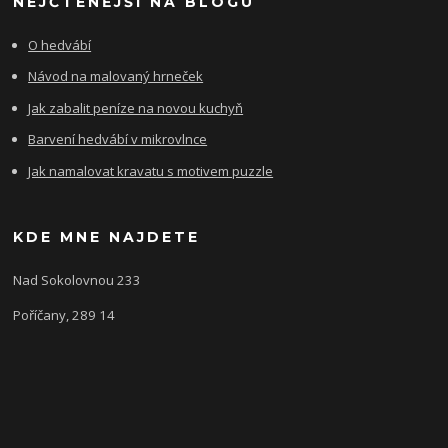
NEJČTENĚJŠÍ NA BLOGU
O hedvábí
Návod na malovaný hrneček
Jak zabalit peníze na novou kuchyň
Barvení hedvábí v mikrovlnce
Jak namalovat kravatu s motivem puzzle
KDE MNE NAJDETE
Nad Sokolovnou 233
Poříčany, 289 14