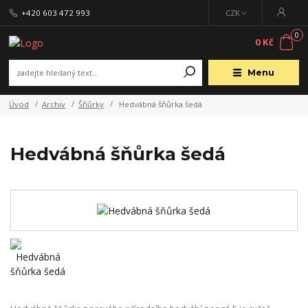
+420 603 472 993
CZK
0
0 Kč
Menu
Úvod
Archiv
Šňůrky
Hedvábná šňůrka šedá
Hedvábná šňůrka šedá