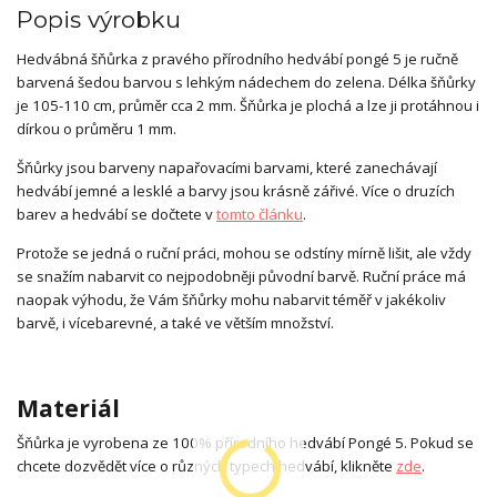
Popis výrobku
Hedvábná šňůrka z pravého přírodního hedvábí pongé 5 je ručně
barvená šedou barvou s lehkým nádechem do zelena. Délka šňůrky
je 105-110 cm, průměr cca 2 mm. Šňůrka je plochá a lze ji protáhnou i
dírkou o průměru 1 mm.
Šňůrky jsou barveny napařovacími barvami, které zanechávají
hedvábí jemné a lesklé a barvy jsou krásně zářivé. Více o druzích
barev a hedvábí se dočtete v
tomto článku
.
Protože se jedná o ruční práci, mohou se odstíny mírně lišit, ale vždy
se snažím nabarvit co nejpodobněji původní barvě. Ruční práce má
naopak výhodu, že Vám šňůrky mohu nabarvit téměř v jakékoliv
barvě, i vícebarevné, a také ve větším množství.
Materiál
Šňůrka je vyrobena ze 100% přírodního hedvábí Pongé 5. Pokud se
chcete dozvědět více o různých typech hedvábí, klikněte
zde
.