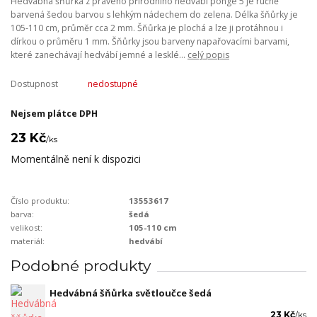
Hedvábná šňůrka z pravého přírodního hedvábí pongé 5 je ručně
barvená šedou barvou s lehkým nádechem do zelena. Délka šňůrky je
105-110 cm, průměr cca 2 mm. Šňůrka je plochá a lze ji protáhnou i
dírkou o průměru 1 mm. Šňůrky jsou barveny napařovacími barvami,
které zanechávají hedvábí jemné a lesklé...
celý popis
Dostupnost
nedostupné
Nejsem plátce DPH
23 Kč
/
ks
Momentálně není k dispozici
Číslo produktu:
13553617
barva:
šedá
velikost:
105-110 cm
materiál:
hedvábí
Podobné produkty
Hedvábná šňůrka světloučce šedá
23 Kč
/
ks