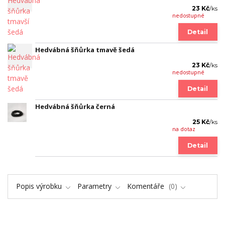
23 Kč
/
ks
nedostupné
Detail
Hedvábná šňůrka tmavě šedá
23 Kč
/
ks
nedostupné
Detail
Hedvábná šňůrka černá
25 Kč
/
ks
na dotaz
Detail
Popis výrobku
Parametry
Komentáře
0