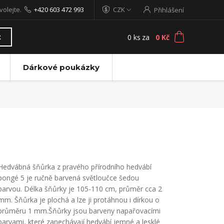
volejte.
+420 603 472 993
CZK
Přihlášení
0
ks
za
0 Kč
t
Dárkové poukázky
Hedvábná šňůrka z pravého přírodního hedvábí
pongé 5 je ručně barvená světloučce šedou
barvou. Délka šňůrky je 105-110 cm, průměr cca 2
mm. Šňůrka je plochá a lze ji protáhnou i dírkou o
průměru 1 mm.Šňůrky jsou barveny napařovacími
barvami, které zanechávají hedvábí jemné a lesklé