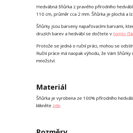
Hedvábná šňůrka z pravého přírodního hedvábí 
110 cm, průměr cca 2 mm. Šňůrka je plochá a lz
Šňůrky jsou barveny napařovacími barvami, kter
druzích barev a hedvábí se dočtete v
tomto člá
Protože se jedná o ruční práci, mohou se odstín
Ruční práce má naopak výhodu, že Vám šňůrky mo
množství.
Materiál
Šňůrka je vyrobena ze 100% přírodního hedváb
klikněte
zde
.
Rozměry