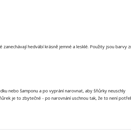
 zanechávají hedvábí krásně jemné a lesklé. Použity jsou barvy 
edku nebo šamponu a po vyprání narovnat, aby šňůrky neuschly
ňůrek je to zbytečné - po narovnání uschnou tak, že to není potře