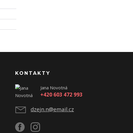
KONTAKTY
Jana Novotná
+420 603 472 993
dzejn.n@email.cz