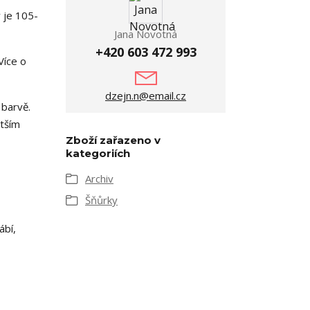
 je 105-
Jana Novotná
+420 603 472 993
Více o
dzejn.n@email.cz
 barvě.
ětším
Zboží zařazeno v
kategoriích
Archiv
Šňůrky
ábí,