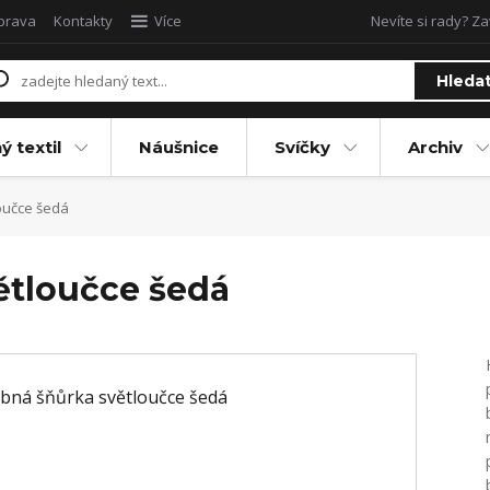
oprava
Kontakty
Více
Nevíte si rady? Za
Hleda
ý textil
Náušnice
Svíčky
Archiv
oučce šedá
ětloučce šedá