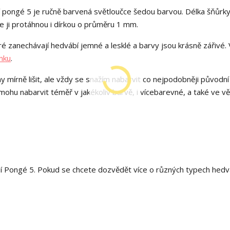
pongé 5 je ručně barvená světloučce šedou barvou. Délka šňůrky
e ji protáhnou i dírkou o průměru 1 mm.
é zanechávají hedvábí jemné a lesklé a barvy jsou krásně zářivé. 
nku
.
y mírně lišit, ale vždy se snažím nabarvit co nejpodobněji původní
hu nabarvit téměř v jakékoliv barvě, i vícebarevné, a také ve v
í Pongé 5. Pokud se chcete dozvědět více o různých typech hedv