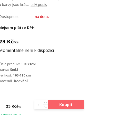
a barvy jsou krás...
celý popis
Dostupnost
na dotaz
Nejsem plátce DPH
23 Kč
/
ks
Momentálně není k dispozici
Číslo produktu:
9573260
barva:
šedá
velikost:
105-110 cm
materiál:
hedvábí
Koupit
25 Kč
/
ks