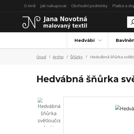
O mně
Jak nakupovat
Obchodní podmínky
Platba a d
Hedvábí
Bavlněn
Úvod
Archiv
Šňůrky
Hedvábná šňůrka světl
Hedvábná šňůrka sv