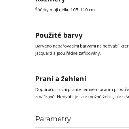
Šňůrky mají délku 105-110 cm.
Použité barvy
Barveno napařovacími barvami na hedvábí, které
Jacquard a jsou řádně zafixovány.
Praní a žehlení
Doporučuji ruční praní v jemném pracím prostř
zmačkané. Hedvábí je sice možné žehlit, ale u š
Parametry