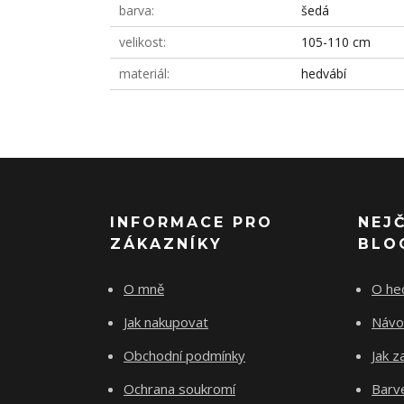
barva
šedá
velikost
105-110 cm
materiál
hedvábí
INFORMACE PRO
NEJ
ZÁKAZNÍKY
BLO
O mně
O he
Jak nakupovat
Návo
Obchodní podmínky
Jak z
Ochrana soukromí
Barve