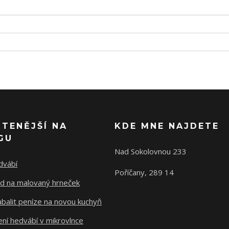
ČTENĚJŠÍ NA
KDE MNE NAJDETE
GU
Nad Sokolovnou 233
dvábí
Poříčany, 289 14
d na malovaný hrneček
abalit peníze na novou kuchyň
ní hedvábí v mikrovlnce