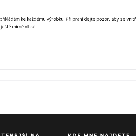
 přikládám ke každému výrobku. Při praní dejte pozor, aby se vnitř
 ještě mírně vlhké.
ČTENĚJŠÍ NA
KDE MNE NAJDETE