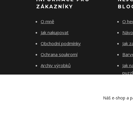
ZÁKAZNÍKY
BLO
O mně
O he
Jak nakupovat
Návo
Obchodní podmínky
Jak z
Ochrana soukromí
Barve
Archiv výrobků
Jak 
puzz
Kontakty
Blog
Náš e-shop a pa