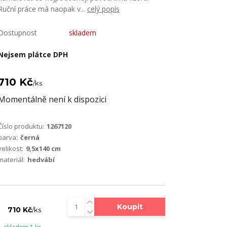
Ruční práce má naopak v...
celý popis
Dostupnost
skladem
Nejsem plátce DPH
710 Kč
/
ks
Momentálně není k dispozici
Číslo produktu:
1267120
barva:
černá
velikost:
9,5x140 cm
materiál:
hedvábí
Koupit
710 Kč
/
ks