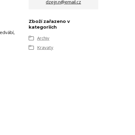
dzejn.n@email.cz
Zboží zařazeno v
kategoriích
edvábí,
Archiv
Kravaty