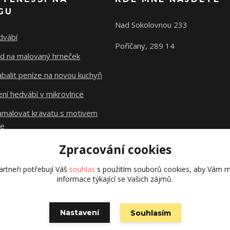
GU
Nad Sokolovnou 233
dvábí
Poříčany, 289 14
d na malovaný hrneček
abalit peníze na novou kuchyň
ní hedvábí v mikrovlnce
namalovat kravatu s motivem
le
Zpracování cookies
Původní stránky
dzejn.cz
rtneři potřebují Váš
souhlas
s použitím souborů cookies, aby Vám m
informace týkající se Vašich zájmů.
Nastavení
Souhlasím
Vytvořeno na
Eshop-rychle.cz