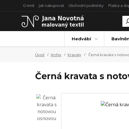
O mně
Jak nakupovat
Obchodní podmínky
Platba a d
Hedvábí
Bavlněn
Úvod
Archiv
Kravaty
Černá kravata s notov
Černá kravata s not