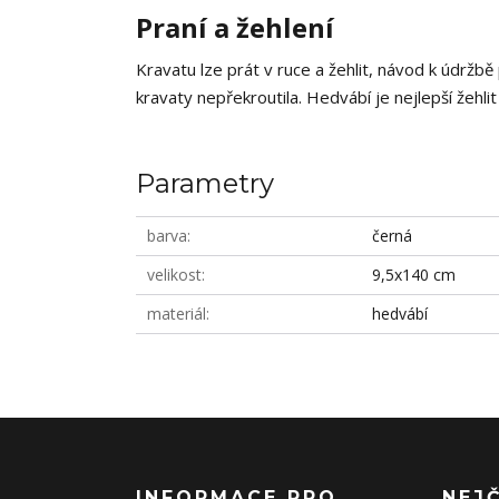
Praní a žehlení
Kravatu lze prát v ruce a žehlit, návod k údržbě
kravaty nepřekroutila. Hedvábí je nejlepší žehlit
Parametry
barva
černá
velikost
9,5x140 cm
materiál
hedvábí
INFORMACE PRO
NEJ