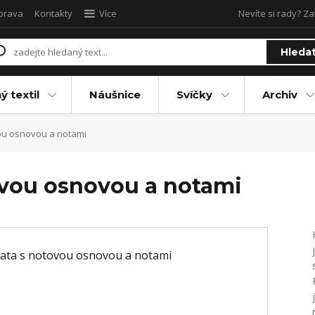
oprava
Kontakty
Více
Nevíte si rady? Za
Hleda
ý textil
Náušnice
Svíčky
Archiv
ou osnovou a notami
ovou osnovou a notami