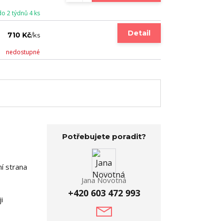
do 2 týdnů 4 ks
Detail
710 Kč
/
ks
nedostupné
Potřebujete poradit?
í strana
Jana Novotná
+420 603 472 993
i