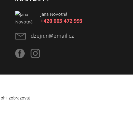
Jana Novotná
+420 603 472 993
dzejn.n@email.cz
ohli zobrazovat