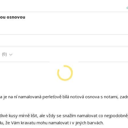
vou osnovou
e
0
je na ní namalovaná perleťově bílá notová osnova s notami, zadn
livé kusy mírně lišit, ale vždy se snažím namalovat co nejpodobněj
, že Vám kravatu mohu namalovat i v jiných barvách.