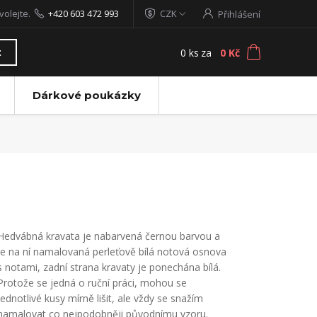
volejte.
+420 603 472 993
CZK
Přihlášení
0
ks
za
0 Kč
t
Dárkové poukázky
Hedvábná kravata je nabarvená černou barvou a
je na ní namalovaná perleťově bílá notová osnova
s notami, zadní strana kravaty je ponechána bílá.
Protože se jedná o ruční práci, mohou se
jednotlivé kusy mírně lišit, ale vždy se snažím
namalovat co nejpodobněji původnímu vzoru.