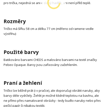
pro trička, nejedná se ani o slabý hadřík, ani není příliš teplé.
Rozměry
Tričko má šířku 58 cm a délku 77 cm (měřeno od ramene vedle
výstřihu)
Použité barvy
Batikováno barvami CHEDS a malováno barvami na textil značky
Pebeo Opaque. Barvy jsou zafixovány zažehlením.
Praní a žehlení
Tričko lze běžně prát (i v pračce), ale doporučuji obrátit naruby, aby
barvy déle vydržely. Žehlit je možné klidně teplotou na bavlnu, ale
ne přímo přes namalované obrázky - tedy buďto naruby nebo přes
pečící papír či nějakou textilii.