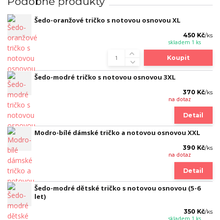
Podobné produkty
Šedo-oranžové tričko s notovou osnovou XL
450 Kč
/
ks
skladem 1 ks
Koupit
Šedo-modré tričko s notovou osnovou 3XL
370 Kč
/
ks
na dotaz
Detail
Modro-bílé dámské tričko a notovou osnovou XXL
390 Kč
/
ks
na dotaz
Detail
Šedo-modré dětské tričko s notovou osnovou (5-6
let)
350 Kč
/
ks
skladem 1 ks