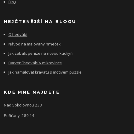
Blog
NEJČTENĚJŠÍ NA BLOGU
O hedvábí
Návod na malovaný hrneček
Jak zabalit peníze na novou kuchyň
Barvení hedvábí v mikrovlnce
Jak namalovat kravatu s motivem puzzle
KDE MNE NAJDETE
Nad Sokolovnou 233
Poříčany, 289 14