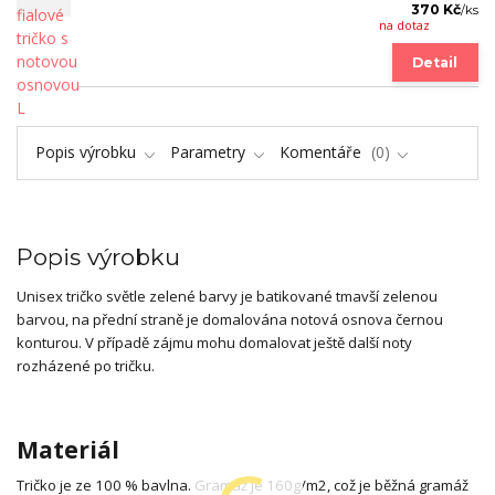
370 Kč
/
ks
na dotaz
Detail
Popis výrobku
Parametry
Komentáře
0
Popis výrobku
Unisex tričko světle zelené barvy je batikované tmavší zelenou
barvou, na přední straně je domalována notová osnova černou
konturou. V případě zájmu mohu domalovat ještě další noty
rozházené po tričku.
Materiál
Tričko je ze 100 % bavlna. Gramáž je 160g/m2, což je běžná gramáž