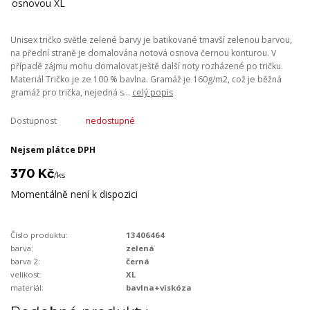
Unisex tričko světle zelené barvy je batikované tmavší zelenou barvou,
na přední straně je domalována notová osnova černou konturou. V
případě zájmu mohu domalovat ještě další noty rozházené po tričku.
Materiál Tričko je ze 100 % bavlna. Gramáž je 160g/m2, což je běžná
gramáž pro trička, nejedná s...
celý popis
Dostupnost
nedostupné
Nejsem plátce DPH
370 Kč
/
ks
Momentálně není k dispozici
Číslo produktu:
13406464
barva:
zelená
barva 2:
černá
velikost:
XL
materiál:
bavlna+viskóza