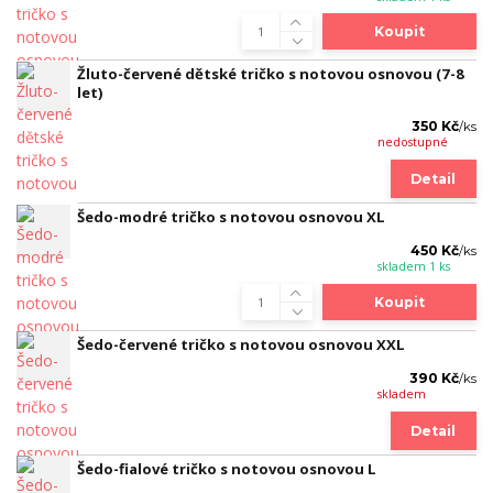
Koupit
Žluto-červené dětské tričko s notovou osnovou (7-8
let)
350 Kč
/
ks
nedostupné
Detail
Šedo-modré tričko s notovou osnovou XL
450 Kč
/
ks
skladem 1 ks
Koupit
Šedo-červené tričko s notovou osnovou XXL
390 Kč
/
ks
skladem
Detail
Šedo-fialové tričko s notovou osnovou L