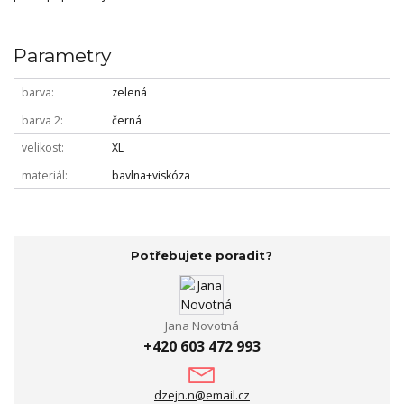
Parametry
barva
zelená
barva 2
černá
velikost
XL
materiál
bavlna+viskóza
Potřebujete poradit?
Jana Novotná
+420 603 472 993
dzejn.n@email.cz