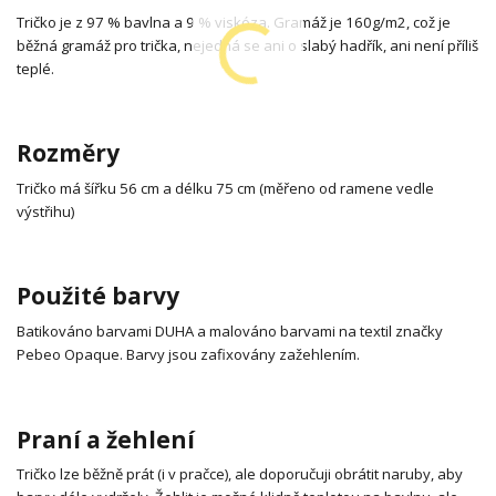
Tričko je z 97 % bavlna a 9 % viskóza. Gramáž je 160g/m2, což je
běžná gramáž pro trička, nejedná se ani o slabý hadřík, ani není příliš
teplé.
Rozměry
Tričko má šířku 56 cm a délku 75 cm (měřeno od ramene vedle
výstřihu)
Použité barvy
Batikováno barvami DUHA a malováno barvami na textil značky
Pebeo Opaque. Barvy jsou zafixovány zažehlením.
Praní a žehlení
Tričko lze běžně prát (i v pračce), ale doporučuji obrátit naruby, aby