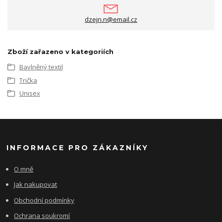
dzejn.n@email.cz
Zboží zařazeno v kategoriích
Bavlněný textil
Trička
Unisex
INFORMACE PRO ZÁKAZNÍKY
O mně
Jak nakupovat
Obchodní podmínky
Ochrana soukromí