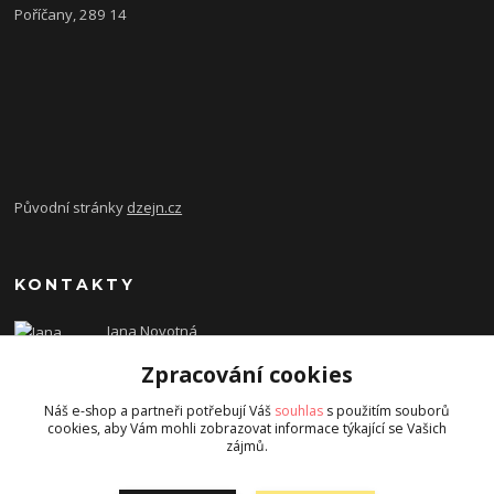
Poříčany, 289 14
Původní stránky
dzejn.cz
KONTAKTY
Jana Novotná
+420 603 472 993
Zpracování cookies
dzejn.n@email.cz
Náš e-shop a partneři potřebují Váš
souhlas
s použitím souborů
cookies, aby Vám mohli zobrazovat informace týkající se Vašich
zájmů.