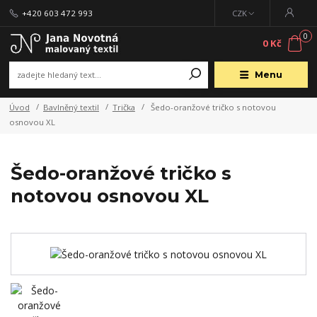
+420 603 472 993
CZK
0
0 Kč
Menu
Úvod
Bavlněný textil
Trička
Šedo-oranžové tričko s notovou
osnovou XL
Šedo-oranžové tričko s
notovou osnovou XL