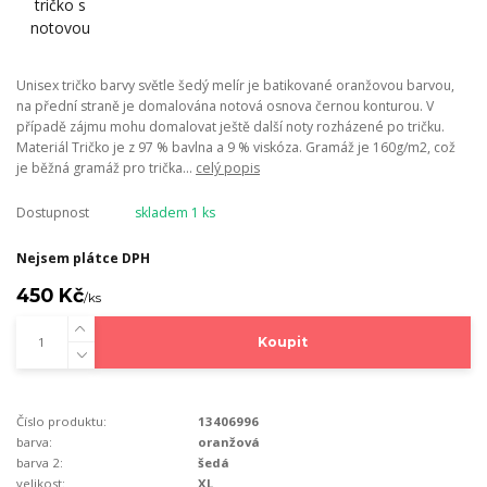
Unisex tričko barvy světle šedý melír je batikované oranžovou barvou,
na přední straně je domalována notová osnova černou konturou. V
případě zájmu mohu domalovat ještě další noty rozházené po tričku.
Materiál Tričko je z 97 % bavlna a 9 % viskóza. Gramáž je 160g/m2, což
je běžná gramáž pro trička...
celý popis
Dostupnost
skladem 1 ks
Nejsem plátce DPH
450 Kč
/
ks
Koupit
Číslo produktu:
13406996
barva:
oranžová
barva 2:
šedá
velikost:
XL