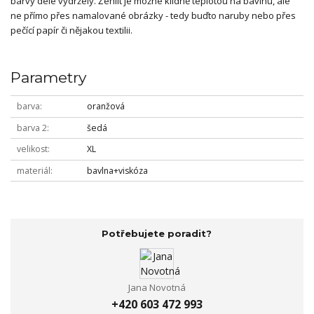
barvy déle vydržely. Žehlit je možné klidně teplotou na bavlnu, ale
ne přímo přes namalované obrázky - tedy buďto naruby nebo přes
pečící papír či nějakou textilii.
Parametry
barva
oranžová
barva 2
šedá
velikost
XL
materiál
bavlna+viskóza
Potřebujete poradit?
Jana Novotná
+420 603 472 993