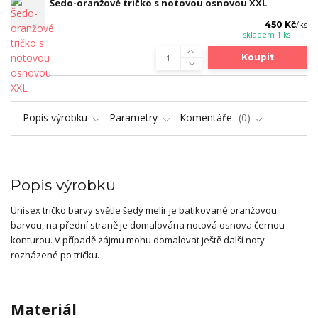
Šedo-oranžové tričko s notovou osnovou XXL
450 Kč
/
ks
skladem 1 ks
Koupit
Popis výrobku
Parametry
Komentáře
0
Popis výrobku
Unisex tričko barvy světle šedý melír je batikované oranžovou
barvou, na přední straně je domalována notová osnova černou
konturou. V případě zájmu mohu domalovat ještě další noty
rozházené po tričku.
Materiál