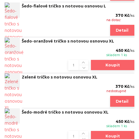
Šedo-fialové tričko s notovou osnovou L
370 Kč
/
ks
na dotaz
Detail
Šedo-oranžové tričko s notovou osnovou XL
450 Kč
/
ks
skladem 1 ks
Koupit
Zelené tričko s notovou osnovou XL
370 Kč
/
ks
nedostupné
Detail
Šedo-modré tričko s notovou osnovou XL
450 Kč
/
ks
skladem 1 ks
Koupit