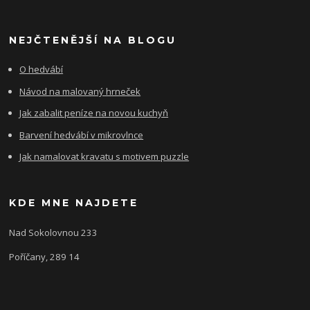
NEJČTENĚJŠÍ NA BLOGU
O hedvábí
Návod na malovaný hrneček
Jak zabalit peníze na novou kuchyň
Barvení hedvábí v mikrovlnce
Jak namalovat kravatu s motivem puzzle
KDE MNE NAJDETE
Nad Sokolovnou 233
Poříčany, 289 14