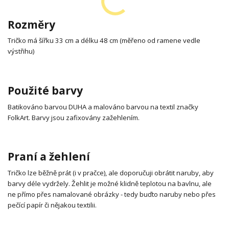
Rozměry
Tričko má šířku 33 cm a délku 48 cm (měřeno od ramene vedle
výstřihu)
Použité barvy
Batikováno barvou DUHA a malováno barvou na textil značky
FolkArt. Barvy jsou zafixovány zažehlením.
Praní a žehlení
Tričko lze běžně prát (i v pračce), ale doporučuji obrátit naruby, aby
barvy déle vydržely. Žehlit je možné klidně teplotou na bavlnu, ale
ne přímo přes namalované obrázky - tedy buďto naruby nebo přes
pečící papír či nějakou textilii.