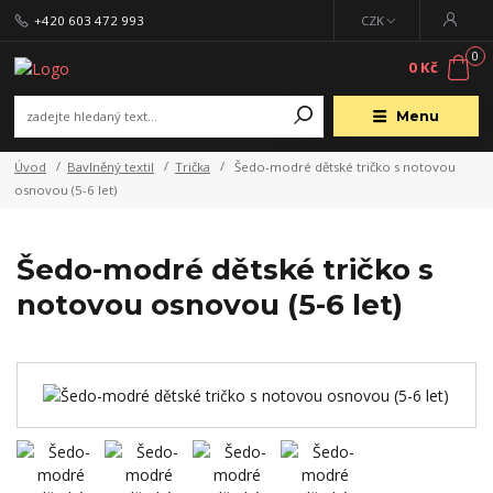
+420 603 472 993
CZK
0
0 Kč
Menu
Úvod
Bavlněný textil
Trička
Šedo-modré dětské tričko s notovou
osnovou (5-6 let)
Šedo-modré dětské tričko s
notovou osnovou (5-6 let)