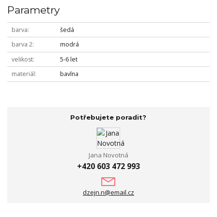
Parametry
barva
šedá
barva 2
modrá
velikost
5-6 let
materiál
bavlna
Potřebujete poradit?
Jana Novotná
+420 603 472 993
dzejn.n@email.cz