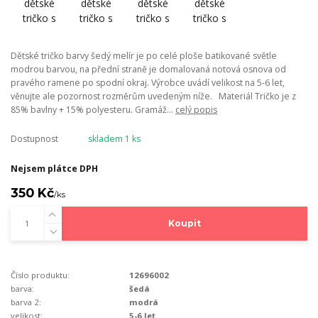
Dětské tričko barvy šedý melír je po celé ploše batikované světle
modrou barvou, na přední straně je domalovaná notová osnova od
pravého ramene po spodní okraj. Výrobce uvádí velikost na 5-6 let,
věnujte ale pozornost rozměrům uvedeným níže. Materiál Tričko je z
85% bavlny + 15% polyesteru. Gramáž...
celý popis
Dostupnost
skladem 1 ks
Nejsem plátce DPH
350 Kč
/
ks
Koupit
Číslo produktu:
12696002
barva:
šedá
barva 2:
modrá
velikost:
5-6 let