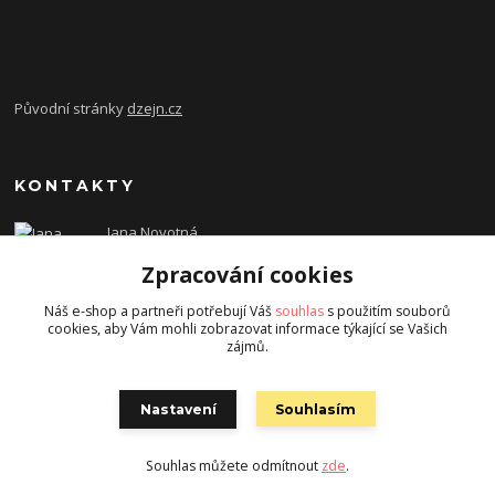
Původní stránky
dzejn.cz
KONTAKTY
Jana Novotná
+420 603 472 993
Zpracování cookies
dzejn.n@email.cz
Náš e-shop a partneři potřebují Váš
souhlas
s použitím souborů
cookies, aby Vám mohli zobrazovat informace týkající se Vašich
zájmů.
Nastavení
Souhlasím
Souhlas můžete odmítnout
zde
.
Vytvořeno na
Eshop-rychle.cz