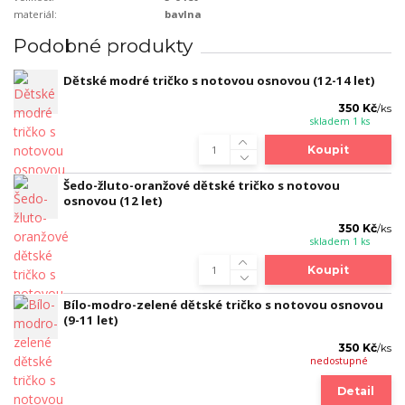
materiál:
bavlna
Podobné produkty
Dětské modré tričko s notovou osnovou (12-14 let)
350 Kč
/
ks
skladem 1 ks
Koupit
Šedo-žluto-oranžové dětské tričko s notovou
osnovou (12 let)
350 Kč
/
ks
skladem 1 ks
Koupit
Bílo-modro-zelené dětské tričko s notovou osnovou
(9-11 let)
350 Kč
/
ks
nedostupné
Detail