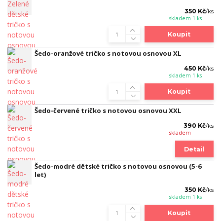
350 Kč
/
ks
skladem 1 ks
Koupit
Šedo-oranžové tričko s notovou osnovou XL
450 Kč
/
ks
skladem 1 ks
Koupit
Šedo-červené tričko s notovou osnovou XXL
390 Kč
/
ks
skladem
Detail
Šedo-modré dětské tričko s notovou osnovou (5-6
let)
350 Kč
/
ks
skladem 1 ks
Koupit