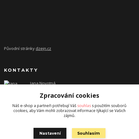
Původní stránky
dzejn.cz
KONTAKTY
Jana Novotná
+420 603 472 993
Zpracování cookies
dzejn.n@email.cz
Náš e-shop a partneři potřebují Váš
souhlas
s použitím souborů
cookies, aby Vám mohli zobrazovat informace týkající se Vašich
zájmů.
Nastavení
Souhlasím