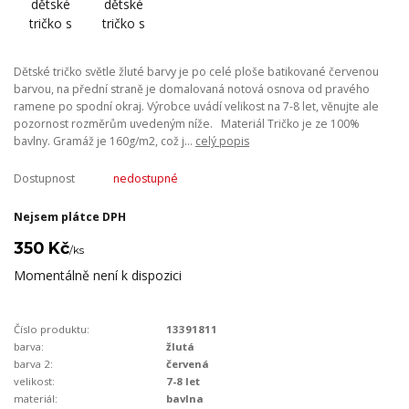
Dětské tričko světle žluté barvy je po celé ploše batikované červenou
barvou, na přední straně je domalovaná notová osnova od pravého
ramene po spodní okraj. Výrobce uvádí velikost na 7-8 let, věnujte ale
pozornost rozměrům uvedeným níže. Materiál Tričko je ze 100%
bavlny. Gramáž je 160g/m2, což j...
celý popis
Dostupnost
nedostupné
Nejsem plátce DPH
350 Kč
/
ks
Momentálně není k dispozici
Číslo produktu:
13391811
barva:
žlutá
barva 2:
červená
velikost:
7-8 let
materiál:
bavlna