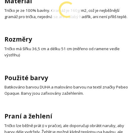
Materiál
Tričko je ze 100% bavlny. Gramáž je 160g/m2, což je nejběžnější
gramáž pro trička, nejedná se ani o slabý hadřík, ani není příliš teplé.
Rozměry
Tričko má šířku 36,5 cm a délku 51 cm (měřeno od ramene vedle
výstřihu)
Použité barvy
Batikováno barvou DUHA a malováno barvou na textil značky Pebeo
Opaque. Barvy jsou zafixovány zažehlením.
Praní a žehlení
Tričko lze běžně prát (i v pračce), ale doporučuji obrátit naruby, aby
barvy déle vydržely. Žehlit je možné klidně teplotou na bavlnu, ale