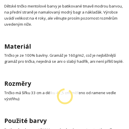
Dětské tričko mentolové barvy je batikované tmavě modrou barvou,
na přední straně je namalovaný modrý bagr a náklaďák. Výrobce
uvádí velikost na 4 roky, ale věnujte prosím pozornost rozměrům
uvedeným níže.
Materiál
Tričko je ze 100% bavlny. Gramáž je 160g/m2, což je nejběžnější
gramáž pro trička, nejedná se ani o slabý hadřík, ani není příliš teplé.
Rozměry
Tričko má šířku 33 cm a délku 41,5 cm (měřeno od ramene vedle
výstřihu)
Použité barvy