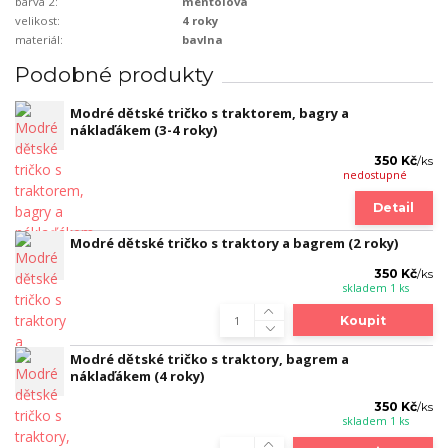
barva 2:
mentolová
velikost:
4 roky
materiál:
bavlna
Podobné produkty
Modré dětské tričko s traktorem, bagry a
náklaďákem (3-4 roky)
350 Kč
/
ks
nedostupné
Detail
Modré dětské tričko s traktory a bagrem (2 roky)
350 Kč
/
ks
skladem 1 ks
Koupit
Modré dětské tričko s traktory, bagrem a
náklaďákem (4 roky)
350 Kč
/
ks
skladem 1 ks