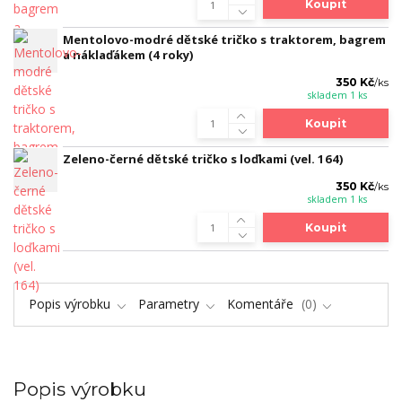
Koupit
Mentolovo-modré dětské tričko s traktorem, bagrem
a náklaďákem (4 roky)
350 Kč
/
ks
skladem 1 ks
Koupit
Zeleno-černé dětské tričko s loďkami (vel. 164)
350 Kč
/
ks
skladem 1 ks
Koupit
Popis výrobku
Parametry
Komentáře
0
Popis výrobku