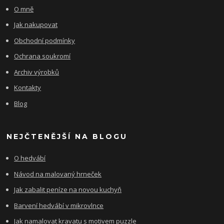
O mně
Jak nakupovat
Obchodní podmínky
Ochrana soukromí
Archiv výrobků
Kontakty
Blog
NEJČTENĚJŠÍ NA BLOGU
O hedvábí
Návod na malovaný hrneček
Jak zabalit peníze na novou kuchyň
Barvení hedvábí v mikrovlnce
Jak namalovat kravatu s motivem puzzle