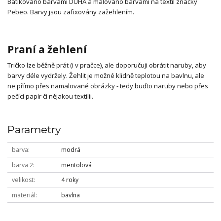
Batikováno barvami DUHA a malováno barvami na textil značky
Pebeo. Barvy jsou zafixovány zažehlením.
Praní a žehlení
Tričko lze běžně prát (i v pračce), ale doporučuji obrátit naruby, aby
barvy déle vydržely. Žehlit je možné klidně teplotou na bavlnu, ale
ne přímo přes namalované obrázky - tedy buďto naruby nebo přes
pečící papír či nějakou textilii.
Parametry
barva
modrá
barva 2
mentolová
velikost
4 roky
materiál
bavlna