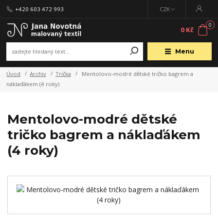
+420 603 472 993
CZK
0
0 Kč
Menu
Úvod
Archiv
Trička
Mentolovo-modré dětské tričko bagrem a
náklaďákem (4 roky)
Mentolovo-modré dětské
tričko bagrem a náklaďákem
(4 roky)