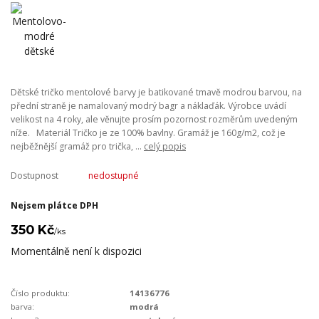
Dětské tričko mentolové barvy je batikované tmavě modrou barvou, na
přední straně je namalovaný modrý bagr a náklaďák. Výrobce uvádí
velikost na 4 roky, ale věnujte prosím pozornost rozměrům uvedeným
níže. Materiál Tričko je ze 100% bavlny. Gramáž je 160g/m2, což je
nejběžnější gramáž pro trička, ...
celý popis
Dostupnost
nedostupné
Nejsem plátce DPH
350 Kč
/
ks
Momentálně není k dispozici
Číslo produktu:
14136776
barva:
modrá