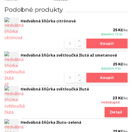
Podobné produkty
Hedvábná šňůrka citrónová
25 Kč
/
ks
skladem 13 ks
Koupit
Hedvábná šňůrka světloučká žlutá až smetanová
25 Kč
/
ks
skladem 4 ks
Koupit
Hedvábná šňůrka světloučká žlutá
23 Kč
/
ks
nedostupné
Detail
Hedvábná šňůrka žluto-zelená
25 Kč
/
ks