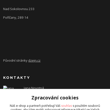
Nad Sokolovnou 233
Poříčany, 289 14
Původní stránky
dzejn.cz
KONTAKTY
Jana Novotná
+420 603 472 993
Zpracování cookies
dzejn.n@email.cz
Náš e-shop a partneři potřebují Váš
souhlas
s použitím souborů
cookies, aby Vám mohli zobrazovat informace týkající se Vašich