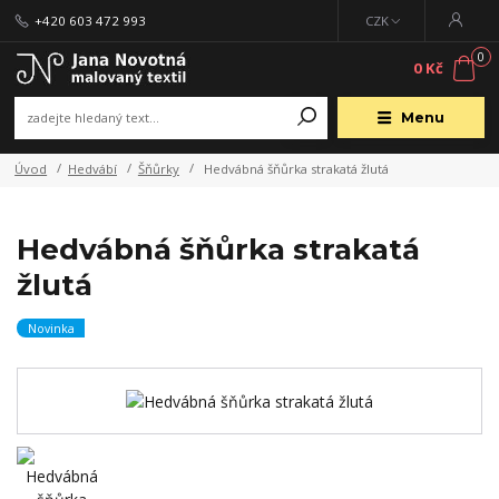
+420 603 472 993
CZK
0
0 Kč
Menu
Úvod
Hedvábí
Šňůrky
Hedvábná šňůrka strakatá žlutá
Hedvábná šňůrka strakatá
žlutá
Novinka