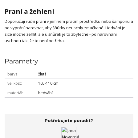
Praní a žehlení
Doporučuji ruční praní v jemném pracím prostředku nebo šamponu a
po vyprání narovnat, aby šňůrky neuschly zmačkané. Hedvábí je
sice možné žehlit, ale u šňůrek je to zbytečné - po narovnání
uschnou tak, že to není potřeba.
Parametry
barva
žlutá
velikost
105-110 cm
materiál
hedvábí
Potřebujete poradit?