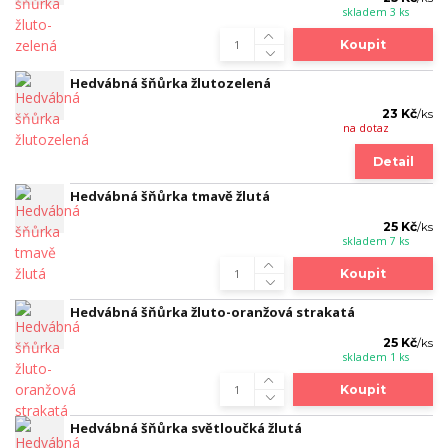
skladem 3 ks
Koupit
Hedvábná šňůrka žlutozelená
23 Kč
/
ks
na dotaz
Detail
Hedvábná šňůrka tmavě žlutá
25 Kč
/
ks
skladem 7 ks
Koupit
Hedvábná šňůrka žluto-oranžová strakatá
25 Kč
/
ks
skladem 1 ks
Koupit
Hedvábná šňůrka světloučká žlutá