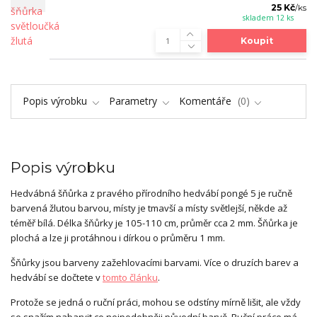
25 Kč
/
ks
skladem 12 ks
Koupit
Popis výrobku
Parametry
Komentáře
0
Popis výrobku
Hedvábná šňůrka z pravého přírodního hedvábí pongé 5 je ručně
barvená žlutou barvou, místy je tmavší a místy světlejší, někde až
téměř bílá. Délka šňůrky je 105-110 cm, průměr cca 2 mm. Šňůrka je
plochá a lze ji protáhnou i dírkou o průměru 1 mm.
Šňůrky jsou barveny zažehlovacími barvami. Více o druzích barev a
hedvábí se dočtete v
tomto článku
.
Protože se jedná o ruční práci, mohou se odstíny mírně lišit, ale vždy
se snažím nabarvit co nejpodobněji původní barvě. Ruční práce má