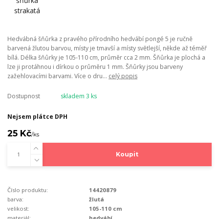
Hedvábná šňůrka z pravého přírodního hedvábí pongé 5 je ručně
barvená žlutou barvou, místy je tmavší a místy světlejší, někde až téměř
bílá. Délka šňůrky je 105-110 cm, průměr cca 2 mm. Šňůrka je plochá a
lze ji protáhnou i dírkou o průměru 1 mm. Šňůrky jsou barveny
zažehlovacími barvami. Více o dru...
celý popis
Dostupnost
skladem 3 ks
Nejsem plátce DPH
25 Kč
/
ks
Koupit
Číslo produktu:
14420879
barva:
žlutá
velikost:
105-110 cm
materiál:
hedvábí