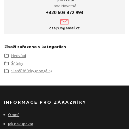
Jana Novotná
+420 603 472 993
dzejn.n@email.cz
Zboží zařazeno v kategoriích
Hedvábí
Šňůrky
Slabší šňůrky (pongé 5)
INFORMACE PRO ZÁKAZNÍKY
O mně
Jak nakupovat