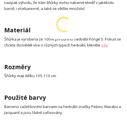
naopak výhodu, že Vám šňůrky mohu nabarvit téměř v jakékoliv
barvě, i vícebarevné, a také ve větším množství.
Materiál
Šňůrka je vyrobena ze 100% přírodního hedvábí Pongé 5. Pokud se
chcete dozvědět více o různých typech hedvábí, klikněte
zde
.
Rozměry
Šňůrky mají délku 105-110 cm.
Použité barvy
Barveno zažehlovcími barvami na hedvábí značky Pebeo, Marabu a
Jacquard a jsou řádně zafixovány.