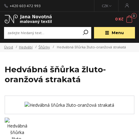
+420 603 472 993
CZK
0
0 Kč
Menu
Úvod
Hedvábí
Šňůrky
Hedvábná šňůrka žluto-oranžová strakatá
Hedvábná šňůrka žluto-
oranžová strakatá