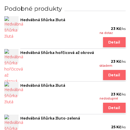
Podobné produkty
Hedvábná šňůrka žlutá
23 Kč
/
ks
na dotaz
Detail
Hedvábná šňůrka hořčicová až okrová
23 Kč
/
ks
skladem
Detail
Hedvábná šňůrka žlutá
23 Kč
/
ks
nedostupné
Detail
Hedvábná šňůrka žluto-zelená
25 Kč
/
ks