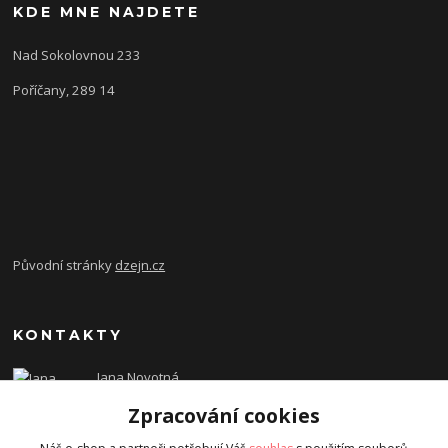
KDE MNE NAJDETE
Nad Sokolovnou 233
Poříčany, 289 14
Původní stránky
dzejn.cz
KONTAKTY
Jana Novotná
+420 603 472 993
Zpracování cookies
dzejn.n@email.cz