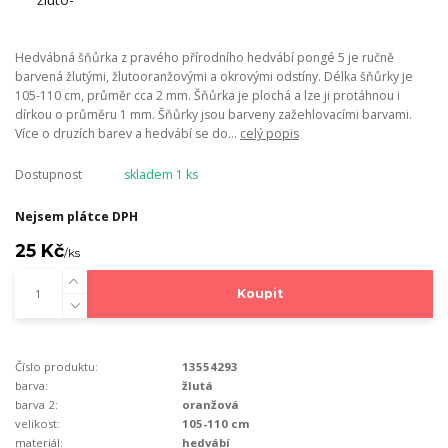
Hedvábná šňůrka z pravého přírodního hedvábí pongé 5 je ručně
barvená žlutými, žlutooranžovými a okrovými odstíny. Délka šňůrky je
105-110 cm, průměr cca 2 mm. Šňůrka je plochá a lze ji protáhnou i
dírkou o průměru 1 mm. Šňůrky jsou barveny zažehlovacími barvami.
Více o druzích barev a hedvábí se do...
celý popis
Dostupnost
skladem 1 ks
Nejsem plátce DPH
25 Kč
/
ks
Koupit
Číslo produktu:
13554293
barva:
žlutá
barva 2:
oranžová
velikost:
105-110 cm
materiál:
hedvábí