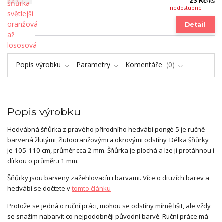
23 Kč
/
ks
nedostupné
Detail
Popis výrobku
Parametry
Komentáře
0
Popis výrobku
Hedvábná šňůrka z pravého přírodního hedvábí pongé 5 je ručně
barvená žlutými, žlutooranžovými a okrovými odstíny. Délka šňůrky
je 105-110 cm, průměr cca 2 mm. Šňůrka je plochá a lze ji protáhnou i
dírkou o průměru 1 mm.
Šňůrky jsou barveny zažehlovacími barvami. Více o druzích barev a
hedvábí se dočtete v
tomto článku
.
Protože se jedná o ruční práci, mohou se odstíny mírně lišit, ale vždy
se snažím nabarvit co nejpodobněji původní barvě. Ruční práce má