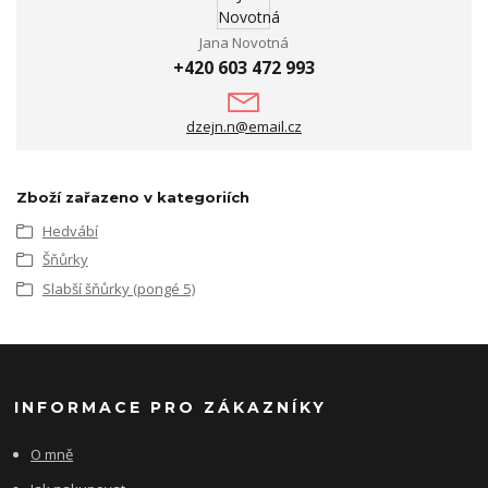
Jana Novotná
+420 603 472 993
dzejn.n@email.cz
Zboží zařazeno v kategoriích
Hedvábí
Šňůrky
Slabší šňůrky (pongé 5)
INFORMACE PRO ZÁKAZNÍKY
O mně