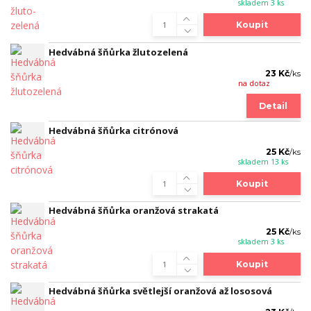
skladem 3 ks
Koupit
Hedvábná šňůrka žlutozelená
23 Kč
/
ks
na dotaz
Detail
Hedvábná šňůrka citrónová
25 Kč
/
ks
skladem 13 ks
Koupit
Hedvábná šňůrka oranžová strakatá
25 Kč
/
ks
skladem 3 ks
Koupit
Hedvábná šňůrka světlejší oranžová až lososová