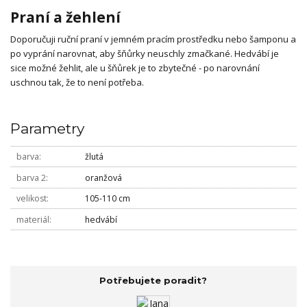
Praní a žehlení
Doporučuji ruční praní v jemném pracím prostředku nebo šamponu a
po vyprání narovnat, aby šňůrky neuschly zmačkané. Hedvábí je
sice možné žehlit, ale u šňůrek je to zbytečné - po narovnání
uschnou tak, že to není potřeba.
Parametry
barva
žlutá
barva 2
oranžová
velikost
105-110 cm
materiál
hedvábí
Potřebujete poradit?