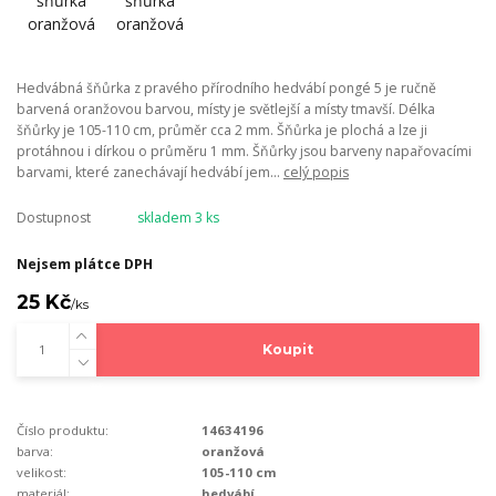
Hedvábná šňůrka z pravého přírodního hedvábí pongé 5 je ručně
barvená oranžovou barvou, místy je světlejší a místy tmavší. Délka
šňůrky je 105-110 cm, průměr cca 2 mm. Šňůrka je plochá a lze ji
protáhnou i dírkou o průměru 1 mm. Šňůrky jsou barveny napařovacími
barvami, které zanechávají hedvábí jem...
celý popis
Dostupnost
skladem 3 ks
Nejsem plátce DPH
25 Kč
/
ks
Koupit
Číslo produktu:
14634196
barva:
oranžová
velikost:
105-110 cm
materiál:
hedvábí