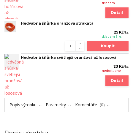
skladem
Detail
Hedvábná šňůrka oranžová strakatá
25 Kč
/
ks
skladem 8 ks
Koupit
Hedvábná šňůrka světlejší oranžová až lososová
23 Kč
/
ks
nedostupné
Detail
Popis výrobku
Parametry
Komentáře
0
Popis výrobku