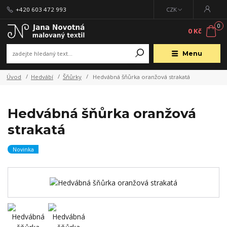
+420 603 472 993
CZK
0
0 Kč
Menu
Úvod
Hedvábí
Šňůrky
Hedvábná šňůrka oranžová strakatá
Hedvábná šňůrka oranžová
strakatá
Novinka