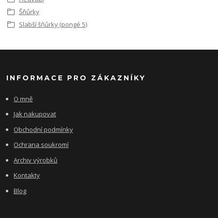
Šňůrky
Slabší šňůrky (pongé 5)
INFORMACE PRO ZÁKAZNÍKY
O mně
Jak nakupovat
Obchodní podmínky
Ochrana soukromí
Archiv výrobků
Kontakty
Blog