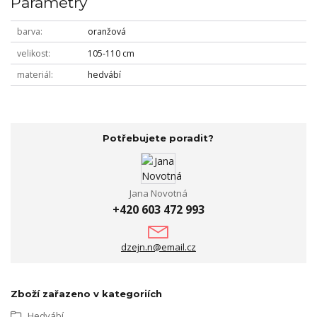
Parametry
barva
oranžová
velikost
105-110 cm
materiál
hedvábí
Potřebujete poradit?
Jana Novotná
+420 603 472 993
dzejn.n@email.cz
Zboží zařazeno v kategoriích
Hedvábí