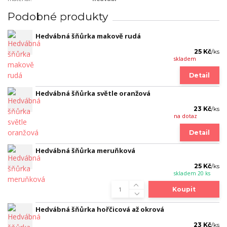
Podobné produkty
Hedvábná šňůrka makově rudá
25 Kč
/
ks
skladem
Detail
Hedvábná šňůrka světle oranžová
23 Kč
/
ks
na dotaz
Detail
Hedvábná šňůrka meruňková
25 Kč
/
ks
skladem 20 ks
Koupit
Hedvábná šňůrka hořčicová až okrová
23 Kč
/
ks