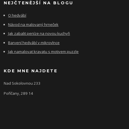
NEJČTENĚJŠÍ NA BLOGU
O hedvábí
Návod na malovaný hrneček
Jak zabalit peníze na novou kuchyň
Barvení hedvábí v mikrovlnce
Jak namalovat kravatu s motivem puzzle
KDE MNE NAJDETE
Nad Sokolovnou 233
Poříčany, 289 14