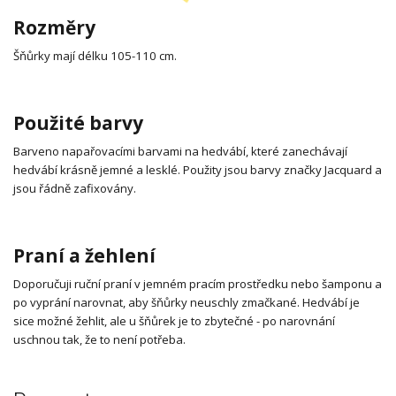
Rozměry
Šňůrky mají délku 105-110 cm.
Použité barvy
Barveno napařovacími barvami na hedvábí, které zanechávají
hedvábí krásně jemné a lesklé. Použity jsou barvy značky Jacquard a
jsou řádně zafixovány.
Praní a žehlení
Doporučuji ruční praní v jemném pracím prostředku nebo šamponu a
po vyprání narovnat, aby šňůrky neuschly zmačkané. Hedvábí je
sice možné žehlit, ale u šňůrek je to zbytečné - po narovnání
uschnou tak, že to není potřeba.