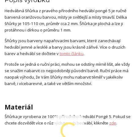
Hedvábná šňůrka z pravého přírodního hedvábí pongé 5 je ručně
barvená oranžovou barvou, místy je světlejší a místy tmavší. Délka
šňůrky je 105-110 cm, průměr cca 2 mm. Šňůrka je plochá a lze ji
protáhnou i dírkou o průměru 1 mm.
Šňůrky jsou barveny napařovacími barvami, které zanechávají
hedvábí jemné a lesklé a barvy jsou krásně zářivé. Více o druzích
barev a hedvábí se dočtete v
tomto článku
.
Protože se jedná o ruční práci, mohou se odstíny mírně lišit, ale vždy
se snažím nabarvit co nejpodobněji původní barvě. Ruční práce má
naopak výhodu, že Vám šňůrky mohu nabarvit téměř v jakékoliv
barvě, i vícebarevné, a také ve větším množství.
Materiál
Šňůrka je vyrobena ze 100% přírodního hedvábí Pongé 5. Pokud se
chcete dozvědět více o různých typech hedvábí, klikněte
zde
.