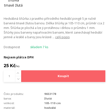
Hedvábná šňůrka z pravého přírodního hedvábí pongé 5 je ručně
barvená tmavě žlutou barvou. Délka šňůrky je 105-110 cm, průměr cca 2
mm. Šňůrka je plochá a lze ji protáhnou i dírkou o průměru 1 mm.
Šňůrky jsou barveny napařovacími barvami, které zanechávají hedvábí
jemné a lesklé a barvy jsou krásně ...
celý popis
Dostupnost
skladem 7 ks
Nejsem plátce DPH
25 Kč
/
ks
Koupit
Číslo produktu:
9653178
barva:
žlutá
velikost:
105-110 cm
materiál:
hedvábí