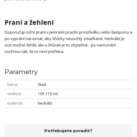
Praní a žehlení
Doporučuji ruční praní v jemném pracím prostředku nebo šamponu a
po vyprání narovnat, aby šňůrky neuschly zmačkané. Hedvábí je
sice možné žehlit, ale u šňůrek je to zbytečné - po narovnání
uschnou tak, že to není potřeba.
Parametry
barva
žlutá
velikost
105-110 cm
materiál
hedvábí
Potřebujete poradit?