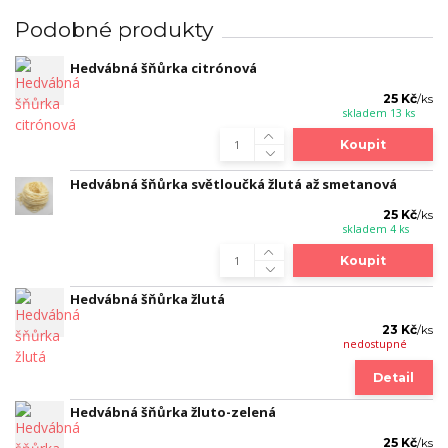
Podobné produkty
Hedvábná šňůrka citrónová
25 Kč
/
ks
skladem 13 ks
Koupit
Hedvábná šňůrka světloučká žlutá až smetanová
25 Kč
/
ks
skladem 4 ks
Koupit
Hedvábná šňůrka žlutá
23 Kč
/
ks
nedostupné
Detail
Hedvábná šňůrka žluto-zelená
25 Kč
/
ks