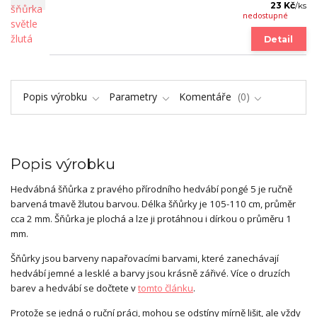
23 Kč
/
ks
nedostupné
Detail
Popis výrobku
Parametry
Komentáře
0
Popis výrobku
Hedvábná šňůrka z pravého přírodního hedvábí pongé 5 je ručně
barvená tmavě žlutou barvou. Délka šňůrky je 105-110 cm, průměr
cca 2 mm. Šňůrka je plochá a lze ji protáhnou i dírkou o průměru 1
mm.
Šňůrky jsou barveny napařovacími barvami, které zanechávají
hedvábí jemné a lesklé a barvy jsou krásně zářivé. Více o druzích
barev a hedvábí se dočtete v
tomto článku
.
Protože se jedná o ruční práci, mohou se odstíny mírně lišit, ale vždy