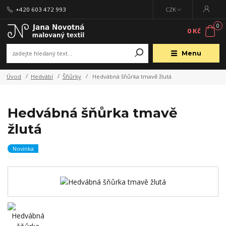
+420 603 472 993
CZK
0
0 Kč
Menu
Úvod
Hedvábí
Šňůrky
Hedvábná šňůrka tmavě žlutá
Hedvábná šňůrka tmavě
žlutá
Novinka