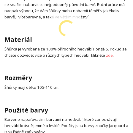
se snažím nabarvit co nejpodobněji původní barvě. Ruční práce má
naopak výhodu, že Vám šňůrky mohu nabarvit téměř v jakékoliv
barvě, i vícebarevné, a také ve větším množství.
Materiál
Šňůrka je vyrobena ze 100% přírodního hedvábí Pongé 5. Pokud se
chcete dozvědět více o různých typech hedvábí, klikněte
zde
.
Rozměry
Šňůrky mají délku 105-110 cm.
Použité barvy
Barveno napařovacími barvami na hedvábí, které zanechávají
hedvábí krásně jemné a lesklé. Použity jsou barvy značky Jacquard a
jsou řádně zafixovány.