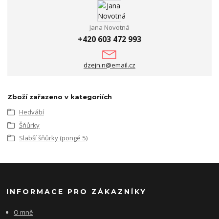
Jana Novotná
+420 603 472 993
dzejn.n@email.cz
Zboží zařazeno v kategoriích
Hedvábí
Šňůrky
Slabší šňůrky (pongé 5)
INFORMACE PRO ZÁKAZNÍKY
O mně