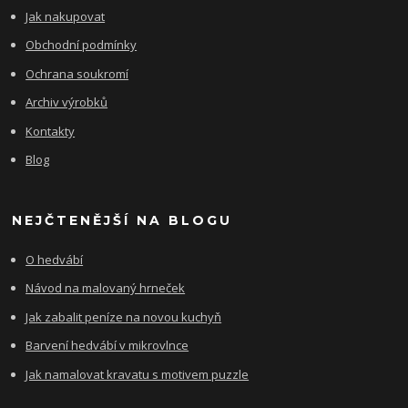
Jak nakupovat
Obchodní podmínky
Ochrana soukromí
Archiv výrobků
Kontakty
Blog
NEJČTENĚJŠÍ NA BLOGU
O hedvábí
Návod na malovaný hrneček
Jak zabalit peníze na novou kuchyň
Barvení hedvábí v mikrovlnce
Jak namalovat kravatu s motivem puzzle