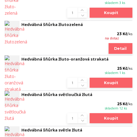
skladem 3 ks
Koupit
Hedvábná šňůrka žlutozelená
23 Kč
/
ks
na dotaz
Detail
Hedvábná šňůrka žluto-oranžová strakatá
25 Kč
/
ks
skladem 1 ks
Koupit
Hedvábná šňůrka světloučká žlutá
25 Kč
/
ks
skladem 12 ks
Koupit
Hedvábná šňůrka světle žlutá