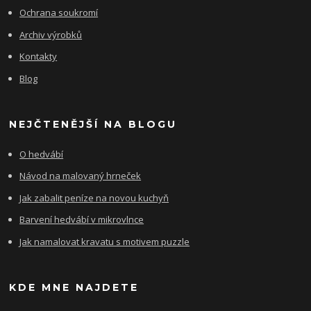
Ochrana soukromí
Archiv výrobků
Kontakty
Blog
NEJČTENĚJŠÍ NA BLOGU
O hedvábí
Návod na malovaný hrneček
Jak zabalit peníze na novou kuchyň
Barvení hedvábí v mikrovlnce
Jak namalovat kravatu s motivem puzzle
KDE MNE NAJDETE