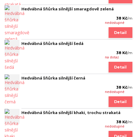
Hedvábná šňůrka silnější smaragdově zelená
38 Kč
/
m
nedostupné
Detail
Hedvábná šňůrka silnější šedá
38 Kč
/
m
na dotaz
Detail
Hedvábná šňůrka silnější černá
38 Kč
/
m
nedostupné
Detail
Hedvábná šňůrka silnější khaki, trochu strakatá
38 Kč
/
m
nedostupné
Detail