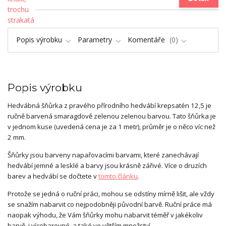
Popis výrobku
Parametry
Komentáře
0
Popis výrobku
Hedvábná šňůrka z pravého přírodního hedvábí krepsatén 12,5 je
ručně barvená smaragdově zelenou zelenou barvou. Tato šňůrka je
v jednom kuse (uvedená cena je za 1 metr), průměr je o něco víc než
2 mm.
Šňůrky jsou barveny napařovacími barvami, které zanechávají
hedvábí jemné a lesklé a barvy jsou krásně zářivé. Více o druzích
barev a hedvábí se dočtete v
tomto článku
.
Protože se jedná o ruční práci, mohou se odstíny mírně lišit, ale vždy
se snažím nabarvit co nejpodobněji původní barvě. Ruční práce má
naopak výhodu, že Vám šňůrky mohu nabarvit téměř v jakékoliv
barvě, i vícebarevné, a také ve větším množství.