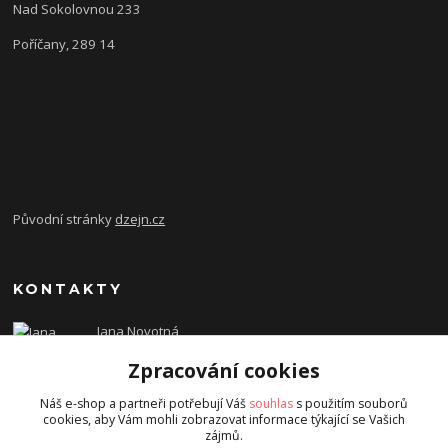
Nad Sokolovnou 233
Poříčany, 289 14
Původní stránky
dzejn.cz
KONTAKTY
Jana Novotná
+420 603 472 993
Zpracování cookies
dzejn.n@email.cz
Náš e-shop a partneři potřebují Váš
souhlas
s použitím souborů
cookies, aby Vám mohli zobrazovat informace týkající se Vašich
zájmů.