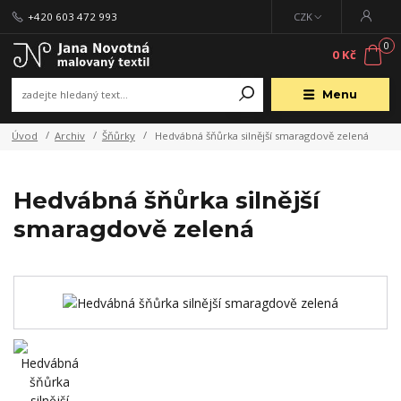
+420 603 472 993
CZK
0
0 Kč
Menu
Úvod
Archiv
Šňůrky
Hedvábná šňůrka silnější smaragdově zelená
Hedvábná šňůrka silnější
smaragdově zelená