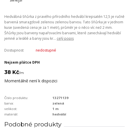
Hedvábná šňůrka z pravého přírodního hedvábí krepsatén 12,5 je ručně
barvená smaragdově zelenou zelenou barvou. Tato šňůrka je v jednom
kuse (uvedená cena je za 1 metr), průměr je o něco víc než 2 mm.
Šňůrky jsou barveny napařovacími barvami, které zanechávají hedvábí
jemné a lesklé a barvy jsou kr...
celý popis
Dostupnost
nedostupné
Nejsem plátce DPH
38 Kč
/
m
Momentálně není k dispozici
Číslo produktu:
13271139
barva:
zelená
velikost:
1 m
materiál:
hedvábí
Podobné produkty