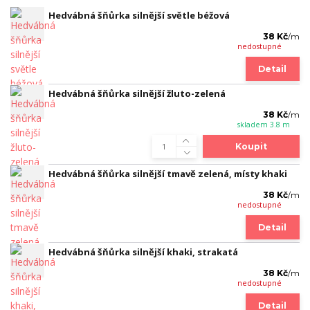
Hedvábná šňůrka silnější světle béžová
38 Kč
/
m
nedostupné
Detail
Hedvábná šňůrka silnější žluto-zelená
38 Kč
/
m
skladem 3.8 m
Koupit
Hedvábná šňůrka silnější tmavě zelená, místy khaki
38 Kč
/
m
nedostupné
Detail
Hedvábná šňůrka silnější khaki, strakatá
38 Kč
/
m
nedostupné
Detail