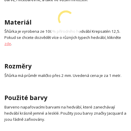
Materiál
Šňůrka je vyrobena ze 100% přírodního hedvábí Krepsatén 12,5.
Pokud se chcete dozvědět více o různých typech hedvábí, klikněte
zde
.
Rozměry
Šňůrka má průměr maličko přes 2 mm. Uvedená cena je za 1 metr.
Použité barvy
Barveno napařovacími barvami na hedvábí, které zanechávají
hedvábí krásně jemné a lesklé. Použity jsou barvy značky Jacquard a
jsou řádně zafixovány.