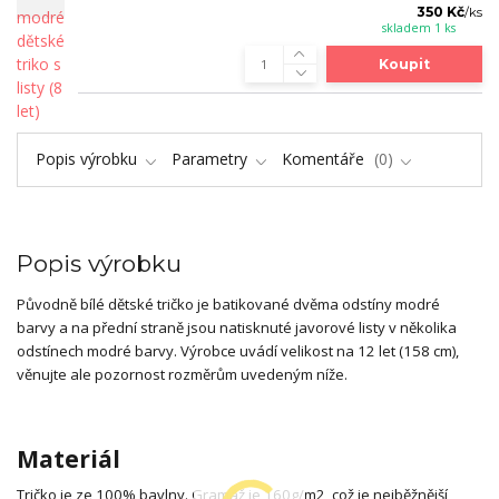
350 Kč
/
ks
skladem 1 ks
Koupit
Popis výrobku
Parametry
Komentáře
0
Popis výrobku
Původně bílé dětské tričko je batikované dvěma odstíny modré
barvy a na přední straně jsou natisknuté javorové listy v několika
odstínech modré barvy. Výrobce uvádí velikost na 12 let (158 cm),
věnujte ale pozornost rozměrům uvedeným níže.
Materiál
Tričko je ze 100% bavlny. Gramáž je 160g/m2, což je nejběžnější