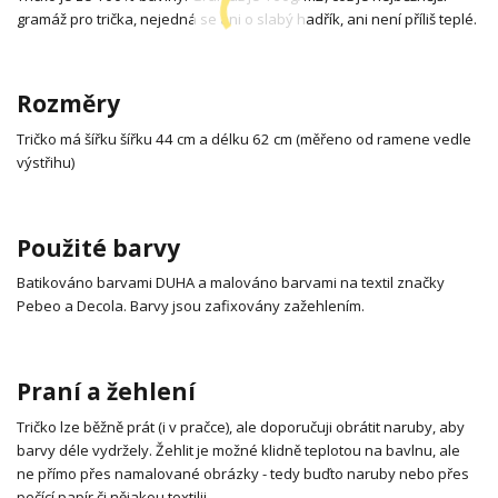
gramáž pro trička, nejedná se ani o slabý hadřík, ani není příliš teplé.
Rozměry
Tričko má šířku šířku 44 cm a délku 62 cm (měřeno od ramene vedle
výstřihu)
Použité barvy
Batikováno barvami DUHA a malováno barvami na textil značky
Pebeo a Decola. Barvy jsou zafixovány zažehlením.
Praní a žehlení
Tričko lze běžně prát (i v pračce), ale doporučuji obrátit naruby, aby
barvy déle vydržely. Žehlit je možné klidně teplotou na bavlnu, ale
ne přímo přes namalované obrázky - tedy buďto naruby nebo přes
pečící papír či nějakou textilii.