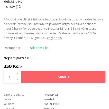
Původně bílé dětské tričko je batikované dvěma odstíny modré barvy a
na přední straně jsou natisknuté javorové listy v několika odstínech
modré barvy. Výrobce uvádí velikost na 12 let (158 cm), věnujte ale
pozornost rozměrům uvedeným níže. Materiál Tričko je ze 100%
bavlny. Gramáž je 160g/m2, c...
celý popis
Dostupnost
skladem 1 ks
Nejsem plátce DPH
350 Kč
/
ks
Koupit
Číslo produktu:
14952492
barva:
modrá
velikost:
12 let (158)
materiál:
bavlna