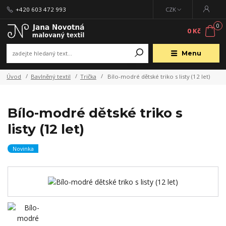
+420 603 472 993
CZK
0
0 Kč
Menu
Úvod
Bavlněný textil
Trička
Bílo-modré dětské triko s listy (12 let)
Bílo-modré dětské triko s
listy (12 let)
Novinka