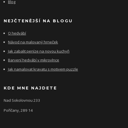
Blog
NEJČTENĚJŠÍ NA BLOGU
O hedvábí
Návod na malovaný hrneček
Jak zabalit peníze na novou kuchyň
Barvení hedvábí v mikrovlnce
Jak namalovat kravatu s motivem puzzle
KDE MNE NAJDETE
Nad Sokolovnou 233
Poříčany, 289 14