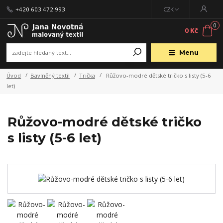
+420 603 472 993
CZK
0
0 Kč
Menu
Úvod
Bavlněný textil
Trička
Růžovo-modré dětské tričko s listy (5-6
let)
Růžovo-modré dětské tričko
s listy (5-6 let)