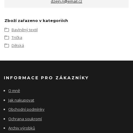
dzejn.n@email.cz
Zboží zařazeno v kategoriích
Bavlněný textil
Trička
Dětská
INFORMACE PRO ZÁKAZNÍKY
O mně
Jak nakupovat
Obchodní podmínky
Ochrana soukromí
Archiv výrobků