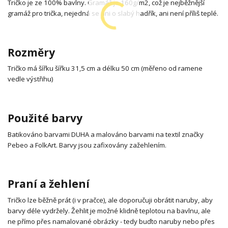
Tričko je ze 100% bavlny. Gramáž je 160g/m2, což je nejběžnější
gramáž pro trička, nejedná se ani o slabý hadřík, ani není příliš teplé.
Rozměry
Tričko má šířku šířku 31,5 cm a délku 50 cm (měřeno od ramene
vedle výstřihu)
Použité barvy
Batikováno barvami DUHA a malováno barvami na textil značky
Pebeo a FolkArt. Barvy jsou zafixovány zažehlením.
Praní a žehlení
Tričko lze běžně prát (i v pračce), ale doporučuji obrátit naruby, aby
barvy déle vydržely. Žehlit je možné klidně teplotou na bavlnu, ale
ne přímo přes namalované obrázky - tedy buďto naruby nebo přes