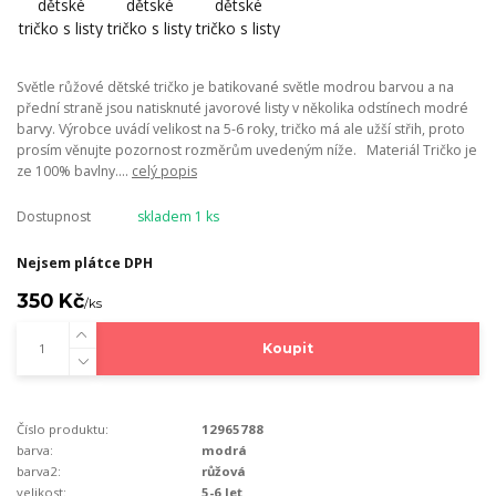
Světle růžové dětské tričko je batikované světle modrou barvou a na
přední straně jsou natisknuté javorové listy v několika odstínech modré
barvy. Výrobce uvádí velikost na 5-6 roky, tričko má ale užší střih, proto
prosím věnujte pozornost rozměrům uvedeným níže. Materiál Tričko je
ze 100% bavlny....
celý popis
Dostupnost
skladem 1 ks
Nejsem plátce DPH
350 Kč
/
ks
Koupit
Číslo produktu:
12965788
barva:
modrá
barva2:
růžová
velikost:
5-6 let