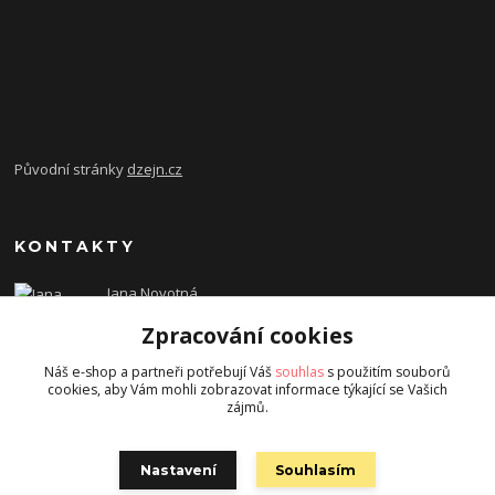
Původní stránky
dzejn.cz
KONTAKTY
Jana Novotná
+420 603 472 993
Zpracování cookies
dzejn.n@email.cz
Náš e-shop a partneři potřebují Váš
souhlas
s použitím souborů
cookies, aby Vám mohli zobrazovat informace týkající se Vašich
zájmů.
Nastavení
Souhlasím