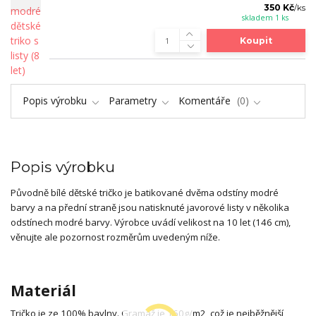
350 Kč
/
ks
skladem 1 ks
Koupit
Popis výrobku
Parametry
Komentáře
0
Popis výrobku
Původně bílé dětské tričko je batikované dvěma odstíny modré
barvy a na přední straně jsou natisknuté javorové listy v několika
odstínech modré barvy. Výrobce uvádí velikost na 10 let (146 cm),
věnujte ale pozornost rozměrům uvedeným níže.
Materiál
Tričko je ze 100% bavlny. Gramáž je 160g/m2, což je nejběžnější