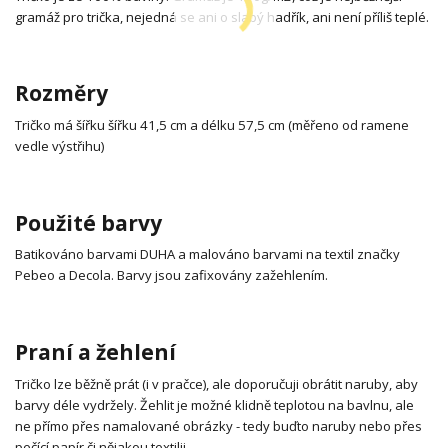
gramáž pro trička, nejedná se ani o slabý hadřík, ani není příliš teplé.
Rozměry
Tričko má šířku šířku 41,5 cm a délku 57,5 cm (měřeno od ramene
vedle výstřihu)
Použité barvy
Batikováno barvami DUHA a malováno barvami na textil značky
Pebeo a Decola. Barvy jsou zafixovány zažehlením.
Praní a žehlení
Tričko lze běžně prát (i v pračce), ale doporučuji obrátit naruby, aby
barvy déle vydržely. Žehlit je možné klidně teplotou na bavlnu, ale
ne přímo přes namalované obrázky - tedy buďto naruby nebo přes
pečící papír či nějakou textilii.