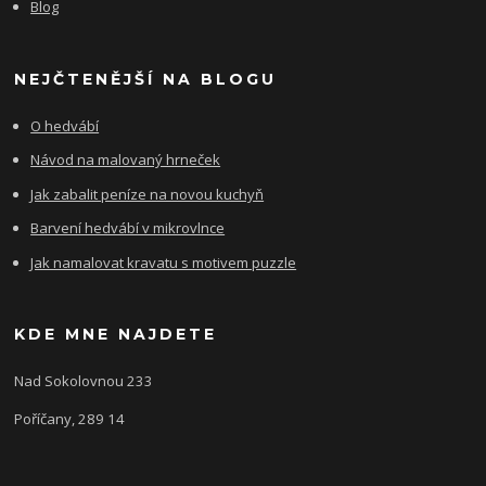
Blog
NEJČTENĚJŠÍ NA BLOGU
O hedvábí
Návod na malovaný hrneček
Jak zabalit peníze na novou kuchyň
Barvení hedvábí v mikrovlnce
Jak namalovat kravatu s motivem puzzle
KDE MNE NAJDETE
Nad Sokolovnou 233
Poříčany, 289 14