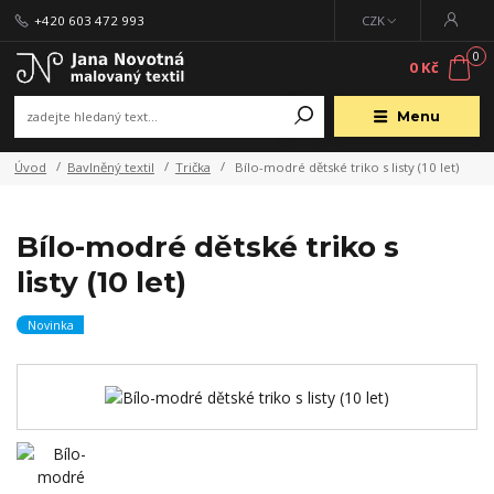
+420 603 472 993
CZK
0
0 Kč
Menu
Úvod
Bavlněný textil
Trička
Bílo-modré dětské triko s listy (10 let)
Bílo-modré dětské triko s
listy (10 let)
Novinka