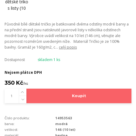
Původně bílé dětské tričko je batikované dvěma odstíny modré barvy a
na přední straně jsou natisknuté javorové listy v několika odstínech
modré barvy. Výrobce uvádí velikost na 10 let (146 cm), věnujte ale
pozornost rozměrům uvedeným níže. Materiál Tričko je ze 100%
bavlny. Gramáž je 160g/m2, c...
celý popis
Dostupnost
skladem 1 ks
Nejsem plátce DPH
350 Kč
/
ks
Koupit
Číslo produktu:
14953563
barva:
modrá
velikost:
146 (10 let)
materiál:
bavlna