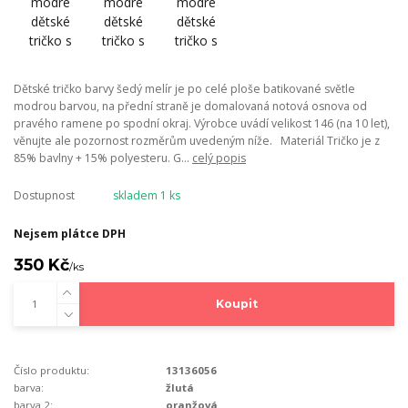
Dětské tričko barvy šedý melír je po celé ploše batikované světle
modrou barvou, na přední straně je domalovaná notová osnova od
pravého ramene po spodní okraj. Výrobce uvádí velikost 146 (na 10 let),
věnujte ale pozornost rozměrům uvedeným níže. Materiál Tričko je z
85% bavlny + 15% polyesteru. G...
celý popis
Dostupnost
skladem 1 ks
Nejsem plátce DPH
350 Kč
/
ks
Koupit
Číslo produktu:
13136056
barva:
žlutá
barva 2:
oranžová