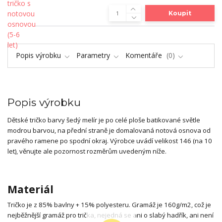
Koupit
Popis výrobku
Parametry
Komentáře
0
Popis výrobku
Dětské tričko barvy šedý melír je po celé ploše batikované světle
modrou barvou, na přední straně je domalovaná notová osnova od
pravého ramene po spodní okraj. Výrobce uvádí velikost 146 (na 10
let), věnujte ale pozornost rozměrům uvedeným níže.
Materiál
Tričko je z 85% bavlny + 15% polyesteru. Gramáž je 160g/m2, což je
nejběžnější gramáž pro trička, nejedná se ani o slabý hadřík, ani není