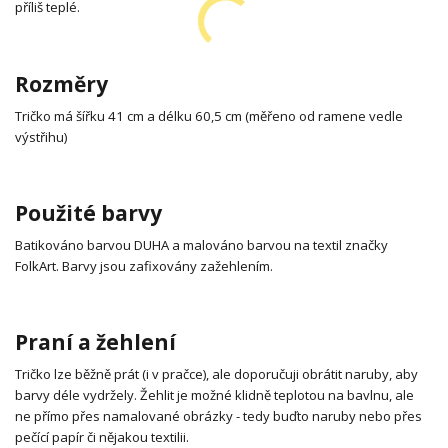
příliš teplé.
Rozměry
Tričko má šířku 41 cm a délku 60,5 cm (měřeno od ramene vedle
výstřihu)
Použité barvy
Batikováno barvou DUHA a malováno barvou na textil značky
FolkArt. Barvy jsou zafixovány zažehlením.
Praní a žehlení
Tričko lze běžně prát (i v pračce), ale doporučuji obrátit naruby, aby
barvy déle vydržely. Žehlit je možné klidně teplotou na bavlnu, ale
ne přímo přes namalované obrázky - tedy buďto naruby nebo přes
pečící papír či nějakou textilii.