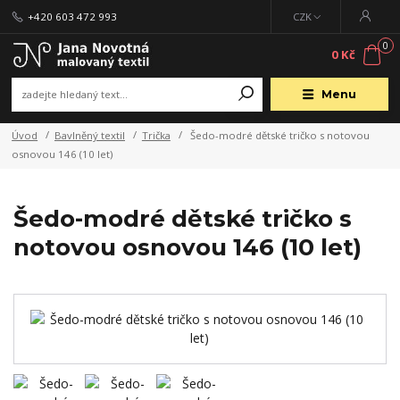
+420 603 472 993
CZK
0
0 Kč
Menu
Úvod
Bavlněný textil
Trička
Šedo-modré dětské tričko s notovou
osnovou 146 (10 let)
Šedo-modré dětské tričko s
notovou osnovou 146 (10 let)