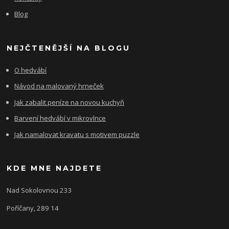
Blog
NEJČTENĚJŠÍ NA BLOGU
O hedvábí
Návod na malovaný hrneček
Jak zabalit peníze na novou kuchyň
Barvení hedvábí v mikrovlnce
Jak namalovat kravatu s motivem puzzle
KDE MNE NAJDETE
Nad Sokolovnou 233
Poříčany, 289 14