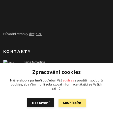
Původní stránky
dzejn.cz
KONTAKTY
Jana Novotná
+420 603 472 993
Zpracování cookies
dzejn.n@email.cz
Náš e-shop a partneři potřebují Váš
souhlas
s použitím souborů
cookies, aby Vám mohli zobrazovat informace týkající se Vašich
zájmů.
Nastavení
Souhlasím