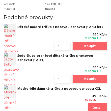
velikost:
146 (10 let)
materiál:
bavlna
Podobné produkty
Dětské modré tričko s notovou osnovou (12-14 let)
350 Kč
/
ks
skladem 1 ks
Koupit
Šedo-žluto-oranžové dětské tričko s notovou
osnovou (12 let)
350 Kč
/
ks
skladem 1 ks
Koupit
Modro-bílé dámské tričko a notovou osnovou XXL
390 Kč
/
ks
na dotaz
Detail