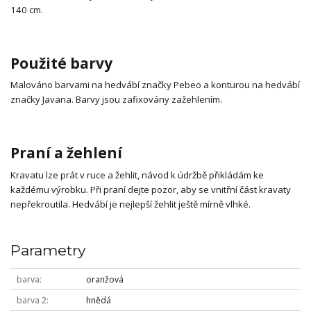
140 cm.
Použité barvy
Malováno barvami na hedvábí značky Pebeo a konturou na hedvábí
značky Javana. Barvy jsou zafixovány zažehlením.
Praní a žehlení
Kravatu lze prát v ruce a žehlit, návod k údržbě přikládám ke
každému výrobku. Při praní dejte pozor, aby se vnitřní část kravaty
nepřekroutila. Hedvábí je nejlepší žehlit ještě mírně vlhké.
Parametry
barva
oranžová
barva 2
hnědá