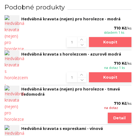
Podobné produkty
Hedvábná kravata (nejen) pro horolezce - modrá
710 Kč
/
ks
skladem 1 ks
Koupit
Hedvábná kravata s horolezcem - azurově modrá
710 Kč
/
ks
na dotaz 1 ks
Koupit
Hedvábná kravata (nejen) pro horolezce - tmavá
šedomodrá
710 Kč
/
ks
na dotaz
Detail
Hedvábná kravata s expreskami - vínová