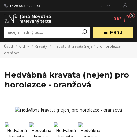
+420 603 472 993
CZK
0
0 Kč
Menu
Úvod
Archiv
Kravaty
Hedvábná kravata (nejen) pro horolezce -
oranžová
Hedvábná kravata (nejen) pro
horolezce - oranžová