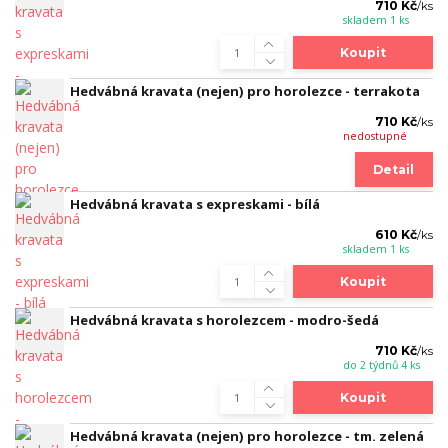
710 Kč
/
ks
skladem 1 ks
Koupit
Hedvábná kravata (nejen) pro horolezce - terrakota
710 Kč
/
ks
nedostupné
Detail
Hedvábná kravata s expreskami - bílá
610 Kč
/
ks
skladem 1 ks
Koupit
Hedvábná kravata s horolezcem - modro-šedá
710 Kč
/
ks
do 2 týdnů 4 ks
Koupit
Hedvábná kravata (nejen) pro horolezce - tm. zelená