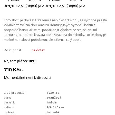
Toto zboží je dočasně staženo z nabídky z důvodu, že výrobce přestal
vyrábět tmavě hnědou konturu. Kontury jiných výrobců bohužel
propouští barvu; až se mi podaří najít výrobce se stejně kvalitní
konturou, bude tato kravata opět zařazena do nabídky. Do té doby je
možné namalovat podobnou, ale s čern...
celý popis
Dostupnost
na dotaz
Nejsem plátce DPH
710 Kč
/
ks
Momentálně není k dispozici
Číslo produktu:
1239167
barva:
oranžová
barva 2:
hnědá
velikost:
9,5x140 cm
materiál:
hedvábí