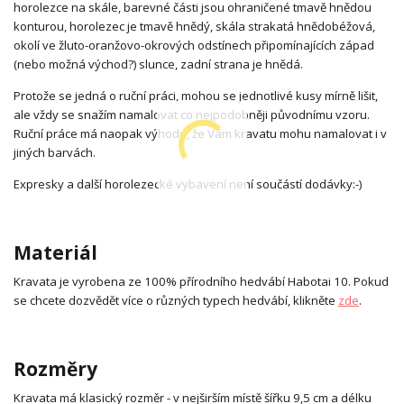
horolezce na skále, barevné části jsou ohraničené tmavě hnědou
konturou, horolezec je tmavě hnědý, skála strakatá hnědobéžová,
okolí ve žluto-oranžovo-okrových odstínech připomínajících západ
(nebo možná východ?) slunce, zadní strana je hnědá.
Protože se jedná o ruční práci, mohou se jednotlivé kusy mírně lišit,
ale vždy se snažím namalovat co nejpodobněji původnímu vzoru.
Ruční práce má naopak výhodu, že Vám kravatu mohu namalovat i v
jiných barvách.
Expresky a další horolezecké vybavení není součástí dodávky:-)
Materiál
Kravata je vyrobena ze 100% přírodního hedvábí Habotai 10. Pokud
se chcete dozvědět více o různých typech hedvábí, klikněte
zde
.
Rozměry
Kravata má klasický rozměr - v nejširším místě šířku 9,5 cm a délku