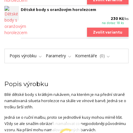
Dětské body s oranžovým horolezcem
230 Kč
/
ks
na dotaz 18 ks
Zvolit variantu
Popis výrobku
Parametry
Komentáře
0
Popis výrobku
Bílé dětské body s krátkým rukávem, na kterém je na přední straně
namalovaná silueta horolezce na skále ve vínové barvě. Jedná se o
trošku širší střih.
Jedná se o ruční malbu, proto se jednotlivé kusy mohou mírně lišit.
Vždy se ale snažím obrázek namalovat co nejpodobněji původnímu
vzoru. Na přání mohu namalovat i v jiných barvách.