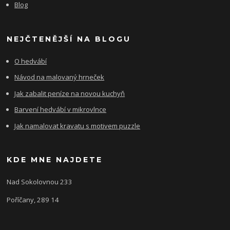
Blog
NEJČTENĚJŠÍ NA BLOGU
O hedvábí
Návod na malovaný hrneček
Jak zabalit peníze na novou kuchyň
Barvení hedvábí v mikrovlnce
Jak namalovat kravatu s motivem puzzle
KDE MNE NAJDETE
Nad Sokolovnou 233
Poříčany, 289 14