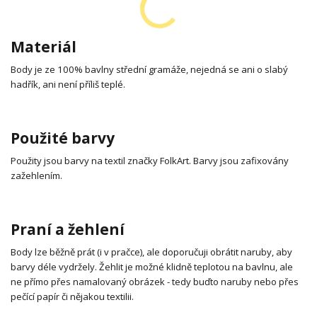
Materiál
Body je ze 100% bavlny střední gramáže, nejedná se ani o slabý
hadřík, ani není příliš teplé.
Použité barvy
Použity jsou barvy na textil značky FolkArt. Barvy jsou zafixovány
zažehlením.
Praní a žehlení
Body lze běžně prát (i v pračce), ale doporučuji obrátit naruby, aby
barvy déle vydržely. Žehlit je možné klidně teplotou na bavlnu, ale
ne přímo přes namalovaný obrázek - tedy buďto naruby nebo přes
pečící papír či nějakou textilii.