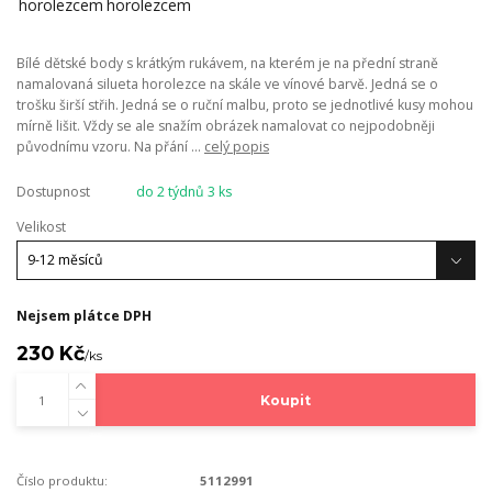
Bílé dětské body s krátkým rukávem, na kterém je na přední straně
namalovaná silueta horolezce na skále ve vínové barvě. Jedná se o
trošku širší střih. Jedná se o ruční malbu, proto se jednotlivé kusy mohou
mírně lišit. Vždy se ale snažím obrázek namalovat co nejpodobněji
původnímu vzoru. Na přání ...
celý popis
Dostupnost
do 2 týdnů 3 ks
Velikost
Nejsem plátce DPH
230 Kč
/
ks
Koupit
Číslo produktu:
5112991