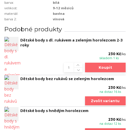
barva:
bílá
velikost:
9-12 měsíců
materiál:
bavlna
barva 2:
vínová
Podobné produkty
Dětské body s dl. rukávem a zeleným horolezcem 2-3
roky
230 Kč
/
ks
skladem 1 ks
Koupit
Dětské body bez rukávů se zeleným horolezcem
230 Kč
/
ks
na dotaz 16 ks
Zvolit variantu
Dětské body s hnědým horolezcem
230 Kč
/
ks
na dotaz 12 ks