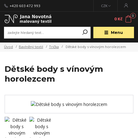
+420 603 472 993
CZK
0
0 Kč
Menu
Úvod
Bavlněný textil
Trička
Dětské body s vínovým horolezcem
Dětské body s vínovým
horolezcem