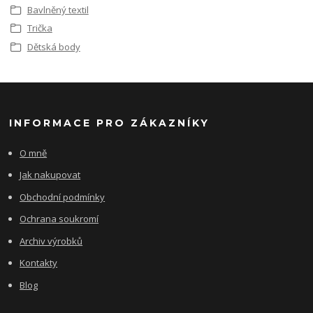
Bavlněný textil
Trička
Dětská body
INFORMACE PRO ZÁKAZNÍKY
O mně
Jak nakupovat
Obchodní podmínky
Ochrana soukromí
Archiv výrobků
Kontakty
Blog