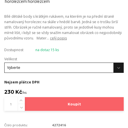
Bílé dětské body s krátkým rukávem, na kterém je na přední straně
namalovaný horolezec na skále v hnědé barvě. Jedná se o trošku širší
střih. Obrázek je ručně namalovaný, proto se jedotlivé kusy mohou
mírně lišit, i když se se vždy snažím namalovat obrázek co nejpodobněji
původnímu vzoru. Mater...
celý popis
Dostupnost
na dotaz 15 ks
Velikost
Nejsem plátce DPH
230 Kč
/
ks
Koupit
Číslo produktu:
4272416