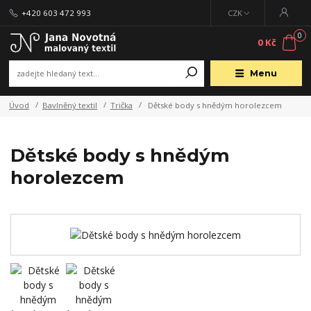
+420 603 472 993
CZK
0
0 Kč
Menu
Úvod
Bavlněný textil
Trička
Dětské body s hnědým horolezcem
Dětské body s hnědým
horolezcem