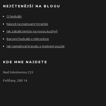
NEJČTENĚJŠÍ NA BLOGU
O hedvábí
Návod na malovaný hrneček
Jak zabalit peníze na novou kuchyň
Barvení hedvábí v mikrovlnce
Jak namalovat kravatu s motivem puzzle
KDE MNE NAJDETE
Nad Sokolovnou 233
Poříčany, 289 14