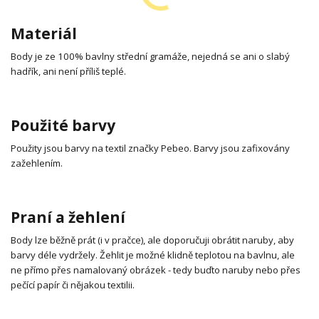
Materiál
Body je ze 100% bavlny střední gramáže, nejedná se ani o slabý
hadřík, ani není příliš teplé.
Použité barvy
Použity jsou barvy na textil značky Pebeo. Barvy jsou zafixovány
zažehlením.
Praní a žehlení
Body lze běžně prát (i v pračce), ale doporučuji obrátit naruby, aby
barvy déle vydržely. Žehlit je možné klidně teplotou na bavlnu, ale
ne přímo přes namalovaný obrázek - tedy buďto naruby nebo přes
pečící papír či nějakou textilii.