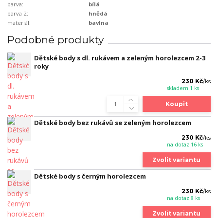
barva:
bílá
barva 2:
hnědá
materiál:
bavlna
Podobné produkty
Dětské body s dl. rukávem a zeleným horolezcem 2-3
roky
230 Kč
/
ks
skladem 1 ks
Koupit
Dětské body bez rukávů se zeleným horolezcem
230 Kč
/
ks
na dotaz 16 ks
Zvolit variantu
Dětské body s černým horolezcem
230 Kč
/
ks
na dotaz 8 ks
Zvolit variantu