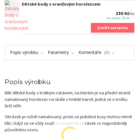
Dětské body s oranžovým horolezcem
230 Kč
/
ks
na dotaz 18 ks
Zvolit variantu
Popis výrobku
Parametry
Komentáře
0
Popis výrobku
Bílé dětské body s krátkým rukávem, na kterém je na přední straně
namalovaný horolezec na skále v hnědé barvě. Jedná se o trošku
širší střih.
Obrázek je ručně namalovaný, proto se jedotlivé kusy mohou mírně
lišit, i když se se vždy snažím namalovat obrázek co nejpodobněji
původnímu vzoru.