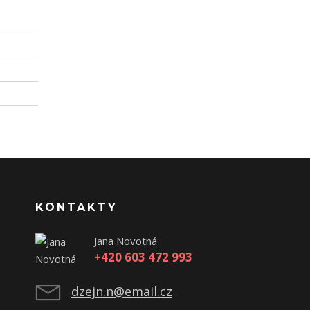
KONTAKTY
Jana Novotná
+420 603 472 993
dzejn.n@email.cz