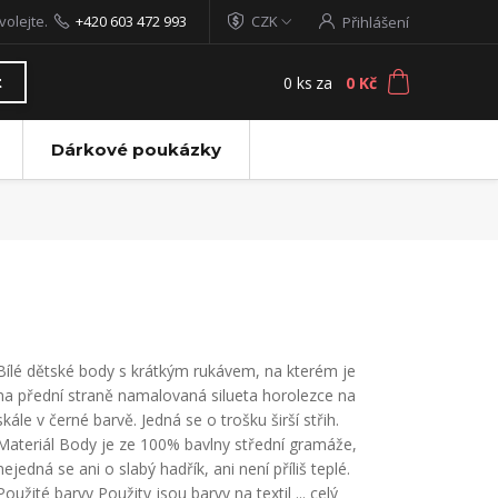
volejte.
+420 603 472 993
CZK
Přihlášení
0
ks
za
0 Kč
t
Dárkové poukázky
Bílé dětské body s krátkým rukávem, na kterém je
na přední straně namalovaná silueta horolezce na
skále v černé barvě. Jedná se o trošku širší střih.
Materiál Body je ze 100% bavlny střední gramáže,
nejedná se ani o slabý hadřík, ani není příliš teplé.
Použité barvy Použity jsou barvy na textil ...
celý