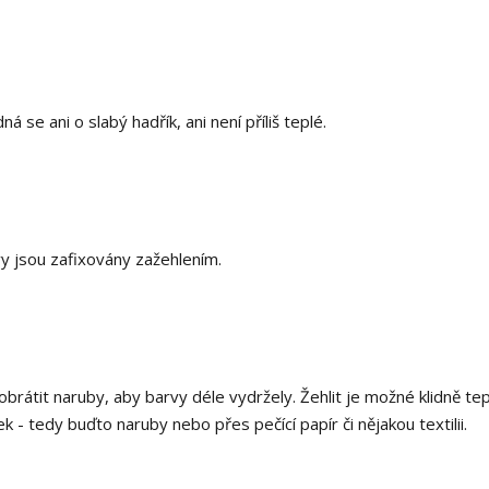
se ani o slabý hadřík, ani není příliš teplé.
vy jsou zafixovány zažehlením.
 obrátit naruby, aby barvy déle vydržely. Žehlit je možné klidně te
 - tedy buďto naruby nebo přes pečící papír či nějakou textilii.