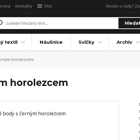
oprava
Kontakty
Více
Nevíte si rady? Za
Hleda
ý textil
Náušnice
Svíčky
Archiv
erným horolezcem
ým horolezcem