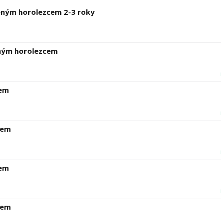
leným horolezcem 2-3 roky
eným horolezcem
cem
cem
cem
cem