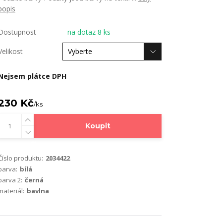
popis
Dostupnost
na dotaz 8 ks
Velikost
Nejsem plátce DPH
230 Kč
/
ks
Koupit
Číslo produktu:
2034422
barva:
bílá
barva 2:
černá
materiál:
bavlna