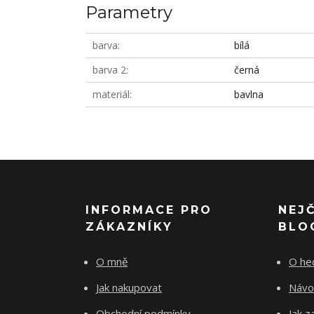
Parametry
barva
bílá
barva 2
černá
materiál
bavlna
INFORMACE PRO
NEJ
ZÁKAZNÍKY
BLO
O mně
O he
Jak nakupovat
Návo
Obchodní podmínky
Jak z