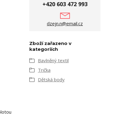
+420 603 472 993
dzejn.n@email.cz
Zboží zařazeno v
kategoriích
Bavlněný textil
Trička
Dětská body
plotou