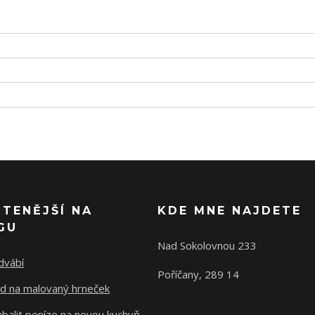
ČTENĚJŠÍ NA
KDE MNE NAJDETE
GU
Nad Sokolovnou 233
dvábí
Poříčany, 289 14
d na malovaný hrneček
abalit peníze na novou kuchyň