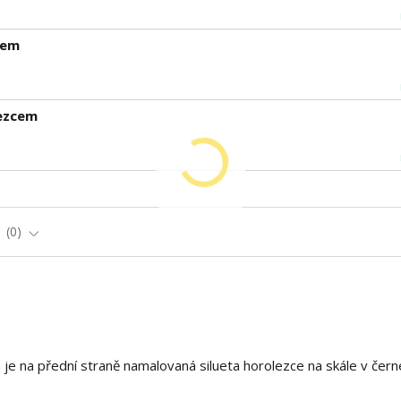
cem
ezcem
e
0
je na přední straně namalovaná silueta horolezce na skále v čern