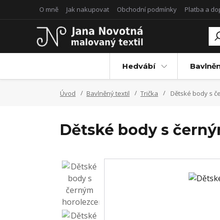
O mně
Jak nakupovat
Obchodní podmínky
Platba a d
Hedvábí
Bavlněn
Úvod
Bavlněný textil
Trička
Dětské body s č
Dětské body s čern