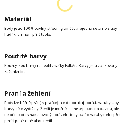
Materiál
Body je ze 100% bavlny střední gramáže, nejedná se ani o slabý
hadřík, ani není příliš teplé.
Použité barvy
Použity jsou barvy na textil značky FolkArt. Barvy jsou zafixovány
zažehlením.
Praní a žehlení
Body lze běžně prát (i v pračce), ale doporučuji obrátit naruby, aby
barvy déle vydržely. Žehlit je možné klidně teplotou na bavlnu, ale
ne přímo přes namalovaný obrázek - tedy buďto naruby nebo přes
pečící papír či nějakou textilii.