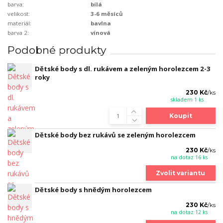
barva:
bílá
velikost:
3-6 měsíců
materiál:
bavlna
barva 2:
vínová
Podobné produkty
Dětské body s dl. rukávem a zeleným horolezcem 2-3
roky
230 Kč
/
ks
skladem 1 ks
Koupit
Dětské body bez rukávů se zeleným horolezcem
230 Kč
/
ks
na dotaz 16 ks
Zvolit variantu
Dětské body s hnědým horolezcem
230 Kč
/
ks
na dotaz 12 ks