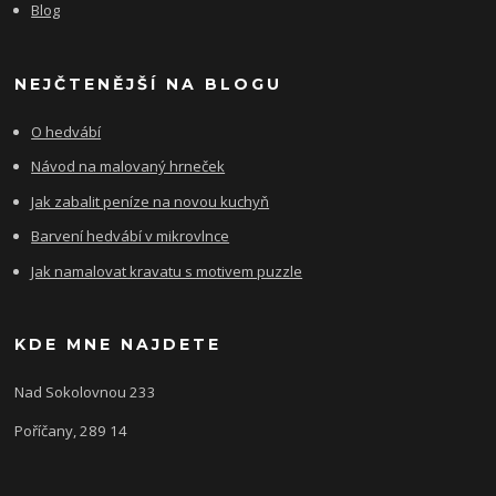
Blog
NEJČTENĚJŠÍ NA BLOGU
O hedvábí
Návod na malovaný hrneček
Jak zabalit peníze na novou kuchyň
Barvení hedvábí v mikrovlnce
Jak namalovat kravatu s motivem puzzle
KDE MNE NAJDETE
Nad Sokolovnou 233
Poříčany, 289 14