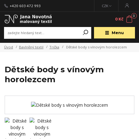
+420 603 472 993
CZK
0
0 Kč
Menu
Úvod
Bavlněný textil
Trička
Dětské body s vínovým horolezcem
Dětské body s vínovým
horolezcem