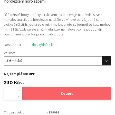
Bílé dětské body s krátkým rukávem, na kterém je na přední straně
namalovaná silueta horolezce na skále ve vínové barvě. Jedná se o
trošku širší střih. Jedná se o ruční malbu, proto se jednotlivé kusy mohou
mírně lišit. Vždy se ale snažím obrázek namalovat co nejpodobněji
původnímu vzoru. Na přání ...
celý popis
Dostupnost
do 2 týdnů 3 ks
Velikost
Nejsem plátce DPH
230 Kč
/
ks
Koupit
Číslo produktu:
4138091