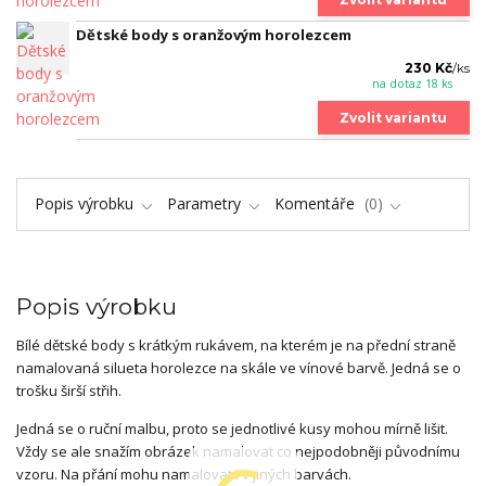
Dětské body s oranžovým horolezcem
230 Kč
/
ks
na dotaz 18 ks
Zvolit variantu
Popis výrobku
Parametry
Komentáře
0
Popis výrobku
Bílé dětské body s krátkým rukávem, na kterém je na přední straně
namalovaná silueta horolezce na skále ve vínové barvě. Jedná se o
trošku širší střih.
Jedná se o ruční malbu, proto se jednotlivé kusy mohou mírně lišit.
Vždy se ale snažím obrázek namalovat co nejpodobněji původnímu
vzoru. Na přání mohu namalovat i v jiných barvách.