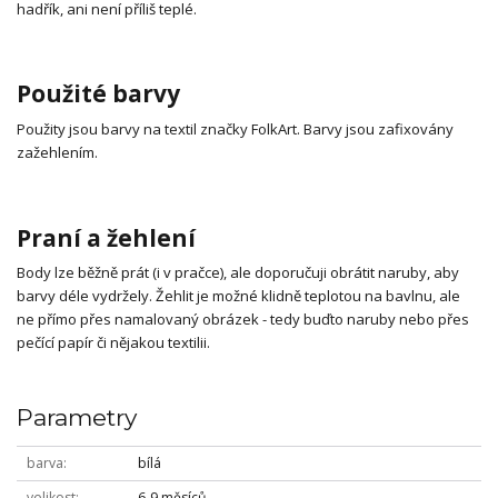
hadřík, ani není příliš teplé.
Použité barvy
Použity jsou barvy na textil značky FolkArt. Barvy jsou zafixovány
zažehlením.
Praní a žehlení
Body lze běžně prát (i v pračce), ale doporučuji obrátit naruby, aby
barvy déle vydržely. Žehlit je možné klidně teplotou na bavlnu, ale
ne přímo přes namalovaný obrázek - tedy buďto naruby nebo přes
pečící papír či nějakou textilii.
Parametry
barva
bílá
velikost
6-9 měsíců