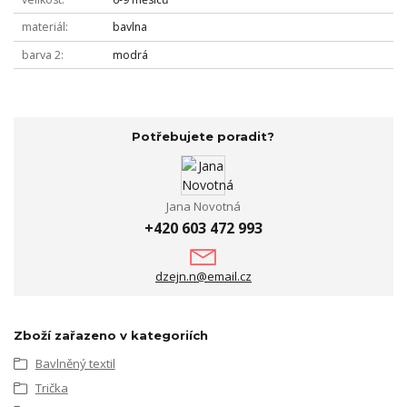
materiál
bavlna
barva 2
modrá
Potřebujete poradit?
Jana Novotná
+420 603 472 993
dzejn.n@email.cz
Zboží zařazeno v kategoriích
Bavlněný textil
Trička