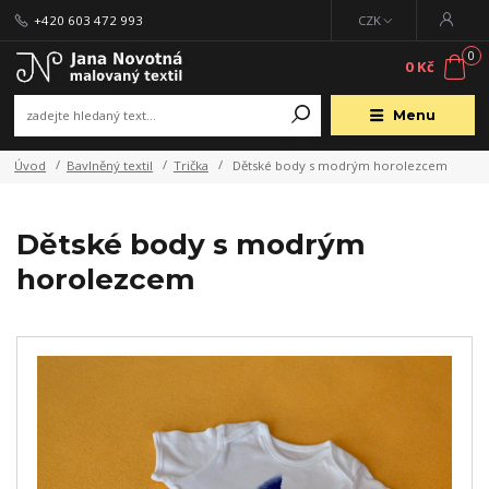
+420 603 472 993
CZK
0
0 Kč
Menu
Úvod
Bavlněný textil
Trička
Dětské body s modrým horolezcem
Dětské body s modrým
horolezcem