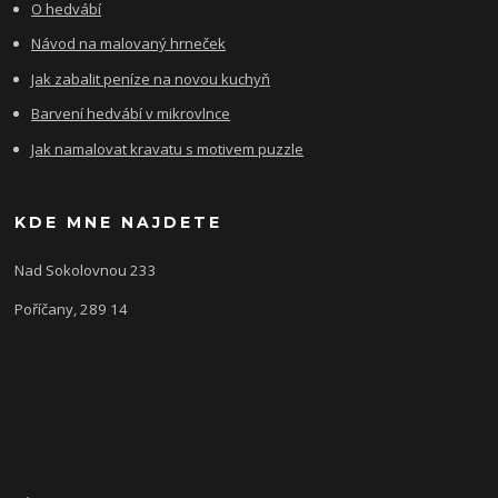
O hedvábí
Návod na malovaný hrneček
Jak zabalit peníze na novou kuchyň
Barvení hedvábí v mikrovlnce
Jak namalovat kravatu s motivem puzzle
KDE MNE NAJDETE
Nad Sokolovnou 233
Poříčany, 289 14