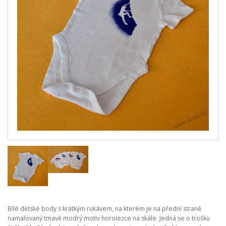
Bílé dětské body s krátkým rukávem, na kterém je na přední straně
namalovaný tmavě modrý motiv horolezce na skále. Jedná se o trošku