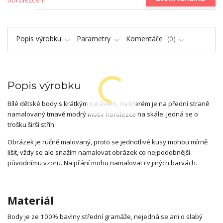
Popis výrobku
Parametry
Komentáře
0
Popis výrobku
Bílé dětské body s krátkým rukávem, na kterém je na přední straně
namalovaný tmavě modrý motiv horolezce na skále. Jedná se o
trošku širší střih.
Obrázek je ručně malovaný, proto se jednotlivé kusy mohou mírně
lišit, vždy se ale snažím namalovat obrázek co nejpodobnější
původnímu vzoru. Na přání mohu namalovat i v jiných barvách.
Materiál
Body je ze 100% bavlny střední gramáže, nejedná se ani o slabý