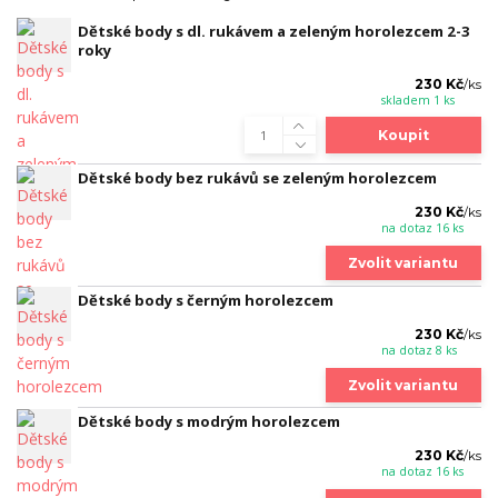
Dětské body s dl. rukávem a zeleným horolezcem 2-3
roky
230 Kč
/
ks
skladem 1 ks
Koupit
Dětské body bez rukávů se zeleným horolezcem
230 Kč
/
ks
na dotaz 16 ks
Zvolit variantu
Dětské body s černým horolezcem
230 Kč
/
ks
na dotaz 8 ks
Zvolit variantu
Dětské body s modrým horolezcem
230 Kč
/
ks
na dotaz 16 ks