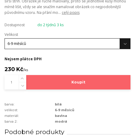
širší střih. Obrázek je ručně malovaný, proto se jednotlivé kusy mohou
mírně lišit, vždy se ale snažím namalovat obrázek co nejpodobnější
původnímu vzoru. Na přání mo...
celý popis
Dostupnost
do 2 týdnů 3 ks
Velikost
Nejsem plátce DPH
230 Kč
/
ks
Koupit
barva:
bílá
velikost:
6-9 měsíců
materiál:
bavlna
barva 2:
modrá
Podobné produkty