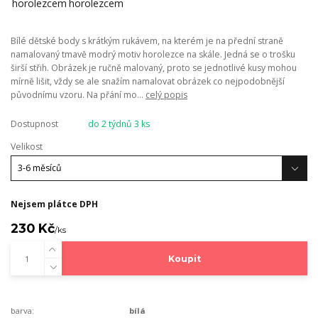
Bílé dětské body s krátkým rukávem, na kterém je na přední straně
namalovaný tmavě modrý motiv horolezce na skále. Jedná se o trošku
širší střih. Obrázek je ručně malovaný, proto se jednotlivé kusy mohou
mírně lišit, vždy se ale snažím namalovat obrázek co nejpodobnější
původnímu vzoru. Na přání mo...
celý popis
Dostupnost
do 2 týdnů 3 ks
Velikost
Nejsem plátce DPH
230 Kč
/
ks
Koupit
barva:
bílá