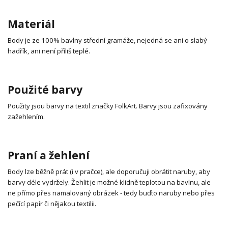
Materiál
Body je ze 100% bavlny střední gramáže, nejedná se ani o slabý
hadřík, ani není příliš teplé.
Použité barvy
Použity jsou barvy na textil značky FolkArt. Barvy jsou zafixovány
zažehlením.
Praní a žehlení
Body lze běžně prát (i v pračce), ale doporučuji obrátit naruby, aby
barvy déle vydržely. Žehlit je možné klidně teplotou na bavlnu, ale
ne přímo přes namalovaný obrázek - tedy buďto naruby nebo přes
pečící papír či nějakou textilii.