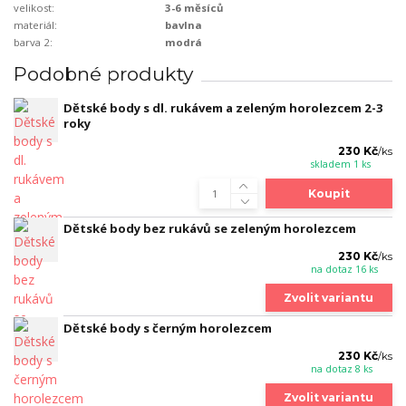
velikost:
3-6 měsíců
materiál:
bavlna
barva 2:
modrá
Podobné produkty
Dětské body s dl. rukávem a zeleným horolezcem 2-3
roky
230 Kč
/
ks
skladem 1 ks
Koupit
Dětské body bez rukávů se zeleným horolezcem
230 Kč
/
ks
na dotaz 16 ks
Zvolit variantu
Dětské body s černým horolezcem
230 Kč
/
ks
na dotaz 8 ks
Zvolit variantu