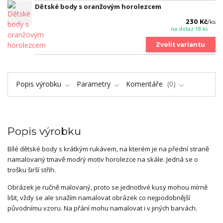
Dětské body s oranžovým horolezcem
230 Kč
/
ks
na dotaz 18 ks
Zvolit variantu
Popis výrobku
Parametry
Komentáře
0
Popis výrobku
Bílé dětské body s krátkým rukávem, na kterém je na přední straně
namalovaný tmavě modrý motiv horolezce na skále. Jedná se o
trošku širší střih.
Obrázek je ručně malovaný, proto se jednotlivé kusy mohou mírně
lišit, vždy se ale snažím namalovat obrázek co nejpodobnější
původnímu vzoru. Na přání mohu namalovat i v jiných barvách.