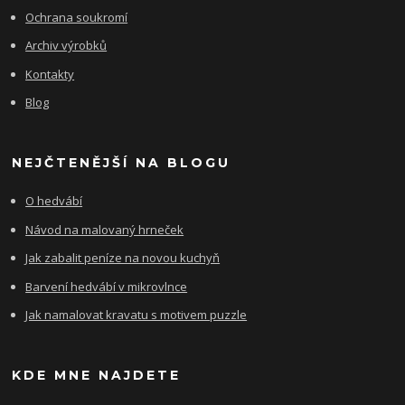
Ochrana soukromí
Archiv výrobků
Kontakty
Blog
NEJČTENĚJŠÍ NA BLOGU
O hedvábí
Návod na malovaný hrneček
Jak zabalit peníze na novou kuchyň
Barvení hedvábí v mikrovlnce
Jak namalovat kravatu s motivem puzzle
KDE MNE NAJDETE