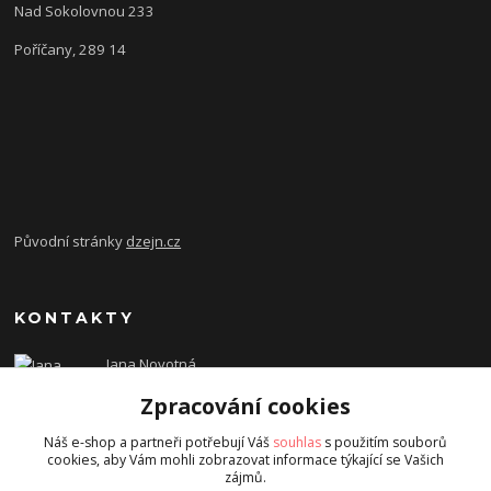
Nad Sokolovnou 233
Poříčany, 289 14
Původní stránky
dzejn.cz
KONTAKTY
Jana Novotná
+420 603 472 993
Zpracování cookies
dzejn.n@email.cz
Náš e-shop a partneři potřebují Váš
souhlas
s použitím souborů
cookies, aby Vám mohli zobrazovat informace týkající se Vašich
zájmů.