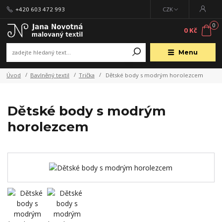
+420 603 472 993
CZK
0
0 Kč
Menu
Úvod
Bavlněný textil
Trička
Dětské body s modrým horolezcem
Dětské body s modrým
horolezcem